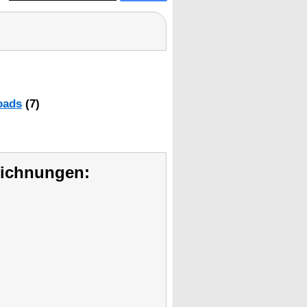
oads
(7)
eichnungen: