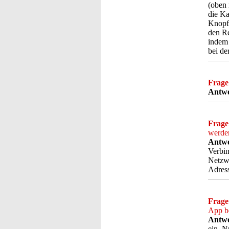
(oben 
die Ka
Knopf 
den Re
indem 
bei de
Frage
Antwo
Frage
werde
Antwo
Verbin
Netzwe
Adress
Frage
App be
Antwo
ein. N