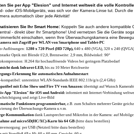
en Sie per App "Elesion" und Internet weltweit die volle Kontrolle
d- oder iOS-Mobilgeräts, was sich vor der Kamera-Linse tut. Durch di
mera automatisch über jede Aktivität!
atisieren Sie Ihr Smart Home:
Koppeln Sie auch andere kompatible G
zentral - direkt über Ihr Smartphone! Und vernetzen Sie die Geräte sog
mmerlicht einschalten, wenn Ihre Überwachungskamera eine Bewegung
amera mit Zugriff per WLAN von Smartphone und Tablet-PC
o-Auflösungen:
1280 x 720 Pixel (HD 720p),
640 x 480 (VGA), 320 x 240 (QVGA),
tstarke Optik mit Blende f/2,0, Brennweite: 2,9 mm, Bildwinkel: 90°
okompression: H.264 für hochauflösende Videos bei geringem Platzbedarf
tsicht dank Infrarot-LED,
bis zu 10 Meter Reichweite
gungs-Erkennung für automatischen Aufnahmestart
-kompatibel: unterstützt WLAN-Standards IEEE 802.11b/g/n (2,4 GHz)
atibel mit Echo Show und Fire TV von Amazon:
überträgt auf Wunsch Kamerabi
is-App "Elesion" für iOS und Android:
informiert mit Internet-Verbindung weltw
chrichtigung und zeigt Live-Bild
matische Funktionen programmierbar,
z.B. zum Schalten mehrerer Geräte geichze
vierung der Überwachungs-Kamera u.v.m.
ege-Kommunikation
dank Lautsprecher und Mikrofon in der Kamera: auf Mobilgerä
ahme auf microSD(HC/XC)-Karte bis 64 GB
(bitte dazu bestellen)
mversorgung: per USB (Netzteil bitte dazu bestellen)
 mit Standfuß (Ø x H): 60 x 60 mm, Gewicht: 60 g