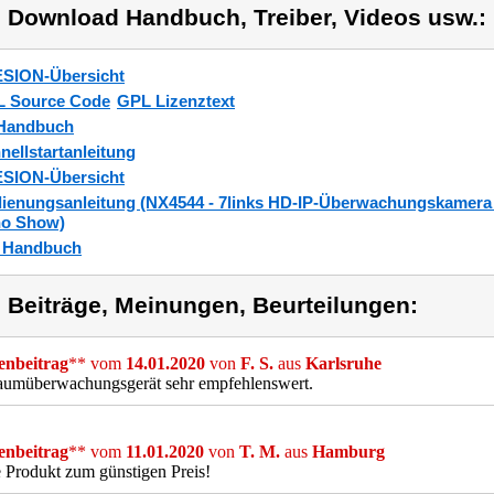
) Download Handbuch, Treiber, Videos usw.:
SION-Übersicht
 Source Code
GPL Lizenztext
Handbuch
nellstartanleitung
SION-Übersicht
ienungsanleitung (NX4544 - 7links HD-IP-Überwachungskamera 
o Show)
_Handbuch
) Beiträge, Meinungen, Beurteilungen:
nbeitrag
** vom
14.01.2020
von
F. S.
aus
Karlsruhe
aumüberwachungsgerät sehr empfehlenswert.
nbeitrag
** vom
11.01.2020
von
T. M.
aus
Hamburg
 Produkt zum günstigen Preis!