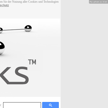
men Sie der Nutzung aller Cookies und Technologien
Hy-phen-a-tion
schutz
: