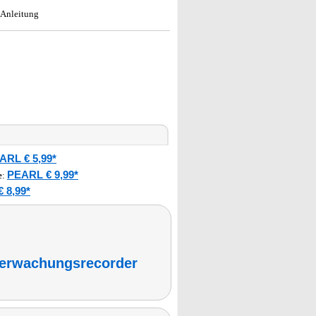
 Anleitung
ARL € 5,99*
PEARL € 9,99*
e
:
 8,99*
erwachungsrecorder