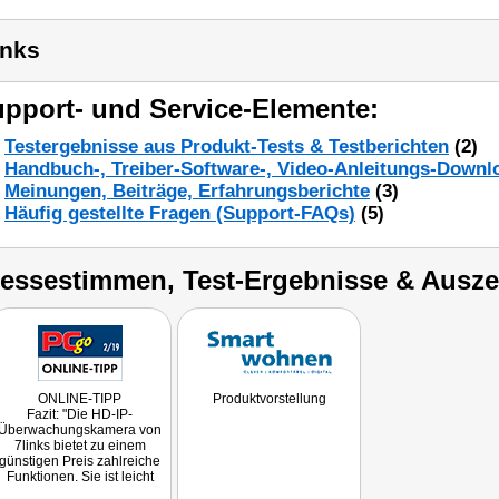
inks
pport- und Service-Elemente:
Testergebnisse aus Produkt-Tests & Testberichten
(2)
Handbuch-, Treiber-Software-, Video-Anleitungs-Downl
Meinungen, Beiträge, Erfahrungsberichte
(3)
Häufig gestellte Fragen (Support-FAQs)
(5)
ressestimmen, Test-Ergebnisse & Ausz
ONLINE-TIPP
Produktvorstellung
Fazit: "Die HD-IP-
Überwachungskamera von
7links bietet zu einem
günstigen Preis zahlreiche
Funktionen. Sie ist leicht
eingerichtet, die Bildqualität