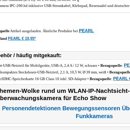
amera IPC-290.hd inklusive USB-Stromkabel, Klebepad, Resetnadel und deutscher
PEARL
quelle
Artikel ausgelaufen. Ähnliche Produkte bei
PEARL € 19,95*
hland
ehör / häufig mitgekauft:
PE
rt-USB-Netzteil für Mobilgeräte, USB-A, 2,4 A / 12 W, schwarz •
Bezugsquelle
:
akompaktes Steckdosen-USB-Netzteil, 2,1 A, 10,5 W, Ø 39 mm, weiß •
Bezugsquell
PEARL €
oSDHC-Speicherkarte 16 GB Class 10 inkl. SD-Adapter •
Bezugsquelle
:
hemen-Wolke rund um WLAN-IP-Nachtsicht-
berwachungskamera für Echo Show
Personendetektionen Bewegungssensoren Üb
Funkkameras