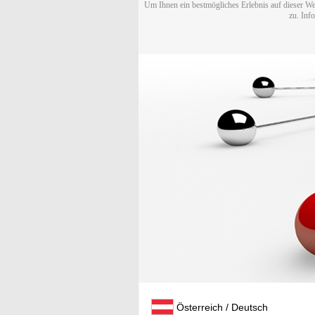
Um Ihnen ein bestmögliches Erlebnis auf dieser We
zu. Inf
Österreich / Deutsch