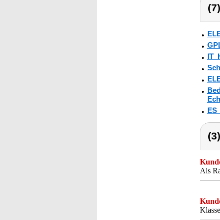
(7
ELE
GPL
IT_
Sch
ELE
Bed
Ech
ES
(3
Kunde
Als R
Kunde
Klasse