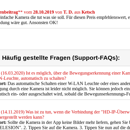
nbeitrag
** vom
28.10.2019
von
T. D.
aus
Ketsch
infache Kamera die tut was sie soll. Für diesen Preis empfehlenswert,
ndung wäre gut. Ansonsten OK!
) Häufig gestellte Fragen (Support-FAQs):
(16.03.2020) Ist es möglich, über die Bewegungserkennung einer Kame
Leuchte, automatisch zu schalten?
rt:
Das automatische Schalten einer W-LAN Leuchte oder eines ander
ng durch eine Kamera ist leider nicht möglich. Sie können jedoch eins
tisch ein- oder ausgeschaltet wird, sobald die Bewegunserkennungs-Fu
(14.11.2019) Was ist zu tun, wenn die Verbindung der "HD-IP-Überw
ergestellt werden kann?
rt:
Sollte die Kamera in der App keine Bilder mehr liefern, gehen Sie bi
LESION". 2. Tippen Sie auf die Kamera. 3. Tippen Sie nun auf die d