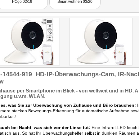
PCgo 02/19
Smart wohnen 03/20
kann durchaus gefallen."
-14544-919
HD-IP-Überwachungs-Cam, IR-Nach
w
Zuhause
per Smartphone
im Blick -
von weltweit
und in HD. 
gung
u.v.m.
WLAN
.
lles, was Sie zur Überwachung von Zuhause und Büro brauchen:
I
mera stecken Bewegungs-Erkennung für automatische Aufnahme sowi
hbarkeit!
auch bei Nacht, was sich vor der Linse tut:
Eine Infrarot-LED leuc
tisch aus. So hat Ihr Überwachungshelfer selbst in dunklen Räumen all