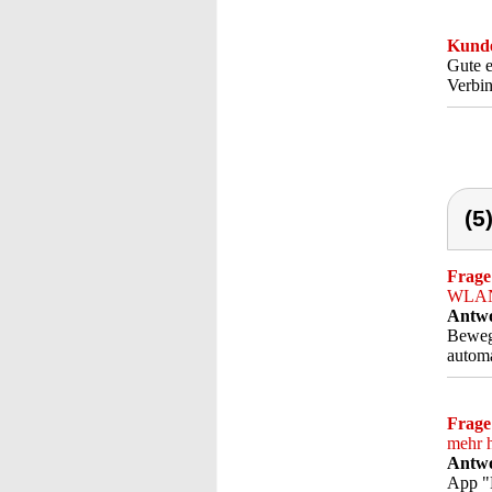
Kunde
Gute e
Verbi
(5
Frage
WLAN-
Antwo
Bewegu
automa
Frage
mehr h
Antwo
App "E