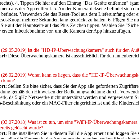
rechts). 4. Tippen Sie hier auf den Eintrag "Das Geräte entfernen" (gan
mera aus der App entfernt. 5. An der Kamerarückseite befindet sich ein
befindet. Verwenden Sie das Reset-Tool aus dem Lieferumfang oder e
set-Knopf mehrere Sekunden lang gedrückt zu halten. 6. Fügen Sie nun
Sie auf der Hauptseite auf das Plus-Zeichen tippen. Wählen Sie "Sich
r ersten Inbetriebnahme vor, um die Kamera der App hinzuzufügen.
(29.05.2019) Ist die "HD-IP-Überwachungskamera" auch für den Auß
rt:
Diese Überwachungskamera ist ausschließlich für den Innenbereich g
(26.02.2019) Woran kann es liegen, dass die "HD-IP-Überwachungska
n kann?
rt:
Stellen Sie bitte sicher, dass Sie der App alle geforderten Zugriffsr
dung gemäß den Hinweisen der Bedienungsanleitung durch. Verwenden 
rk, da 5 gHz Netzwerke nicht unterstützt werden und vergewissern Sie
-Beschränkung oder ein MAC-Filter eingerichtet ist und die Kindersiche
(03.07.2018) Was ist zu tun, um eine "WiFi-IP-Überwachungskamera"
reits gelöscht wurde?
rt:
Bitte installieren Sie in diesem Fall die App erneut und loggen Sie
un sollte die Kamera in der App angezeigt werden, sodass Sie sie hier 