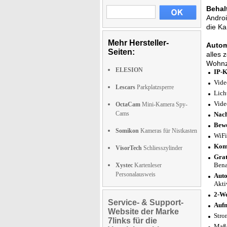
Behalt
Androi
die Ka
Mehr Hersteller-
Autom
Seiten:
alles 
Wohnzi
ELESION
IP-K
Vide
Lescars
Parkplatzsperre
Lich
Vide
OctaCam
Mini-Kamera Spy-
Cams
Nach
Bewe
Somikon
Kameras für Nistkasten
WiFi
Komp
VisorTech
Schliesszylinder
Grat
Bena
Xystec
Kartenleser
Personalausweis
Auto
Akti
2-W
Service- & Support-
Aufn
Website der Marke
Stro
7links für die
Maße