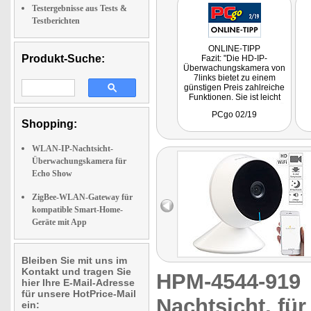
Testergebnisse aus Tests &
Testberichten
ONLINE-TIPP
Produkt-Suche:
Fazit: "Die HD-IP-
Überwachungskamera von
7links bietet zu einem
günstigen Preis zahlreiche
Funktionen. Sie ist leicht
eingerichtet, die Bildqualität
PCgo 02/19
kann durchaus gefallen."
Shopping:
WLAN-IP-Nachtsicht-
Überwachungskamera für
Echo Show
ZigBee-WLAN-Gateway für
kompatible Smart-Home-
Geräte mit App
Bleiben Sie mit uns im
Kontakt und tragen Sie
HPM-4544-91
hier Ihre E-Mail-Adresse
für unsere HotPrice-Mail
Nachtsicht, fü
ein: