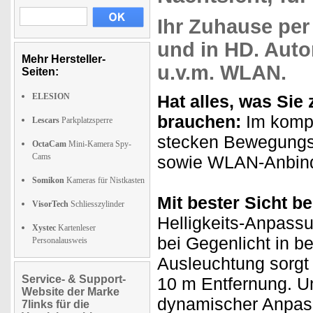
Ihr Zuhause
per
und in HD. Aut
Mehr Hersteller-
u.v.m.
WLAN
.
Seiten:
ELESION
Hat alles, was Si
brauchen:
Im komp
Lescars
Parkplatzsperre
stecken Bewegungs
OctaCam
Mini-Kamera Spy-
Cams
sowie WLAN-Anbindu
Somikon
Kameras für Nistkasten
Mit bester Sicht b
VisorTech
Schliesszylinder
Helligkeits-Anpass
Xystec
Kartenleser
bei Gegenlicht in be
Personalausweis
Ausleuchtung sorgt b
Service- & Support-
10 m Entfernung. U
Website der Marke
dynamischer Anpass
7links für die