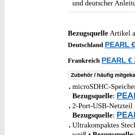
und deutscher Anleit
Bezugsquelle
Artikel 
PEARL €
Deutschland
PEARL € 
Frankreich
Zubehör / häufig mitgeka
microSDHC-Speicherk
PEAR
Bezugsquelle
:
2-Port-USB-Netzteil 
PEAR
Bezugsquelle
:
Ultrakompaktes Stec
weiß •
Bezugsquelle