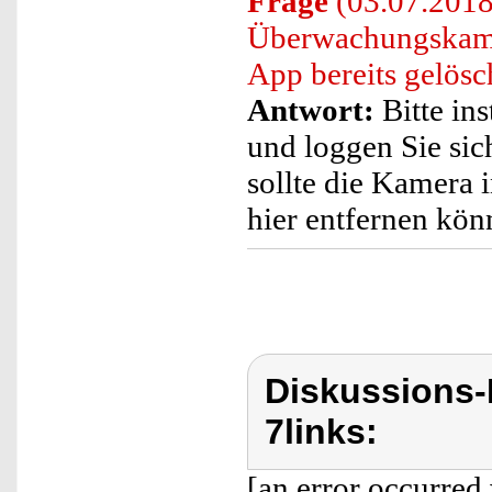
Frage
(03.07.2018)
Überwachungskamer
App bereits gelös
Antwort:
Bitte ins
und loggen Sie sic
sollte die Kamera 
hier entfernen kön
Diskussions-
7links:
[an error occurred 