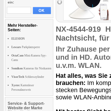
ein:
Mehr Hersteller-
NX-4544-919
H
Seiten:
Nachtsicht, fü
ELESION
Ihr Zuhause
per
Lescars
Parkplatzsperre
und in HD. Aut
OctaCam
Mini-Kamera Spy-
Cams
u.v.m.
WLAN
.
Somikon
Kameras für Nistkasten
Hat alles, was Si
VisorTech
Schliesszylinder
brauchen:
Im komp
Xystec
Kartenleser
stecken Bewegungs
Personalausweis
sowie WLAN-Anbindu
Service- & Support-
Website der Marke