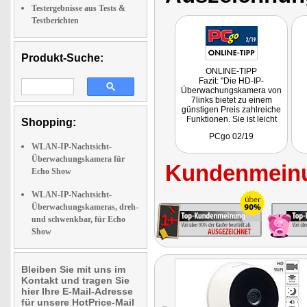
Testergebnisse aus Tests &
Testberichten
Produkt-Suche:
ONLINE-TIPP
Fazit: "Die HD-IP-
Überwachungskamera von
7links bietet zu einem
günstigen Preis zahlreiche
Funktionen. Sie ist leicht
Shopping:
eingerichtet, die Bildqualität
PCgo 02/19
kann durchaus gefallen."
WLAN-IP-Nachtsicht-
Überwachungskamera für
Kundenmeinu
Echo Show
WLAN-IP-Nachtsicht-
Überwachungskameras, dreh-
und schwenkbar, für Echo
Show
Bleiben Sie mit uns im
Kontakt und tragen Sie
hier Ihre E-Mail-Adresse
für unsere HotPrice-Mail