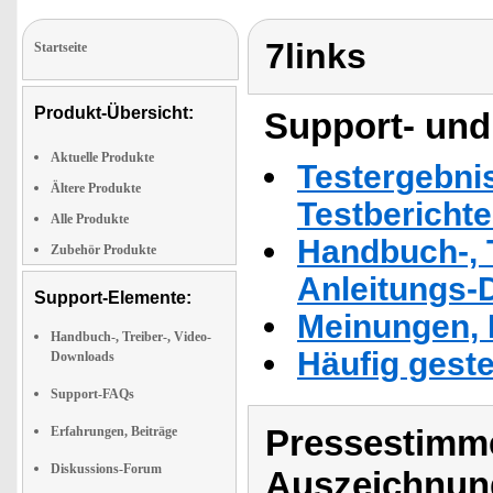
7links
Startseite
Produkt-Übersicht:
Support- und
Aktuelle Produkte
Testergebni
Ältere Produkte
Testbericht
Alle Produkte
Handbuch-, T
Zubehör Produkte
Anleitungs-
Support-Elemente:
Meinungen, 
Handbuch-, Treiber-, Video-
Häufig geste
Downloads
Support-FAQs
Pressestimme
Erfahrungen, Beiträge
Diskussions-Forum
Auszeichnun