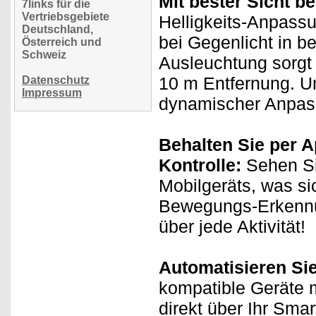
Mit bester Sicht b
7links für die
Vertriebsgebiete
Helligkeits-Anpass
Deutschland,
bei Gegenlicht in be
Österreich und
Schweiz
Ausleuchtung sorgt b
10 m Entfernung. U
Datenschutz
Impressum
dynamischer Anpass
Behalten Sie per A
Kontrolle:
Sehen Si
Mobilgeräts, was si
Bewegungs-Erkennun
über jede Aktivität!
Automatisieren Si
kompatible Geräte m
direkt über Ihr Sma