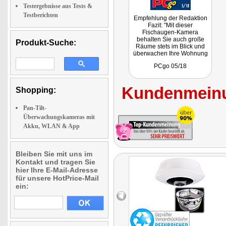
Testergebnisse aus Tests &
Testberichten
Empfehlung der Redaktion
Fazit: "Mit dieser
Fischaugen-Kamera
behalten Sie auch große
Produkt-Suche:
Räume stets im Blick und
überwachen Ihre Wohnung
oder Ihr Büro von überall
PCgo 05/18
auf der Welt."
Kundenmeinu
Shopping:
Pan-Tilt-
Überwachungskameras mit
Akku, WLAN & App
Bleiben Sie mit uns im
Kontakt und tragen Sie
hier Ihre E-Mail-Adresse
für unsere HotPrice-Mail
ein: