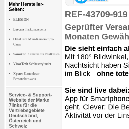
Mehr Hersteller-
Seiten:
REF-43709-91
ELESION
Geprüfter Versa
Lescars
Parkplatzsperre
Monaten Gewähr
OctaCam
Mini-Kamera Spy-
Cams
Die sieht einfach 
Somikon
Kameras für Nistkasten
Mit 180° Bildwinkel
Nachtsicht haben S
VisorTech
Schliesszylinder
im Blick -
ohne tote
Xystec
Kartenleser
Personalausweis
Sie sind live dabei
Service- & Support-
App für Smartphone 
Website der Marke
7links für die
geht. Clever: Die B
Vertriebsgebiete
Aktivität vor der Li
Deutschland,
Österreich und
Schweiz