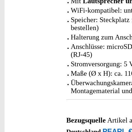
Mit
Lautsprecher u
WiFi-kompatibel: un
Speicher: Steckplatz
bestellen)
Halterung zum Ansc
Anschlüsse: microSD
(RJ-45)
Stromversorgung: 5 Vo
Maße (Ø x H): ca. 1
Überwachungskamera
Montagematerial und
Bezugsquelle
Artikel 
PEARL €
Deutschland