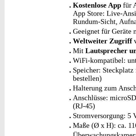
Kostenlose App
für 
App Store: Live-Ansi
Rundum-Sicht, Aufna
Geeignet für Geräte 
Weltweiter Zugriff
v
Mit
Lautsprecher u
WiFi-kompatibel: un
Speicher: Steckplatz
bestellen)
Halterung zum Ansc
Anschlüsse: microSD
(RJ-45)
Stromversorgung: 5 Vo
Maße (Ø x H): ca. 1
Überwachungskamera