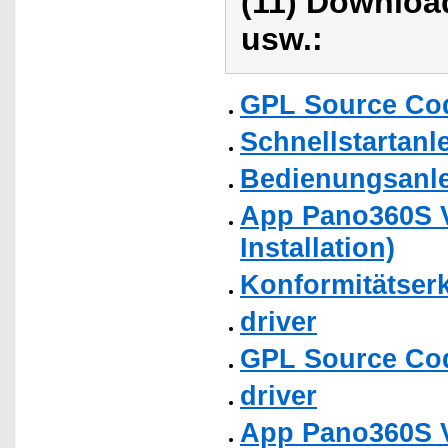
(11) Downloa
usw.:
GPL Source Co
Schnellstartanl
Bedienungsanlei
App Pano360S Ve
Installation)
Konformitätser
driver
GPL Source Co
driver
App Pano360S Ve