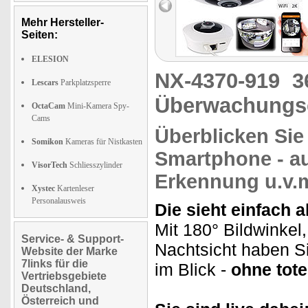
Mehr Hersteller-
Seiten:
ELESION
NX-4370-919
3
Lescars
Parkplatzsperre
Überwachungs
OctaCam
Mini-Kamera Spy-
Cams
Überblicken Si
Somikon
Kameras für Nistkasten
Smartphone
- a
VisorTech
Schliesszylinder
Erkennung u.v.
Xystec
Kartenleser
Personalausweis
Die sieht einfach 
Mit 180° Bildwinkel
Service- & Support-
Nachtsicht haben S
Website der Marke
7links für die
im Blick -
ohne tote
Vertriebsgebiete
Deutschland,
Österreich und