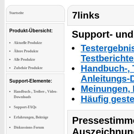
7links
Startseite
Produkt-Übersicht:
Support- und
Aktuelle Produkte
Testergebni
Ältere Produkte
Testbericht
Alle Produkte
Handbuch-, T
Zubehör Produkte
Anleitungs-
Support-Elemente:
Meinungen, 
Handbuch-, Treiber-, Video-
Häufig geste
Downloads
Support-FAQs
Pressestimme
Erfahrungen, Beiträge
Diskussions-Forum
Auszeichnun