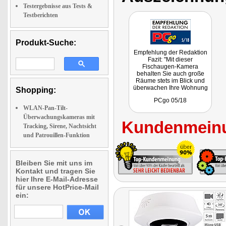
Testergebnisse aus Tests &
Testberichten
Produkt-Suche:
Empfehlung der Redaktion
Fazit: "Mit dieser
Fischaugen-Kamera
behalten Sie auch große
Räume stets im Blick und
überwachen Ihre Wohnung
Shopping:
oder Ihr Büro von überall
PCgo 05/18
auf der Welt."
WLAN-Pan-Tilt-
Überwachungskameras mit
Kundenmeinu
Tracking, Sirene, Nachtsicht
und Patrouillen-Funktion
Bleiben Sie mit uns im
Kontakt und tragen Sie
hier Ihre E-Mail-Adresse
für unsere HotPrice-Mail
ein: