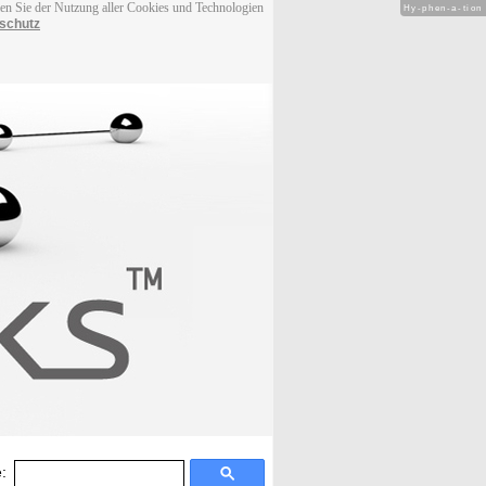
men Sie der Nutzung aller Cookies und Technologien
Hy-phen-a-tion
schutz
: