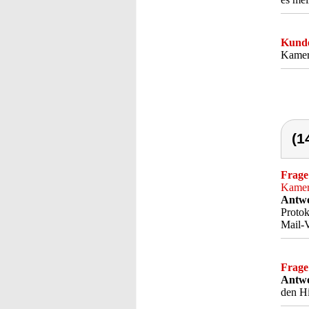
Kunde
Kamera
(1
Frage
Kamer
Antwo
Protok
Mail-V
Frage
Antwo
den Hi