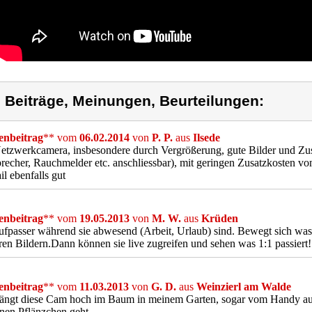
) Beiträge, Meinungen, Beurteilungen:
nbeitrag
** vom
06.02.2014
von
P. P.
aus
Ilsede
Netzwerkcamera, insbesondere durch Vergrößerung, gute Bilder und Zus
recher, Rauchmelder etc. anschliessbar), mit geringen Zusatzkosten vo
il ebenfalls gut
nbeitrag
** vom
19.05.2013
von
M. W.
aus
Krüden
fpasser während sie abwesend (Arbeit, Urlaub) sind. Bewegt sich was,
en Bildern.Dann können sie live zugreifen und sehen was 1:1 passiert!
nbeitrag
** vom
11.03.2013
von
G. D.
aus
Weinzierl am Walde
 hängt diese Cam hoch im Baum in meinem Garten, sogar vom Handy au
nen Pflänzchen geht.