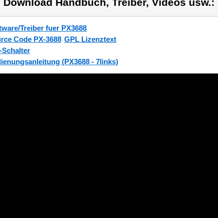
) Download Handbuch, Treiber, Videos usw.:
tware/Treiber fuer PX3688
rce Code PX-3688
GPL Lizenztext
-Schalter
ienungsanleitung (PX3688 - 7links)