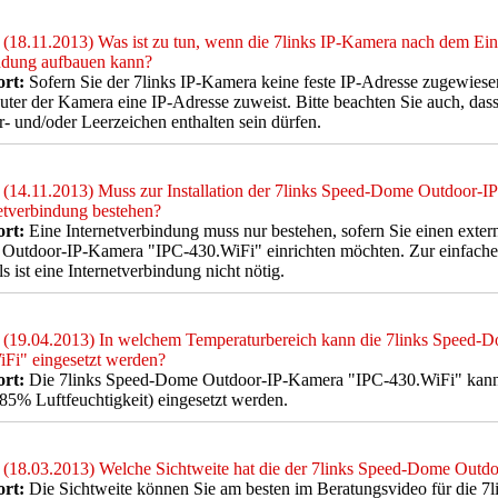
(18.11.2013) Was ist zu tun, wenn die 7links IP-Kamera nach dem Ei
ndung aufbauen kann?
rt:
Sofern Sie der 7links IP-Kamera keine feste IP-Adresse zugewiesen h
uter der Kamera eine IP-Adresse zuweist. Bitte beachten Sie auch, d
- und/oder Leerzeichen enthalten sein dürfen.
(14.11.2013) Muss zur Installation der 7links Speed-Dome Outdoor-
etverbindung bestehen?
rt:
Eine Internetverbindung muss nur bestehen, sofern Sie einen extern
utdoor-IP-Kamera "IPC-430.WiFi" einrichten möchten. Zur einfachen 
ls ist eine Internetverbindung nicht nötig.
(19.04.2013) In welchem Temperaturbereich kann die 7links Speed-
Fi" eingesetzt werden?
rt:
Die 7links Speed-Dome Outdoor-IP-Kamera "IPC-430.WiFi" kann 
85% Luftfeuchtigkeit) eingesetzt werden.
(18.03.2013) Welche Sichtweite hat die der 7links Speed-Dome Out
rt:
Die Sichtweite können Sie am besten im Beratungsvideo für die