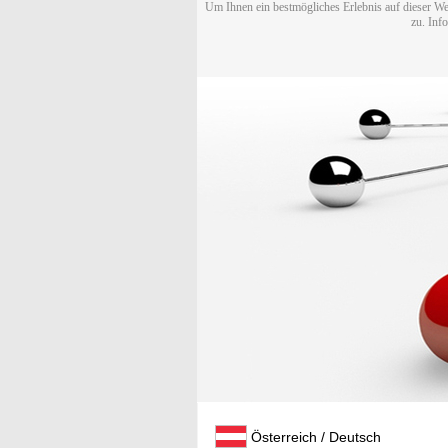
Um Ihnen ein bestmögliches Erlebnis auf dieser We
zu. Inf
Österreich / Deutsch