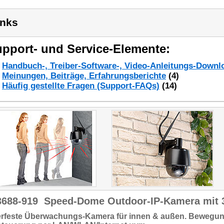
inks
pport- und Service-Elemente:
Handbuch-, Treiber-Software-, Video-Anleitungs-Downl
Meinungen, Beiträge, Erfahrungsberichte
(4)
Häufig gestellte Fragen (Support-FAQs)
(14)
3688-919
Speed-Dome Outdoor-IP-Kamera mit 
rfeste
Überwachungs-Kamera
für innen & außen.
Bewegun