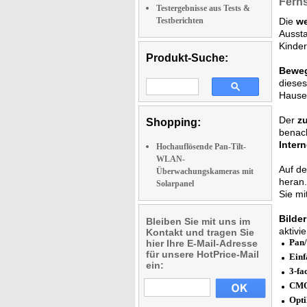
Fern
Testergebnisse aus Tests &
Testberichten
Die
we
Ausst
Kinder
Produkt-Suche:
Beweg
dieses
Hausec
Der
z
Shopping:
benach
Intern
Hochauflösende Pan-Tilt-
WLAN-
Auf de
Überwachungskameras mit
heran
Solarpanel
Sie mi
Bilde
Bleiben Sie mit uns im
aktivi
Kontakt und tragen Sie
Pan/
hier Ihre E-Mail-Adresse
für unsere HotPrice-Mail
Einf
ein:
3-fa
CMO
Opti