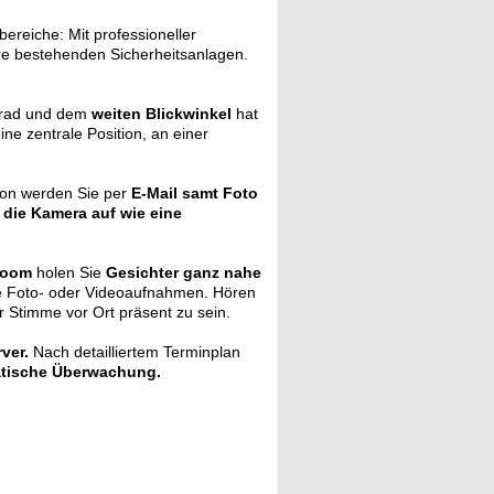
ereiche: Mit professioneller
hre bestehenden Sicherheitsanlagen.
rad und dem
weiten Blickwinkel
hat
eine zentrale Position, an einer
hon werden Sie per
E-Mail samt Foto
 die Kamera auf wie eine
Zoom
holen Sie
Gesichter ganz nahe
e Foto- oder Videoaufnahmen. Hören
r Stimme vor Ort präsent zu sein.
ver.
Nach detailliertem Terminplan
atische Überwachung.