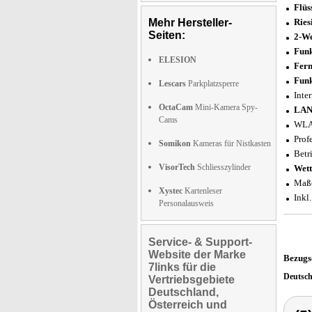
Flüs
Mehr Hersteller-
Ries
Seiten:
2-W
Funk
ELESION
Fern
Funk
Lescars
Parkplatzsperre
Inte
OctaCam
Mini-Kamera Spy-
LAN
Cams
WLA
Prof
Somikon
Kameras für Nistkasten
Betr
VisorTech
Schliesszylinder
Wett
Maße
Xystec
Kartenleser
Inkl
Personalausweis
Service- & Support-
Website der Marke
Bezugs
7links für die
Deutsc
Vertriebsgebiete
Deutschland,
Österreich und