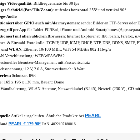
sige Videoqualität:
Bildfrequenzrate bis 30 fps
iges Sichtfeld (Pan/Tilt/Zoom):
stufenlos horizontal 355° und vertikal 90°
ege-Audio
tioniert über GPIO auch mit Alarmsystemen:
sendet Bilder an FTP-Server oder 
zugriff
per App für Tablet-PC/iPad, iPhone und Android-Smartphones (Apps separat
tioniert mit allen üblichen Browsern:
Internet Explorer ab IE6, Safari, Firefox, u.
rnet- & Einwahl-Protokolle: TCP/IP, UDP, ICMP, DHCP, NTP, DNS, DDNS, SMTP, 
 und WLAN:
Ethernet 10/100 MBit, WiFi 54 MBit/s 802.11b/g/n
N-Verschlüsselung: WEP/WPA/WPA2
essionelles Benutzer-Management mit Passwortschutz
iebsspannung: 12 V, 2.0 A, Stromverbrauch: 8 Watt
erfest:
Schutzart IP66
: 165 x 195 x 130 mm, Bauart: Dome
. Wandhalterung, WLAN-Antenne, Netzwerkkabel (RJ 45), Netzteil (230 V) , CD mit
PEARL
quelle
Artikel ausgelaufen. Ähnliche Produkte bei
PEARL € 179,90*
hland
EAN:
4022107180016