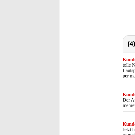
(4
Kunde
tolle 
Lautsp
per ma
Kunde
Der Au
mehrer
Kunde
Jetzt
es mei