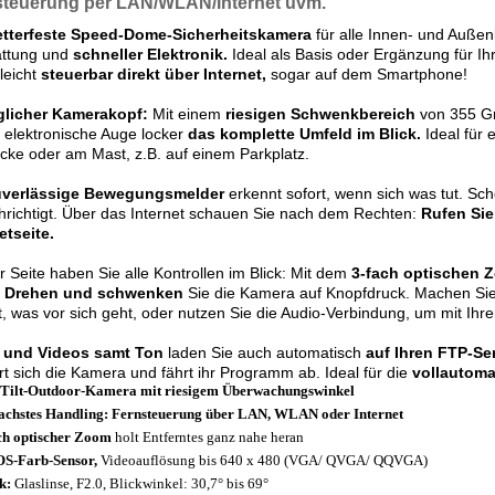
steuerung
per LAN/WLAN/Internet uvm.
tterfeste Speed-Dome-Sicherheitskamera
für alle Innen- und Außenb
attung und
schneller Elektronik.
Ideal als Basis oder Ergänzung für I
leicht
steuerbar direkt über Internet,
sogar auf dem Smartphone!
licher Kamerakopf:
Mit einem
riesigen Schwenkbereich
von 355 G
 elektronische Auge locker
das komplette Umfeld im Blick.
Ideal für 
ke oder am Mast, z.B. auf einem Parkplatz.
uverlässige Bewegungsmelder
erkennt sofort, wenn sich was tut. Sc
richtigt. Über das Internet schauen Sie nach dem Rechten:
Rufen Sie
etseite.
r Seite haben Sie alle Kontrollen im Blick: Mit dem
3-fach optischen 
.
Drehen und schwenken
Sie die Kamera auf Knopfdruck. Machen Si
t, was vor sich geht, oder nutzen Sie die Audio-Verbindung, um mit Ihre
r und Videos samt Ton
laden Sie auch automatisch
auf Ihren FTP-Ser
ert sich die Kamera und fährt ihr Programm ab. Ideal für die
vollautom
Tilt-Outdoor-Kamera mit riesigem Überwachungswinkel
achstes Handling: Fernsteuerung über LAN, WLAN oder Internet
ch optischer Zoom
holt Entferntes ganz nahe heran
S-Farb-Sensor,
Videoauflösung bis 640 x 480 (VGA/ QVGA/ QQVGA)
k:
Glaslinse, F2.0, Blickwinkel: 30,7° bis 69°