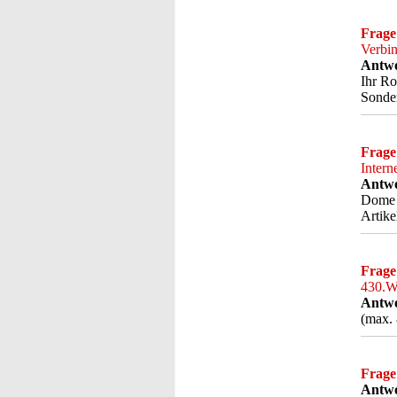
Frage
Verbi
Antwo
Ihr Ro
Sonder
Frage
Intern
Antwo
Dome O
Artike
Frage
430.Wi
Antwo
(max. 
Frage
Antwo