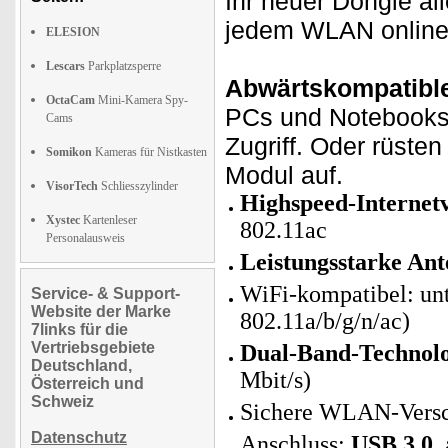
Ihr neuer Dongle al
jedem WLAN online
ELESION
Lescars
Parkplatzsperre
Abwärtskompatible
OctaCam
Mini-Kamera Spy-
PCs und Notebooks
Cams
Zugriff. Oder rüst
Somikon
Kameras für Nistkasten
Modul auf.
VisorTech
Schliesszylinder
Highspeed-Internet
Xystec
Kartenleser
802.11ac
Personalausweis
Leistungsstarke Ant
WiFi-kompatibel: un
Service- & Support-
Website der Marke
802.11a/b/g/n/ac)
7links für die
Vertriebsgebiete
Dual-Band-Technolo
Deutschland,
Mbit/s)
Österreich und
Schweiz
Sichere WLAN-Vers
Datenschutz
Anschluss:
USB 3.0,