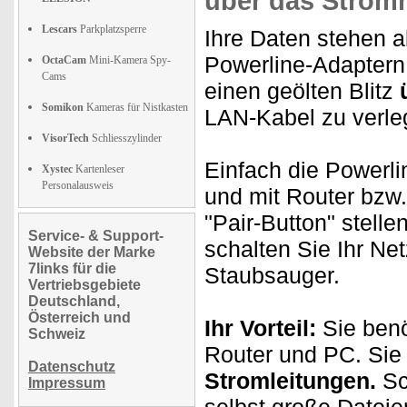
über das Stromn
Lescars
Parkplatzsperre
Ihre Daten stehen a
Powerline-Adaptern 
OctaCam
Mini-Kamera Spy-
Cams
einen geölten Blitz
Somikon
Kameras für Nistkasten
LAN-Kabel zu verl
VisorTech
Schliesszylinder
Einfach die Powerl
Xystec
Kartenleser
Personalausweis
und mit Router bzw
"Pair-Button" stelle
Service- & Support-
schalten Sie Ihr Ne
Website der Marke
7links für die
Staubsauger.
Vertriebsgebiete
Deutschland,
Österreich und
Ihr Vorteil:
Sie benö
Schweiz
Router und PC. Sie
Datenschutz
Stromleitungen.
Sc
Impressum