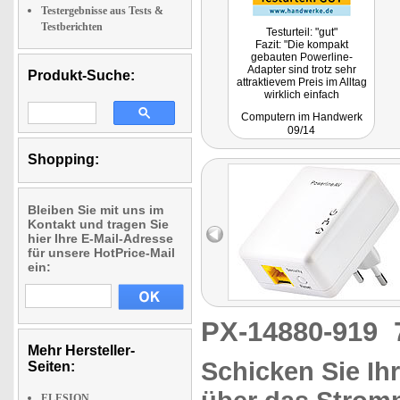
Testergebnisse aus Tests &
Testberichten
Testurteil: "gut"
Fazit: "Die kompakt
gebauten Powerline-
Adapter sind trotz sehr
Produkt-Suche:
attraktievem Preis im Alltag
wirklich einfach
handhabbar und arbeiten
Computern im Handwerk
auch sehr zuverlässig."
09/14
Shopping:
Bleiben Sie mit uns im
Kontakt und tragen Sie
hier Ihre E-Mail-Adresse
für unsere HotPrice-Mail
ein:
PX-14880-919
Mehr Hersteller-
Schicken Sie Ih
Seiten:
ELESION