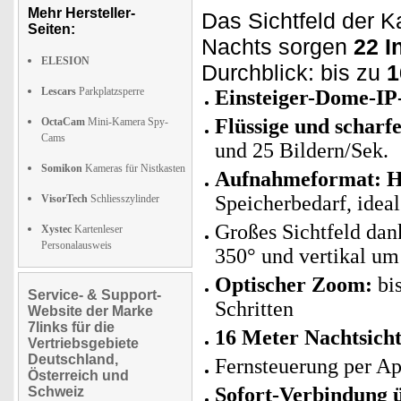
Mehr Hersteller-
Das Sichtfeld der K
Seiten:
Nachts sorgen
22 I
ELESION
Durchblick: bis zu
1
Lescars
Parkplatzsperre
Einsteiger-Dome-I
Flüssige und schar
OctaCam
Mini-Kamera Spy-
Cams
und 25 Bildern/Sek.
Somikon
Kameras für Nistkasten
Aufnahmeformat: H
Speicherbedarf, ideal
VisorTech
Schliesszylinder
Großes Sichtfeld dan
Xystec
Kartenleser
Personalausweis
350° und vertikal um
Optischer Zoom:
bis
Service- & Support-
Schritten
Website der Marke
7links für die
16 Meter Nachtsich
Vertriebsgebiete
Deutschland,
Fernsteuerung per A
Österreich und
Sofort-Verbindung 
Schweiz