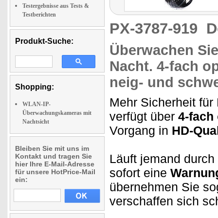
Testergebnisse aus Tests &
Testberichten
PX-3787-919
D
Produkt-Suche:
Überwachen Sie
Nacht.
4-fach o
neig- und schwe
Shopping:
Mehr Sicherheit fü
WLAN-IP-
Überwachungskameras mit
verfügt über
4-fach
Nachtsicht
Vorgang in
HD-Qual
Bleiben Sie mit uns im
Läuft jemand durch 
Kontakt und tragen Sie
hier Ihre E-Mail-Adresse
sofort eine
Warnung
für unsere HotPrice-Mail
ein:
übernehmen Sie sog
verschaffen sich sc