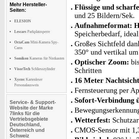
Mehr Hersteller-
Flüssige und schar
Seiten:
und 25 Bildern/Sek.
ELESION
Aufnahmeformat: H
Lescars
Parkplatzsperre
Speicherbedarf, ideal
Großes Sichtfeld dan
OctaCam
Mini-Kamera Spy-
Cams
350° und vertikal um
Somikon
Kameras für Nistkasten
Optischer Zoom:
bis
Schritten
VisorTech
Schliesszylinder
16 Meter Nachtsich
Xystec
Kartenleser
Personalausweis
Fernsteuerung per A
Sofort-Verbindung 
Service- & Support-
Website der Marke
Bewegungserkennung
7links für die
Wetterfest:
Schutzar
Vertriebsgebiete
Deutschland,
CMOS-Sensor mit 1,
Österreich und
Schweiz