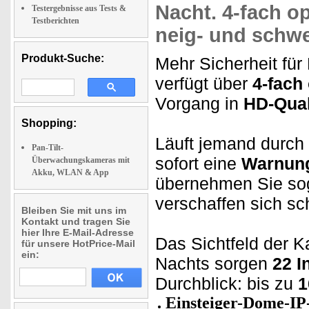
Nacht.
4-fach o
Testergebnisse aus Tests &
Testberichten
neig- und schwe
Produkt-Suche:
Mehr Sicherheit fü
verfügt über
4-fach
Vorgang in
HD-Qual
Shopping:
Läuft jemand durch 
Pan-Tilt-
sofort eine
Warnung
Überwachungskameras mit
Akku, WLAN & App
übernehmen Sie sog
verschaffen sich sc
Bleiben Sie mit uns im
Kontakt und tragen Sie
hier Ihre E-Mail-Adresse
Das Sichtfeld der K
für unsere HotPrice-Mail
ein:
Nachts sorgen
22 I
Durchblick: bis zu
1
Einsteiger-Dome-I