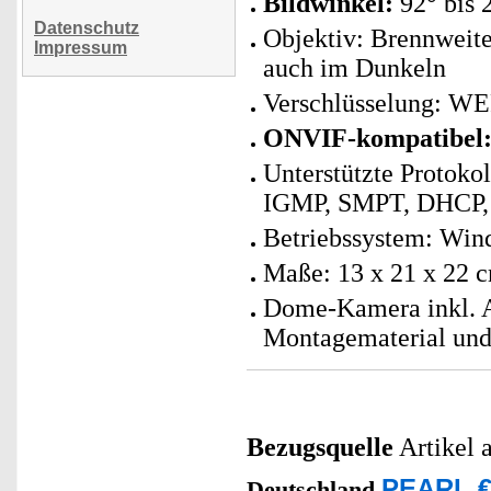
Bildwinkel:
92° bis 
Datenschutz
Objektiv: Brennweite
Impressum
auch im Dunkeln
Verschlüsselung: W
ONVIF-kompatibel
Unterstützte Protoko
IGMP, SMPT, DHCP,
Betriebssystem: Win
Maße: 13 x 21 x 22 c
Dome-Kamera inkl. A
Montagematerial und
Bezugsquelle
Artikel 
PEARL €
Deutschland