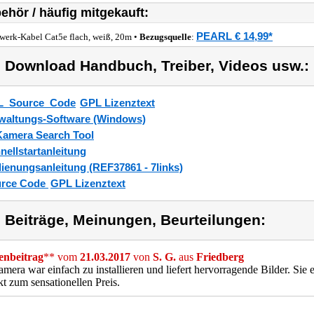
ehör / häufig mitgekauft:
PEARL € 14,99*
werk-Kabel Cat5e flach, weiß, 20m •
Bezugsquelle
:
) Download Handbuch, Treiber, Videos usw.:
L_Source_Code
GPL Lizenztext
waltungs-Software (Windows)
Kamera Search Tool
nellstartanleitung
ienungsanleitung (REF37861 - 7links)
rce Code
GPL Lizenztext
) Beiträge, Meinungen, Beurteilungen:
nbeitrag
** vom
21.03.2017
von
S. G.
aus
Friedberg
mera war einfach zu installieren und liefert hervorragende Bilder. Sie
t zum sensationellen Preis.