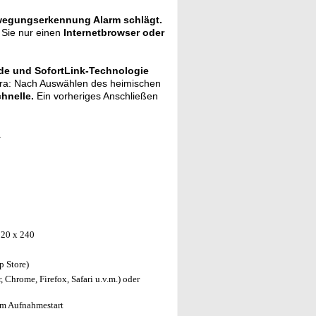
egungserkennung Alarm schlägt.
 Sie nur einen
Internetbrowser oder
e und SofortLink-Technologie
era: Nach Auswählen des heimischen
hnelle.
Ein vorheriges Anschließen
.
320 x 240
p Store)
 Chrome, Firefox, Safari u.v.m.) oder
em Aufnahmestart