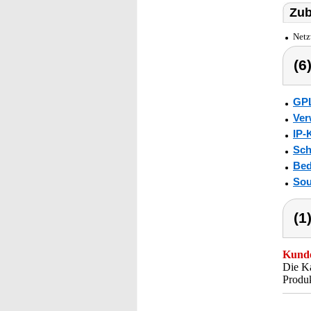
Zub
Netz
(6
GP
Ver
IP-
Sch
Bed
Sou
(1
Kunde
Die Ka
Produk