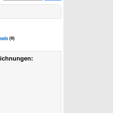
oads
(6)
eichnungen: