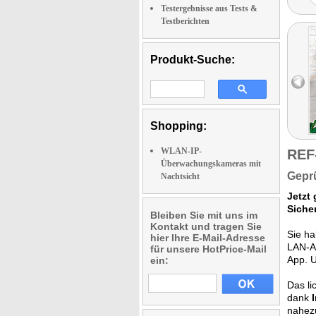
Testergebnisse aus Tests &
Testberichten
Produkt-Suche:
Shopping:
WLAN-IP-
REF
Überwachungskameras mit
Geprü
Nachtsicht
Jetzt 
Siche
Bleiben Sie mit uns im
Kontakt und tragen Sie
Sie ha
hier Ihre E-Mail-Adresse
LAN-A
für unsere HotPrice-Mail
App. U
ein:
Das li
dank
nahezu