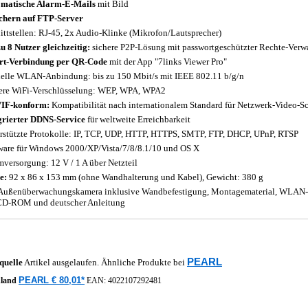
matische Alarm-E-Mails
mit Bild
chern auf FTP-Server
ittstellen: RJ-45, 2x Audio-Klinke (Mikrofon/Lautsprecher)
zu 8 Nutzer gleichzeitig:
sichere P2P-Lösung mit passwortgeschützter Rechte-Verw
rt-Verbindung per QR-Code
mit der App "7links Viewer Pro"
elle WLAN-Anbindung: bis zu 150 Mbit/s mit IEEE 802.11 b/g/n
ere WiFi-Verschlüsselung: WEP, WPA, WPA2
IF-konform:
Kompatibilität nach internationalem Standard für Netzwerk-Video-Sc
grierter DDNS-Service
für weltweite Erreichbarkeit
rstützte Protokolle: IP, TCP, UDP, HTTP, HTTPS, SMTP, FTP, DHCP, UPnP, RTSP
ware für Windows 2000/XP/Vista/7/8/8.1/10 und OS X
mversorgung: 12 V / 1 A über Netzteil
e:
92 x 86 x 153 mm (ohne Wandhalterung und Kabel), Gewicht: 380 g
ußenüberwachungskamera inklusive Wandbefestigung, Montagematerial, WLAN-An
CD-ROM und deutscher Anleitung
PEARL
quelle
Artikel ausgelaufen. Ähnliche Produkte bei
PEARL € 80,01*
hland
EAN:
4022107292481