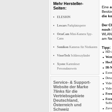
Mehr Hersteller-
Eine
a
Seiten:
Besitz
die k
ELESION
Der C
Lescars
Parkplatzsperre
noch l
WLANs 
OctaCam
Mini-Kamera Spy-
am Net
Cams
Somikon
Kameras für Nistkasten
Tipp:
HD-A
VisorTech
Schliesszylinder
Wett
Hoc
Xystec
Kartenleser
IR-N
Personalausweis
Extr
Deta
Service- & Support-
Vide
Website der Marke
Vide
7links für die
Fern
Vertriebsgebiete
Fern
Deutschland,
Soft
Österreich und
Zuve
Schweiz