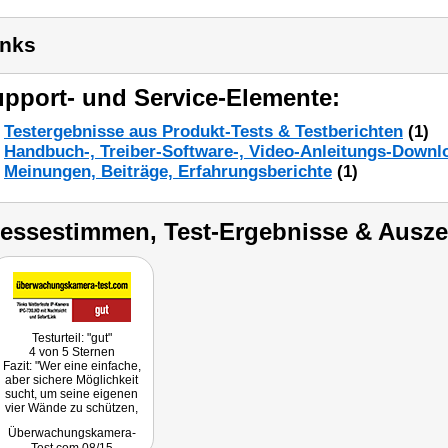
inks
pport- und Service-Elemente:
Testergebnisse aus Produkt-Tests & Testberichten
(1)
Handbuch-, Treiber-Software-, Video-Anleitungs-Downl
Meinungen, Beiträge, Erfahrungsberichte
(1)
ressestimmen, Test-Ergebnisse & Ausz
Testurteil: "gut"
4 von 5 Sternen
Fazit: "Wer eine einfache,
aber sichere Möglichkeit
sucht, um seine eigenen
vier Wände zu schützen,
dem bietet 7links mit dem
Überwachungskamera-
Modell IPC-730.HD eine