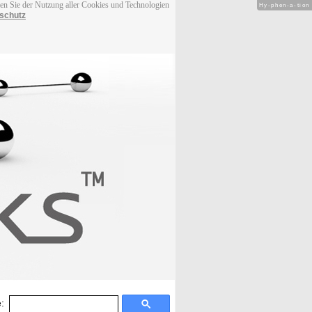
men Sie der Nutzung aller Cookies und Technologien
Hy-phen-a-tion
schutz
: