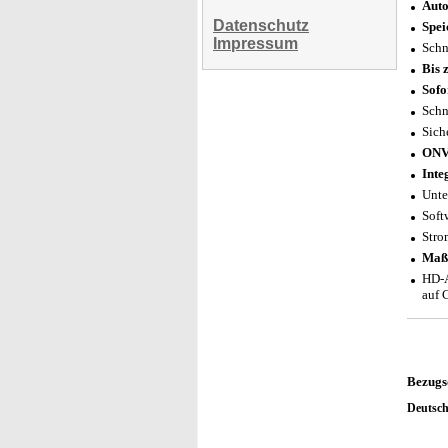
Auto
Datenschutz
Spei
Impressum
Schn
Bis 
Sofo
Schn
Sich
ONV
Inte
Unte
Soft
Stro
Maß
HD-A
auf 
Bezugs
Deutsc