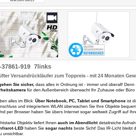
Test.com 08/15
gute und günstige
Möglichkeit ..."
-37861-919
7links
fter Versandrückläufer zum Toppreis - mit 24 Monaten Gew
gehen Sie sicher,
dass alles in Ordnung ist - immer und überall! Denn
rheitskamera
für den Außenbereich überwacht Ihr Zuhause oder Büro 
ben alles im Blick:
Über Notebook, PC, Tablet und Smartphone
ist d
nschluss und integriertem WLAN überwachen Sie Ihre Objekte beque
nd per Browser haben Sie übers Internet sogar weltweit Zugriff auf Ih
chtstarke Objektiv liefert Ihnen
auch im Abendlicht
detailreiche Aufn
Infrarot-LED
haben Sie
sogar nachts
beste Sicht! Das IR-Licht bleibt
 unsichtbar.