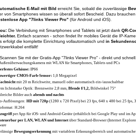
utomatische E-Mail mit Bild
erreicht Sie, sobald die zuverlässige
Bew
er von Smartphones wissen so überall sofort Bescheid. Dazu brauchen
ostenlose App "7links Viewer Pro"
(für Android und iOS).
lou:
Die Verbindung mit Smartphones und Tablets ist jetzt dank
QR-Cod
eichter.
Einfach scannen - schon findet Ihr mobiles Gerät die IP-Kam
erfolgt die komplette Einrichtung vollautomatisch und
in Sekundensc
zwerkkabel entfällt!
Scannen Sie mit der Gratis-App "7links Viewer Pro" - direkt und schnell
ußenüberwachungskamera mit WLAN für Smartphones, Tablets und PCs
erfestes Gehäuse:
IP66
hwertiger CMOS-Farb-Sensor:
1,0 Megapixel
achtsicht
mit 20 m Reichweite, manuell oder automatisch ein-/ausschaltbar
em lichtstarke Optik: Brennweite 2,8 mm,
Blende f/1,2,
Bildwinkel 75°
ilreiche Bilder auch
abends und nachts
o-Auflösungen:
HD mit 720p
(1280 x 720 Pixel) bei 23 fps, 640 x 480 bei 25 fps, 
oformat: H.264
zugriff
per App für iOS- und Android-Geräte (erhältlich bei Google Play und im Ap
steuerbar per LAN, WLAN und Internet
über Standard-Browser (Internet Explorer,
ware
rlässige
Bewegungserkennung
mit variablem Erfassungsbereich und automatisch