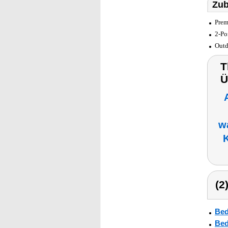
Zub
Prem
2-Po
Outd
T
Ü
w
(2
Bed
Bed