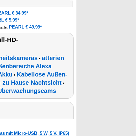
ARL € 34,99*
L € 5,99*
PEARL € 49,99*
elle
:
ll-HD-
rheitskameras
atterien
•
enbereiche Alexa
Akku
Kabellose Außen-
•
 zu Hause Nachtsicht
•
Überwachungscams
s mit Micro-USB, 5 W, 5 V, IP65)