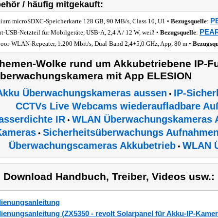
ehör / häufig mitgekauft:
PE
ium microSDXC-Speicherkarte 128 GB, 90 MB/s, Class 10, U1 •
Bezugsquelle
:
PEAR
rt-USB-Netzteil für Mobilgeräte, USB-A, 2,4 A / 12 W, weiß •
Bezugsquelle
:
oor-WLAN-Repeater, 1.200 Mbit/s, Dual-Band 2,4+5,0 GHz, App, 80 m •
Bezugsqu
hemen-Wolke rund um Akkubetriebene IP-Fu
berwachungskamera mit App ELESION
Akku Überwachungskameras aussen
IP-Siche
•
CCTVs Live Webcams wiederaufladbare Auß
asserdichte IR
WLAN Überwachungskameras 
•
Kameras
Sicherheitsüberwachungs Aufnahmen
•
Überwachungscameras Akkubetrieb
WLAN 
•
) Download Handbuch, Treiber, Videos usw.:
ienungsanleitung
ienungsanleitung (ZX5350 - revolt Solarpanel für Akku-IP-Kamera