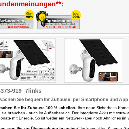
undenmeinungen**:
ihres an der Unterseite
abgeflachten Gehäuses
kann sie im Regal auch
Überwachungslösung für
den Innenbereich genutzt
werden. Die
Gegensprechfunktion hat im
Test gut funktioniert."
5373-919
7links
wachen Sie bequem Ihr Zuhause: per Smartphone und App 
achen Sie Ihr Zuhause 100 % kabellos:
Ihre neue Sicherheits-Kamera
 sie brauchen - auch im Außenbereich. Der integrierte Akku mit extra-l
onate mit Energie. So ist weder ein Netzwerkkabel noch Ähnliches im
lles, was Sie zur Überwachung brauchen:
Im kompakten Kamera-Geh