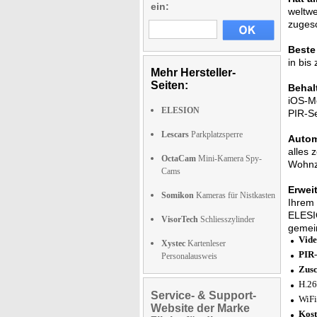
ein:
weltwe
zugesc
Beste
in bis
Mehr Hersteller-
Seiten:
Behal
iOS-Mo
ELESION
PIR-Se
Lescars
Parkplatzsperre
Autom
alles 
OctaCam
Mini-Kamera Spy-
Wohnzi
Cams
Erwei
Somikon
Kameras für Nistkasten
Ihrem 
ELESIO
VisorTech
Schliesszylinder
gemei
Vide
Xystec
Kartenleser
PIR
Personalausweis
Zusc
H.26
Service- & Support-
WiFi
Website der Marke
Kost