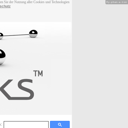
men Sie der Nutzung aller Cookies und Technologien
Hy-phen-a-tion
schutz
: