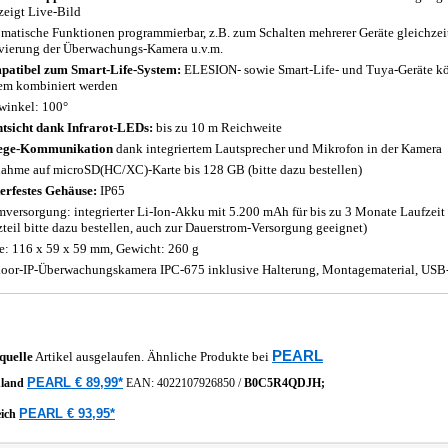
zeigt Live-Bild
matische Funktionen programmierbar, z.B. zum Schalten mehrerer Geräte gleichzeit
vierung der Überwachungs-Kamera u.v.m.
atibel zum Smart-Life-System:
ELESION- sowie Smart-Life- und Tuya-Geräte k
em kombiniert werden
winkel: 100°
tsicht dank Infrarot-LEDs:
bis zu 10 m Reichweite
ege-Kommunikation
dank integriertem Lautsprecher und Mikrofon in der Kamera
ahme auf microSD(HC/XC)-Karte bis 128 GB (bitte dazu bestellen)
erfestes Gehäuse:
IP65
mversorgung: integrierter Li-Ion-Akku mit 5.200 mAh für bis zu 3 Monate Laufzeit
zteil bitte dazu bestellen, auch zur Dauerstrom-Versorgung geeignet)
: 116 x 59 x 59 mm, Gewicht: 260 g
oor-IP-Überwachungskamera IPC-675 inklusive Halterung, Montagematerial, USB-
PEARL
quelle
Artikel ausgelaufen. Ähnliche Produkte bei
PEARL € 89,99*
hland
EAN:
4022107926850
/
B0C5R4QDJH;
PEARL € 93,95*
eich