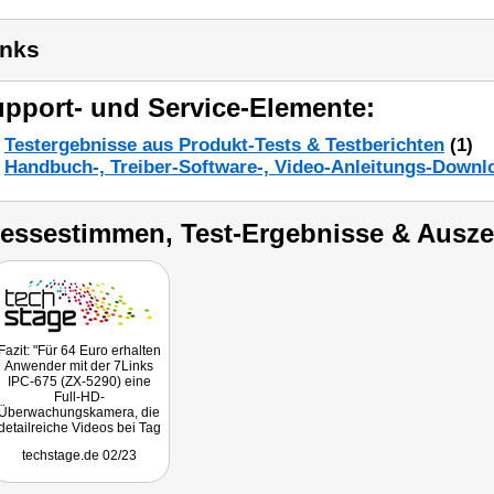
inks
pport- und Service-Elemente:
Testergebnisse aus Produkt-Tests & Testberichten
(1)
Handbuch-, Treiber-Software-, Video-Anleitungs-Downl
ressestimmen, Test-Ergebnisse & Ausz
Fazit: "Für 64 Euro erhalten
Anwender mit der 7Links
IPC-675 (ZX-5290) eine
Full-HD-
Überwachungskamera, die
detailreiche Videos bei Tag
und bei Nacht aufzeichnet.
techstage.de 02/23
Dank WLAN und Akku ist
sie relativ flexibel
positionierbar. Und dank