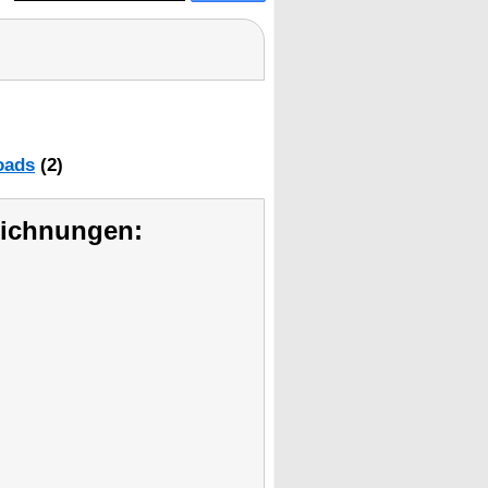
oads
(2)
eichnungen: