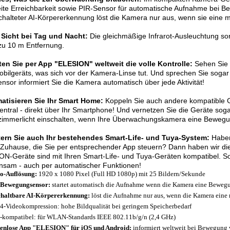
ite Erreichbarkeit sowie PIR-Sensor für automatische Aufnahme bei 
halteter AI-Körpererkennung löst die Kamera nur aus, wenn sie eine m
 Sicht bei Tag und Nacht:
Die gleichmäßige Infrarot-Ausleuchtung sorg
 zu 10 m Entfernung.
ten Sie per App "ELESION" weltweit die volle Kontrolle:
Sehen Sie 
bilgeräts, was sich vor der Kamera-Linse tut. Und sprechen Sie soga
nsor informiert Sie die Kamera automatisch über jede Aktivität!
atisieren Sie Ihr Smart Home:
Koppeln Sie auch andere kompatible G
zentral - direkt über Ihr Smartphone! Und vernetzen Sie die Geräte sog
mmerlicht einschalten, wenn Ihre Überwachungskamera eine Bewegung
tern Sie auch Ihr bestehendes Smart-Life- und Tuya-System:
Haben
Zuhause, die Sie per entsprechender App steuern? Dann haben wir die 
N-Geräte sind mit Ihren Smart-Life- und Tuya-Geräten kompatibel. So
nsam - auch per automatischer Funktionen!
o-Auflösung:
1920 x 1080 Pixel (Full HD 1080p) mit 25 Bildern/Sekunde
-Bewegungsensor:
startet automatisch die Aufnahme wenn die Kamera eine Bewegung
haltbare AI-Körpererkennung:
löst die Aufnahme nur aus, wenn die Kamera eine 
4-Videokompression: hohe Bildqualität bei geringem Speicherbedarf
-kompatibel: für WLAN-Standards IEEE 802.11b/g/n (2,4 GHz)
enlose App "ELESION" für iOS und Android:
informiert weltweit bei Bewegung 