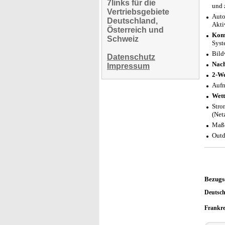
7links für die
und 
Vertriebsgebiete
Auto
Deutschland,
Akti
Österreich und
Komp
Schweiz
Syst
Bild
Datenschutz
Nach
Impressum
2-W
Aufn
Wett
Stro
(Net
Maße
Outd
Bezugs
Deutsc
Frankr