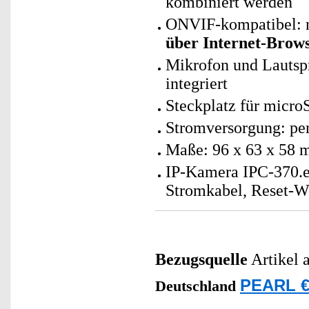
kombiniert werden
ONVIF-kompatibel: n
über Internet-Brow
Mikrofon und Lautsp
integriert
Steckplatz für micro
Stromversorgung: per
Maße: 96 x 63 x 58 
IP-Kamera IPC-370.e
Stromkabel, Reset-W
Bezugsquelle
Artikel 
PEARL €
Deutschland