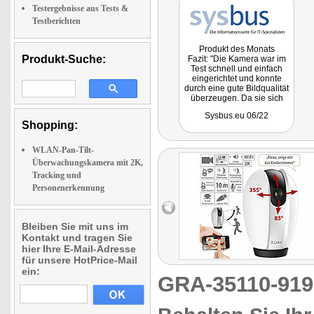
Testergebnisse aus Tests &
Testberichten
Produkt des Monats
Produkt-Suche:
Fazit: "Die Kamera war im
Test schnell und einfach
eingerichtet und konnte
durch eine gute Bildqualität
überzeugen. Da sie sich
schwenken lässt, eignet sie
Sysbus.eu 06/22
sich zur Überwachung
Shopping:
großer Räume, ohne dabei
das Bild übermäßig zu
verzerren. Die
WLAN-Pan-Tilt-
Bewegungsverfolgungsfunktion
Überwachungskamera mit 2K,
arbeitete im Test
Tracking und
einwandfrei. Außerdem
kann man sagen, dass die
Personenerkennung
Kamera über ein
hervorragendes
Preis/Leistungsverhältnis
Bleiben Sie mit uns im
verfügt."
Kontakt und tragen Sie
hier Ihre E-Mail-Adresse
für unsere HotPrice-Mail
ein:
GRA-35110-91