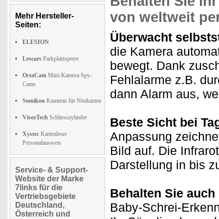
Behalten Sie Ihr
von weltweit pe
Mehr Hersteller-
Seiten:
Überwacht selbsts
ELESION
die Kamera automati
Lescars
Parkplatzsperre
bewegt. Dank zusc
OctaCam
Mini-Kamera Spy-
Fehlalarme z.B. dur
Cams
dann Alarm aus, we
Somikon
Kameras für Nistkasten
VisorTech
Schliesszylinder
Beste Sicht bei Ta
Anpassung zeichnet
Xystec
Kartenleser
Personalausweis
Bild auf. Die Infrar
Darstellung in bis 
Service- & Support-
Website der Marke
7links für die
Behalten Sie auch 
Vertriebsgebiete
Baby-Schrei-Erkennu
Deutschland,
Österreich und