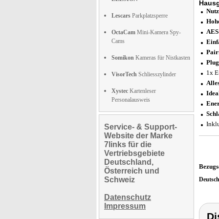
Haus
Nutz
Lescars
Parkplatzsperre
Hohe
AES-
OctaCam
Mini-Kamera Spy-
Cams
Einf
Pair
Somikon
Kameras für Nistkasten
Plug
1x E
VisorTech
Schliesszylinder
Alle
Xystec
Kartenleser
Idea
Personalausweis
Ener
Schl
Inkl
Service- & Support-
Website der Marke
7links für die
Vertriebsgebiete
Deutschland,
Bezugs
Österreich und
Schweiz
Deutsc
Datenschutz
Impressum
Di