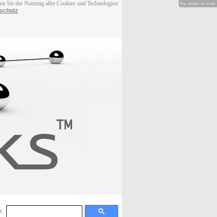
men Sie der Nutzung aller Cookies und Technologien
Hy-phen-a-tion
schutz
: