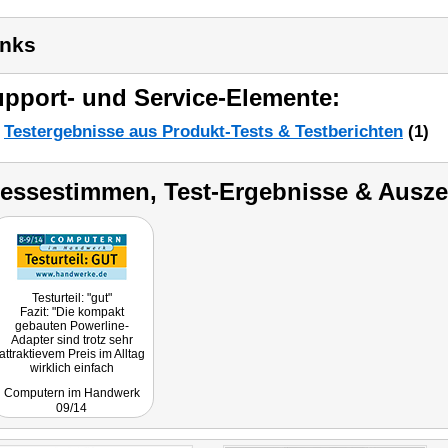
inks
pport- und Service-Elemente:
Testergebnisse aus Produkt-Tests & Testberichten
(1)
ressestimmen, Test-Ergebnisse & Ausz
Testurteil: "gut"
Fazit: "Die kompakt
gebauten Powerline-
Adapter sind trotz sehr
attraktievem Preis im Alltag
wirklich einfach
handhabbar und arbeiten
Computern im Handwerk
auch sehr zuverlässig."
09/14