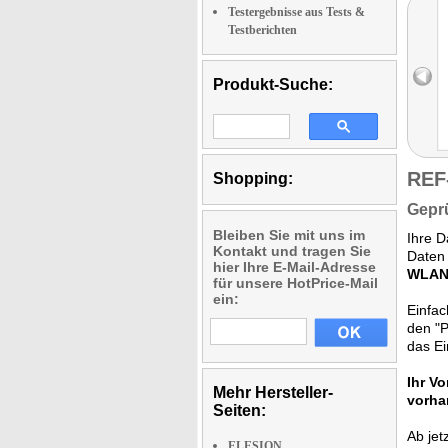
Testergebnisse aus Tests &
Testberichten
Produkt-Suche:
REF
Shopping:
Geprü
Bleiben Sie mit uns im
Ihre D
Kontakt und tragen Sie
Daten 
hier Ihre E-Mail-Adresse
WLAN-
für unsere HotPrice-Mail
ein:
Einfac
den "P
das Ei
Ihr Vor
Mehr Hersteller-
vorha
Seiten:
Ab jet
ELESION