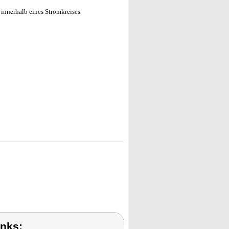
innerhalb eines Stromkreises
inks: