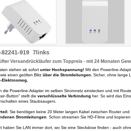
-82241-919
7links
fter Versandrückläufer zum Toppreis - mit 24 Monaten Gew
aten stehen ab sofort
unter Hochspannung!
Mit den Powerline-Adapte
wie einen geölten Blitz
über die Stromleitungen.
Sicher, ohne lange 
Elektrosmog.
h die Powerline-Adapter im selben Stromnetz einstecken und mit Route
air-Button" stellt die
verschlüsselte Verbindung
her. So wird das Ein
nschalten eines Staubsaugers.
teil:
Sie benötigen keine 20 Meter langen Kabel zwischen Router und P
ndenen Stromleitungen
. Schon streamen Sie HD-Filme und kopieren s
zt haben Sie LAN immer dort, wo Sie eine Steckdose finden - auch o