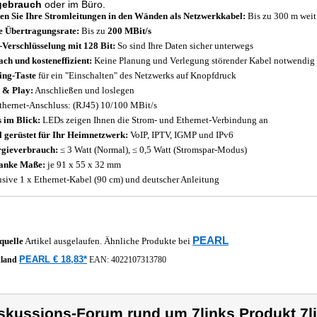
gebrauch
oder im Büro.
en Sie Ihre Stromleitungen in den Wänden als Netzwerkkabel:
Bis zu 300 m weit 
 Übertragungsrate:
Bis zu
200 MBit/s
Verschlüsselung mit 128 Bit:
So sind Ihre Daten sicher unterwegs
ach und kosteneffizient:
Keine Planung und Verlegung störender Kabel notwendig
ing-Taste
für ein "Einschalten" des Netzwerks auf Knopfdruck
 & Play:
Anschließen und loslegen
thernet-Anschluss: (RJ45) 10/100 MBit/s
s im Blick:
LEDs zeigen Ihnen die Strom- und Ethernet-Verbindung an
l gerüstet für Ihr Heimnetzwerk:
VoIP, IPTV, IGMP und IPv6
gieverbrauch:
≤ 3 Watt (Normal), ≤ 0,5 Watt (Stromspar-Modus)
anke Maße:
je 91 x 55 x 32 mm
usive 1 x Ethernet-Kabel (90 cm) und deutscher Anleitung
PEARL
quelle
Artikel ausgelaufen. Ähnliche Produkte bei
PEARL € 18,83*
hland
EAN:
4022107313780
skussions-Forum rund um 7links Produkt 7l