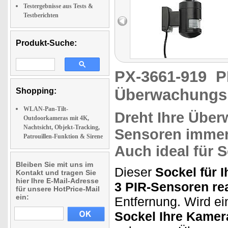
Testergebnisse aus Tests &
Testberichten
Produkt-Suche:
PX-3661-919
P
Überwachungs
Shopping:
WLAN-Pan-Tilt-
Dreht Ihre Übe
Outdoorkameras mit 4K,
Nachtsicht, Objekt-Tracking,
Sensoren immer 
Patrouillen-Funktion & Sirene
Auch ideal für S
Bleiben Sie mit uns im
Dieser
Sockel für 
Kontakt und tragen Sie
hier Ihre E-Mail-Adresse
3 PIR-Sensoren re
für unsere HotPrice-Mail
ein:
Entfernung. Wird ei
Sockel Ihre Kamer