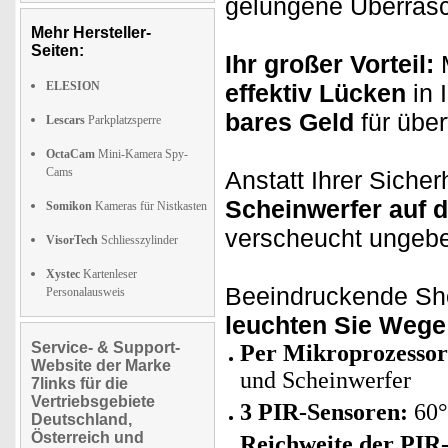
gelungene Überrasc
Mehr Hersteller-
Seiten:
Ihr großer Vorteil:
M
ELESION
effektiv Lücken
in 
bares Geld
für übe
Lescars
Parkplatzsperre
OctaCam
Mini-Kamera Spy-
Cams
Anstatt Ihrer Siche
Scheinwerfer auf 
Somikon
Kameras für Nistkasten
verscheucht ungebe
VisorTech
Schliesszylinder
Xystec
Kartenleser
Beeindruckende Sho
Personalausweis
leuchten Sie Wege 
Service- & Support-
Per Mikroprozessor
Website der Marke
und Scheinwerfer
7links für die
Vertriebsgebiete
3 PIR-Sensoren:
60°
Deutschland,
Österreich und
Reichweite der PIR