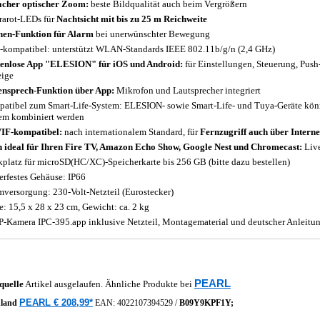
acher optischer Zoom:
beste Bildqualität auch beim Vergrößern
frarot-LEDs für
Nachtsicht mit bis zu 25 m Reichweite
nen-Funktion für Alarm
bei unerwünschter Bewegung
-kompatibel: unterstützt WLAN-Standards IEEE 802.11b/g/n (2,4 GHz)
enlose App "ELESION" für iOS und Android:
für Einstellungen, Steuerung, Pus
ige
nsprech-Funktion über App:
Mikrofon und Lautsprecher integriert
atibel zum Smart-Life-System: ELESION- sowie Smart-Life- und Tuya-Geräte kö
em kombiniert werden
IF-kompatibel:
nach internationalem Standard, für
Fernzugriff auch über Intern
 ideal für Ihren Fire TV, Amazon Echo Show, Google Nest und Chromecast:
Live
kplatz für microSD(HC/XC)-Speicherkarte bis 256 GB (bitte dazu bestellen)
erfestes Gehäuse: IP66
mversorgung: 230-Volt-Netzteil (Eurostecker)
: 15,5 x 28 x 23 cm, Gewicht: ca. 2 kg
P-Kamera IPC-395.app inklusive Netzteil, Montagematerial und deutscher Anleitu
PEARL
quelle
Artikel ausgelaufen. Ähnliche Produkte bei
PEARL € 208,99*
hland
EAN:
4022107394529
/
B09Y9KPF1Y;