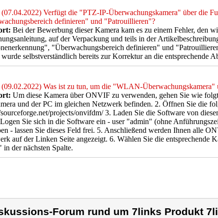
(07.04.2022) Verfügt die "PTZ-IP-Überwachungskamera" über die Fu
achungsbereich definieren" und "Patrouillieren"?
rt:
Bei der Bewerbung dieser Kamera kam es zu einem Fehler, den wir
ungsanleitung, auf der Verpackung und teils in der Artikelbeschreibu
nenerkennung", "Überwachungsbereich definieren" und "Patrouillieren
 wurde selbstverständlich bereits zur Korrektur an die entsprechende Ab
(09.02.2022) Was ist zu tun, um die "WLAN-Überwachungskamera"
rt:
Um diese Kamera über ONVIF zu verwenden, gehen Sie wie folgt vor
mera und der PC im gleichen Netzwerk befinden. 2. Öffnen Sie die fol
//sourceforge.net/projects/onvifdm/ 3. Laden Sie die Software von diese
. Logen Sie sich in die Software ein - user "admin" (ohne Anführungszei
en - lassen Sie dieses Feld frei. 5. Anschließend werden Ihnen alle
rk auf der Linken Seite angezeigt. 6. Wählen Sie die entsprechende K
 in der nächsten Spalte.
skussions-Forum rund um 7links Produkt 7l