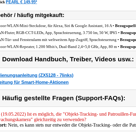
PEARL € 149,95*
eich
ehör / häufig mitgekauft:
oor-WLAN-Mini-Steckdose, für Alexa, Siri & Google Assistant, 16 A •
Bezugsquell
-Fluter, RGB-CCT-LEDs, App, Sprachsteuerung, 3.750 lm, 50 W, IP65 •
Bezugsqu
-Tür- und Fensteralarm mit weltweitem App-Zugriff, Sprachsteuerung •
Bezugsqu
oor-WLAN-Repeater, 1.200 Mbit/s, Dual-Band 2,4+5,0 GHz, App, 80 m •
Bezugsqu
) Download Handbuch, Treiber, Videos usw.:
ienungsanleitung (ZX5128 - 7links)
eitung für Smart-Home-Aktionen
) Häufig gestellte Fragen (Support-FAQs):
(19.05.2022) Ist es möglich, die "Objekt-Tracking- und Patrouillen-F
achungskamera" gleichzeitig zu verwenden?
rt:
Nein, es kann stets nur entweder die Objekt-Tracking- oder die Pa