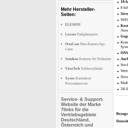
18-f
8 In
Mehr Hersteller-
Sire
Seiten:
WiFi
ELESION
Kost
Anze
Lescars
Parkplatzsperre
Gege
Komp
OctaCam
Mini-Kamera Spy-
Syst
Cams
ONV
Auch
Somikon
Kameras für Nistkasten
Stec
VisorTech
Schliesszylinder
Wett
Stro
Xystec
Kartenleser
Maße
Personalausweis
2K-I
Service- & Support-
Website der Marke
7links für die
Bezugs
Vertriebsgebiete
Deutschland,
Deutsc
Österreich und