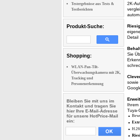
2K-Auf
Testergebnisse aus Tests &
vergle
Testberichten
automa
Riesi
Produkt-Suche:
eigene
Detail
Behal
Sie Üb
Shopping:
Erkenn
schrec
WLAN-Pan-Tilt-
Überwachungskamera mit 2K,
Cleve
Tracking und
sowie 
Personenerkennung
Google
Erwei
Bleiben Sie mit uns im
Ihrem 
Kontakt und tragen Sie
Tuya-G
hier Ihre E-Mail-Adresse
Bewe
für unsere HotPrice-Mail
ein:
Extr
H.26
Ries