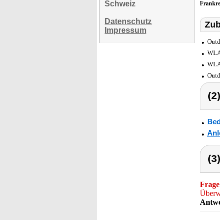
Schweiz
Frankr
Datenschutz
Zub
Impressum
Outd
WLAN
WLAN
Outd
(2
Bed
Anl
(3
Frage
Überw
Antwo