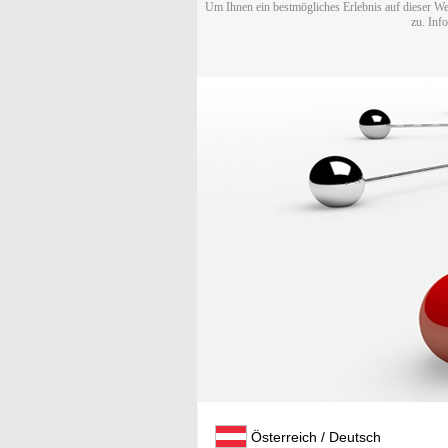
Um Ihnen ein bestmögliches Erlebnis auf dieser We
zu. Inf
Österreich / Deutsch