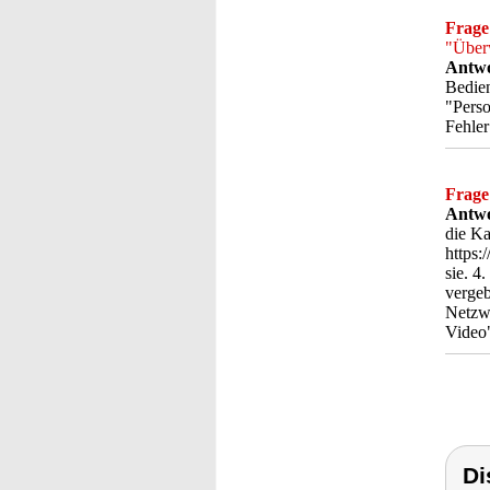
Frage
"Überw
Antwo
Bedien
"Perso
Fehler
Frage
Antwo
die Ka
https:
sie. 4
vergeb
Netzwe
Video"
Di