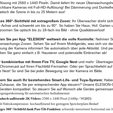
lösung mit 2560 x 1440 Pixeln. Damit liefert Ihr neuer Überwachungshel
ichbare Kameras mit Full-HD-Auflösung! Bei Dämmerung und Dunkelhei
tisch die Szene in bis zu 25 Metern aus!
ges 360°-Sichtfeld mit extragroßem Zoom:
Ihr Überwacher dreht sich
 Achse und schwenkt um bis zu 90°. So haben Sie Haus, Hof, Garten un
 zoomen Sie optisch bis zu 18-fach ins Bild - ohne Qualitätsverlust!
ten Sie per App "ELESION" weltweit die volle Kontrolle:
Nehmen Sie 
erwachungs-Zonen. Sehen Sie auf Ihrem Mobilgeräts, was sich vor de
ung der Kamera informiert Sie automatisch über jede Aktivität. Und p
ken Sie ganz einfach z.B. Hausierer und potenzielle Einbrecher ab!
r kombinierbar mit Ihrem Fire TV, Google Nest
und mehr:
Übertragen
Chromecast auf Ihren Flachbild-Fernseher. Oder per Sprachbefehl auf
 Nest! So sind Sie bei jeder Bewegung vor der Kamera im Bilde.
tern Sie auch Ihr bestehendes Smart-Life- und Tuya-System:
Haben
Zuhause, die Sie per entsprechender App steuern? Unsere ELESION-Ge
eräten kompatibel. So steuern Sie auf Wunsch alle Geräte gemeinsa
gungserkennung für automatischen Aufnahmestart
ahoch-auflösende 2K-Videos:
2560 x 1440 Pixel (1440p / WQHD)
4-Videokompression: hochauflösend bei geringem Speicherplatz-Bedarf
iges 360°-Sichtfeld dank Pan-Tilt-Funktion:
schwenkt motorisiert horizontal um 3