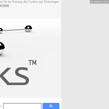
men Sie der Nutzung aller Cookies und Technologien
Hy-phen-a-tion
schutz
: