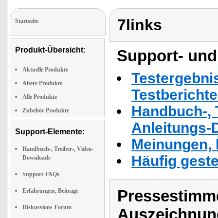
7links
Startseite
Produkt-Übersicht:
Support- und
Aktuelle Produkte
Testergebni
Ältere Produkte
Testbericht
Alle Produkte
Handbuch-, T
Zubehör Produkte
Anleitungs-
Support-Elemente:
Meinungen, 
Handbuch-, Treiber-, Video-
Häufig geste
Downloads
Support-FAQs
Pressestimme
Erfahrungen, Beiträge
Diskussions-Forum
Auszeichnun