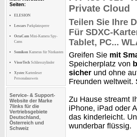
Seiten:
Private Cloud
ELESION
Teilen Sie Ihre 
Lescars
Parkplatzsperre
Für SDXC-Kart
OctaCam
Mini-Kamera Spy-
Tablet, PC...
WL
Cams
Somikon
Kameras für Nistkasten
Greifen Sie
mit Sma
Speicherplatz von
b
VisorTech
Schliesszylinder
sicher
und ohne auf
Xystec
Kartenleser
Personalausweis
Freunden weltweit. 
Service- & Support-
Zu Hause streamt I
Website der Marke
7links für die
iPhone, iPad oder A
Vertriebsgebiete
das kinderleicht. 
Deutschland,
Österreich und
wunderbar flüssig.
Schweiz