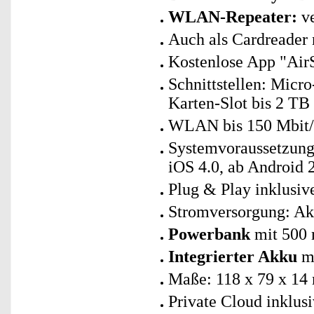
WLAN-Repeater:
ve
Auch als Cardreader 
Kostenlose App "AirS
Schnittstellen: Mic
Karten-Slot bis 2 TB 
WLAN bis 150 Mbit/s
Systemvoraussetzung
iOS 4.0, ab Android 2.
Plug & Play inklusiv
Stromversorgung: A
Powerbank
mit 500
Integrierter Akku
mi
Maße: 118 x 79 x 14
Private Cloud inklus