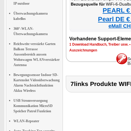
IP outdoor
Bezugsquelle für
WiFi-6-Dualb
PEARL € 
Überwachungskamera
Pearl DE €
kabellos
eMall CH
360°-WLAN-
Überwachungskamera
Vorhandene Support-Eleme
Reichweite verstärkt Garten
1 Download Handbuch, Treiber usw.
Balkon Terrasse
Auszeichnungen
Aussenbereich aussen
S
Wohnwagen WLANverstärker
B
Antenna
Bewegungssensor Indoor SD-
Kartenslot Videoüberwachung
7links Produkte W
Alarm Nachtsichtfunktion
Akku Wireless
USB Stromversorgung
Kommunikation MicroSD
Speicher Patrol Funktion
WLAN-Repeater