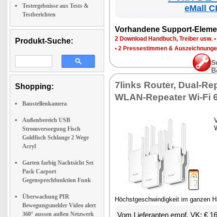
Testergebnisse aus Tests &
eMall C
Testberichten
Vorhandene Support-Eleme
2 Download Handbuch, Treiber usw.
Produkt-Suche:
•
2 Pressestimmen & Auszeichnung
S
B
7links Router, Dual-Rep
Shopping:
WLAN-Repeater Wi-Fi 
Baustellenkamera
Außenbereich USB
V
Stromversorgung Fisch
Goldfisch Schlange 2 Wege
Acryl
Garten farbig Nachtsicht Set
Pack Carport
Gegensprechfunktion Funk
Überwachung PIR
Höchstgeschwindigkeit im ganzen 
Bewegungsmelder Video alert
360° aussen außen Netzwerk
Vom Lieferanten empf. VK: € 1