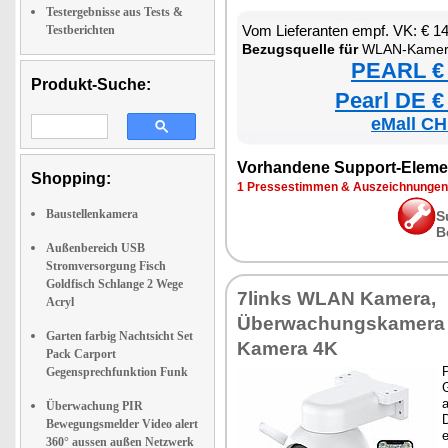
Testergebnisse aus Tests &
Vom Lieferanten empf. VK: € 1
Testberichten
Bezugsquelle für
WLAN-Kamer
PEARL € 
Produkt-Suche:
Pearl DE €
eMall CH
Vorhandene Support-Eleme
Shopping:
1 Pressestimmen & Auszeichnungen
Baustellenkamera
S
B
Außenbereich USB
Stromversorgung Fisch
Goldfisch Schlange 2 Wege
7links WLAN Kamera,
Acryl
Überwachungskamera 
Garten farbig Nachtsicht Set
Kamera 4K
Pack Carport
P
Gegensprechfunktion Funk
a
Überwachung PIR
D
Bewegungsmelder Video alert
360° aussen außen Netzwerk