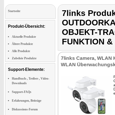
7links Produ
Startseite
OUTDOORKAM
Produkt-Übersicht:
OBJEKT-TRA
Aktuelle Produkte
FUNKTION &
Ältere Produkte
Alle Produkte
7links Camera, WLAN 
Zubehör Produkte
WLAN Überwachungs
Support-Elemente:
P
Handbuch-, Treiber-, Video-
Downloads
a
D
Support-FAQs
Erfahrungen, Beiträge
Diskussions-Forum