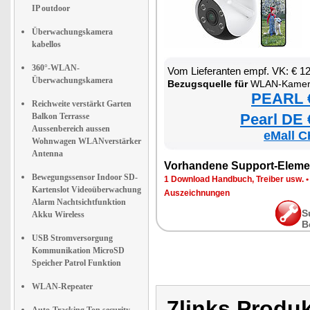
IP outdoor
Überwachungskamera
kabellos
360°-WLAN-
Vom Lieferanten empf. VK: € 1
Überwachungskamera
Bezugsquelle für
WLAN-Kamer
PEARL €
Reichweite verstärkt Garten
Pearl DE 
Balkon Terrasse
Aussenbereich aussen
eMall C
Wohnwagen WLANverstärker
Antenna
Vorhandene Support-Eleme
Bewegungssensor Indoor SD-
1 Download Handbuch, Treiber usw.
Kartenslot Videoüberwachung
Auszeichnungen
Alarm Nachtsichtfunktion
S
Akku Wireless
B
USB Stromversorgung
Kommunikation MicroSD
Speicher Patrol Funktion
WLAN-Repeater
7links Produ