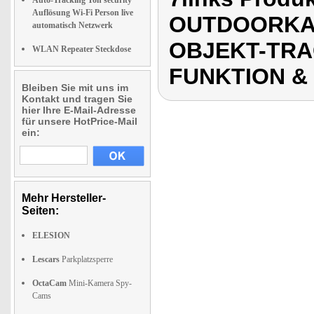
Auto-Tracking Ton security
Auflösung Wi-Fi Person live
OUTDOORKAM
automatisch Netzwerk
OBJEKT-TRA
WLAN Repeater Steckdose
FUNKTION &
Bleiben Sie mit uns im
Kontakt und tragen Sie
hier Ihre E-Mail-Adresse
für unsere HotPrice-Mail
ein:
Mehr Hersteller-
Seiten:
ELESION
Lescars
Parkplatzsperre
OctaCam
Mini-Kamera Spy-
Cams