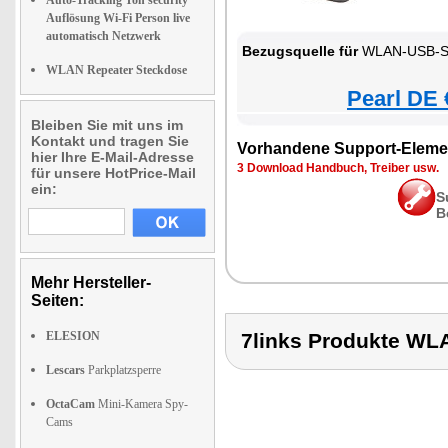
Auto-Tracking Ton security
Auflösung Wi-Fi Person live
automatisch Netzwerk
Bezugsquelle für
WLAN-USB-Sti
WLAN Repeater Steckdose
Pearl DE 
Bleiben Sie mit uns im
Kontakt und tragen Sie
Vorhandene Support-Eleme
hier Ihre E-Mail-Adresse
3 Download Handbuch, Treiber usw.
für unsere HotPrice-Mail
ein:
S
B
Mehr Hersteller-
Seiten:
ELESION
7links Produkte WL
Lescars
Parkplatzsperre
OctaCam
Mini-Kamera Spy-
Cams