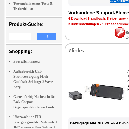
eMall C
Testergebnisse aus Tests &
Testberichten
Vorhandene Support-Eleme
4 Download Handbuch, Treiber usw.
Produkt-Suche:
Kundenmeinungen
•
1 Pressestimme
S
B
7links
Shopping:
Baustellenkamera
Außenbereich USB
Stromversorgung Fisch
Goldfisch Schlange 2 Wege
S
Acryl
b
Garten farbig Nachtsicht Set
Pack Carport
Gegensprechfunktion Funk
Überwachung PIR
Bewegungsmelder Video alert
Bezugsquelle für
WLAN-USB-Sti
360° aussen außen Netzwerk