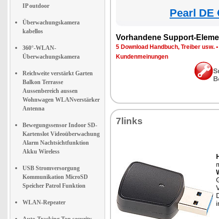
IP outdoor
Pearl DE 
Überwachungskamera
kabellos
Vorhandene Support-Eleme
5 Download Handbuch, Treiber usw.
360°-WLAN-
Überwachungskamera
Kundenmeinungen
S
Reichweite verstärkt Garten
B
Balkon Terrasse
Aussenbereich aussen
Wohnwagen WLANverstärker
Antenna
7links
Bewegungssensor Indoor SD-
Kartenslot Videoüberwachung
Alarm Nachtsichtfunktion
Akku Wireless
USB Stromversorgung
Kommunikation MicroSD
Speicher Patrol Funktion
WLAN-Repeater