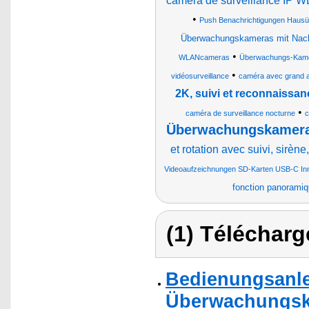
caméra de surveillance IP W
•
Push Benachrichtigungen Haus
Überwachungskameras mit Nach
•
WLANcameras
Überwachungs-Kamer
•
vidéosurveillance
caméra avec grand 
2K, suivi et reconnaissa
•
caméra de surveillance nocturne
c
Überwachungskameras
et rotation avec suivi, sirène
Videoaufzeichnungen SD-Karten USB-C I
fonction panoramiqu
(1) Télécharg
Bedienungsanlei
Überwachungskam