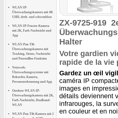
WLAN-IP-
Überwachungskamera mit 4K
UHD, dreh- und schwenkbar
ZX-9725-919
2
WLAN-IP-Fenster-Kamera
Überwachungska
mit 2K, Farb-Nachtsicht und
App
Halter
WLAN-Pan-Tilt-
Überwachungskamera mit
Votre gardien vi
Tracking, Sirene, Nachtsicht
und Patrouillen-Funktion
rapide de la vie
Netzwerk-
Gardez un œil vigi
Überwachungssysteme mit
Rekorder, Kamera,
caméra IP compacte
Personenerkennung und App
images en impressio
Outdoor-WLAN-IP-
détails deviennent 
Überwachungskamera mit 2K,
Farb-Nachtsicht, Dualband-
infrarouges, la sur
WLAN
en couleur et en noi
WLAN-Pan-Tilt-Kamera mit 2