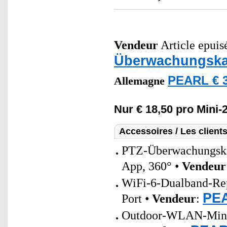
Vendeur
Article epuis
Überwachungsk
PEARL € 3
Allemagne
Nur € 18,50 pro Mini
Accessoires / Les client
PTZ-Überwachungsk
App, 360° •
Vendeur
WiFi-6-Dualband-Re
PEA
Port •
Vendeur
:
Outdoor-WLAN-Mini-S