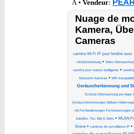
PEAR
A •
Vendeur
:
Nuage de mo
Kamera, Übe
Cameras
caméra Wi-Fi IP pour fenêtre avec 2
•
mit Aufzeichnung
Video-Überwachun
•
caméra pour maison intelligente
caméras
•
Netzwerk-Kameras
WiFi-kompatib
Geräuscherkennung und Si
Echtzeit-Überwachung per Apps f
Geräuscherkennungen faltbare Halterung
mit Fernbedienungen Fernsteuerungen 
•
WLAN-Pan
kabellos, Ton, Bild & Video
•
•
Sirene
caméras de surveillance IP