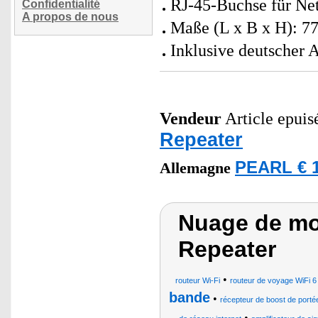
RJ-45-Buchse für Ne
Confidentialité
A propos de nous
Maße (L x B x H): 7
Inklusive deutscher 
Vendeur
Article epuisé
Repeater
PEARL € 1
Allemagne
Nuage de mo
Repeater
•
routeur Wi-Fi
routeur de voyage WiFi 
bande
•
récepteur de boost de portée
•