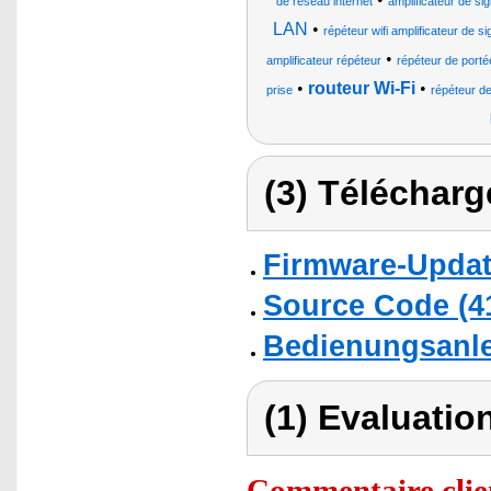
de réseau internet
amplificateur de sig
LAN
•
répéteur wifi amplificateur de si
•
amplificateur répéteur
répéteur de portée
•
routeur Wi-Fi
•
prise
répéteur de
(3) Télécharg
Firmware-Updat
Source Code (4
Bedienungsanlei
(1) Evaluation
Commentaire clie