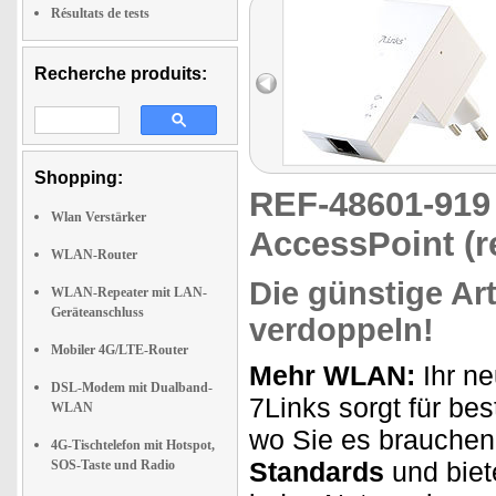
Résultats de tests
Recherche produits:
Shopping:
REF-48601-91
Wlan Verstärker
AccessPoint (r
WLAN-Router
Die günstige Ar
WLAN-Repeater mit LAN-
Geräteanschluss
verdoppeln!
Mobiler 4G/LTE-Router
Mehr WLAN:
Ihr ne
DSL-Modem mit Dualband-
7Links sorgt für b
WLAN
wo Sie es brauchen.
4G-Tischtelefon mit Hotspot,
Standards
und biet
SOS-Taste und Radio