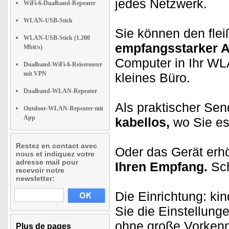
jedes Netzwerk.
WiFi-6-Dualband-Repeater
WLAN-USB-Stick
Sie können den flei
WLAN-USB-Stick (1.200
empfangsstarker 
Mbit/s)
Computer in Ihr WLA
Dualband-WiFi-6-Reiserouter
mit VPN
kleines Büro.
Dualband-WLAN-Repeater
Als praktischer Se
Outdoor-WLAN-Repeater mit
App
kabellos,
wo Sie es
Restez en contact avec
Oder das Gerät erh
nous et indiquez votre
adresse mail pour
Ihren Empfang.
Sch
recevoir notre
newsletter:
Die Einrichtung: ki
Sie die Einstellunge
ohne große Vorkenn
Plus de pages