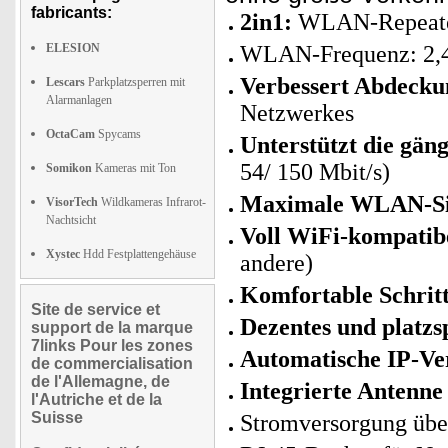
fabricants:
2in1:
WLAN-Repeater
ELESION
WLAN-Frequenz: 2,
Verbessert Abdecku
Lescars
Parkplatzsperren mit
Alarmanlagen
Netzwerkes
OctaCam
Spycams
Unterstützt die gä
54/ 150 Mbit/s)
Somikon
Kameras mit Ton
Maximale WLAN-Sic
VisorTech
Wildkameras Infrarot-
Nachtsicht
Voll WiFi-kompatib
Xystec
Hdd Festplattengehäuse
andere)
Komfortable Schritt
Site de service et
Dezentes und platz
support de la marque
7links Pour les zones
Automatische IP-V
de commercialisation
de l'Allemagne, de
Integrierte Antenne
l'Autriche et de la
Suisse
Stromversorgung übe