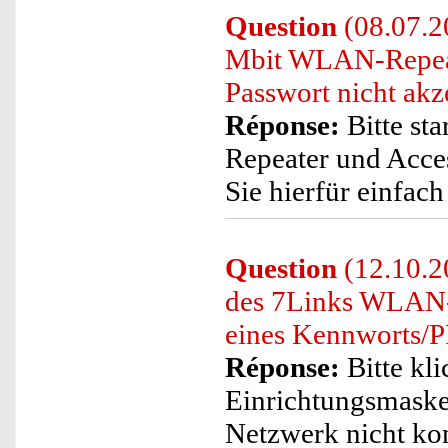
Question
(08.07.20
Mbit WLAN-Repeate
Passwort nicht akz
Réponse:
Bitte st
Repeater und Acces
Sie hierfür einfach
Question
(12.10.20
des 7Links WLAN-R
eines Kennworts/P
Réponse:
Bitte kli
Einrichtungsmaske
Netzwerk nicht kon