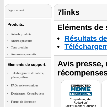
7links
Page d'accueil
Produits:
Eléments de s
Actuels produits
Résultats de
Anciens produits
Téléchargeme
Tous produits
Accessoires produits
Avis presse, 
Eléments de support:
récompenses
Téléchargement de notices,
pilotes, vidéos
FAQ service technique
Expériences, Contributions
"Empfehlung der
Forum de discussion
Redaktion"
Fazit: "Smarter Haushalt,