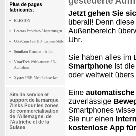
gesteuerte Auf
Plus de pages
fabricants:
Jetzt gehen Sie sic
überall! Denn dies
ELESION
Außenbereich überw
Lescars
Parkplatz-Absperrungen
Uhr.
OctaCam
Full-HD-Kamera-Stifte
Somikon
Kameras mit Ton
Sie haben alles im 
VisorTech
Wildkameras SD-
Smartphone
ist di
Aufnahme
oder weltweit übers 
Xystec
USB-Mehrfachstecker
Eine
automatische 
Site de service et
zuverlässige
Beweg
support de la marque
7links Pour les zones
Smartphones wissen
de commercialisation
de l'Allemagne, de
Sie nur einen
Inter
l'Autriche et de la
kostenlose App fü
Suisse