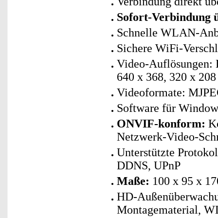
Verbindung direkt 
Sofort-Verbindung
Schnelle WLAN-Anbin
Sichere WiFi-Versc
Video-Auflösungen: H
640 x 368, 320 x 208
Videoformate: MJPE
Software für Window
ONVIF-konform:
Ko
Netzwerk-Video-Schni
Unterstützte Protok
DDNS, UPnP
Maße:
100 x 95 x 1
HD-Außenüberwachun
Montagematerial, WL