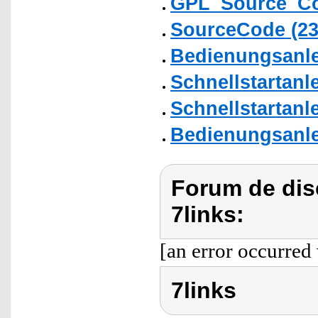
GPL_Source_C
SourceCode (2
Bedienungsanlei
Schnellstartanl
Schnellstartanl
Bedienungsanlei
Forum de dis
7links:
[an error occurred 
7links