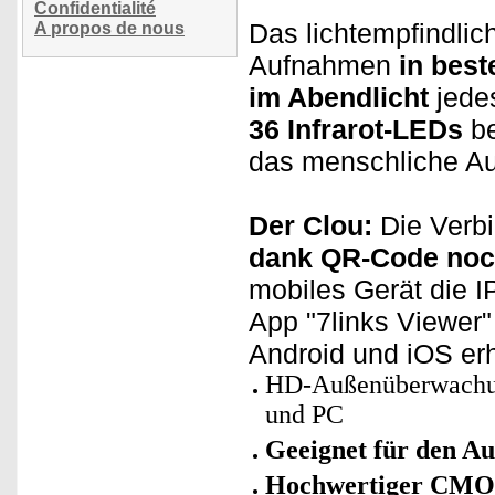
Confidentialité
Das lichtempfindlic
A propos de nous
Aufnahmen
in best
im Abendlicht
jede
36 Infrarot-LEDs
be
das menschliche Au
Der Clou:
Die Verbi
dank QR-Code noch
mobiles Gerät die 
App "7links Viewer"
Android und iOS erh
HD-Außenüberwachun
und PC
Geeignet für den A
Hochwertiger CMO