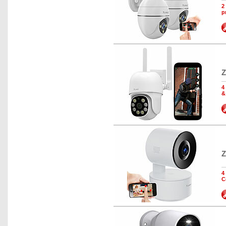
2
p
Z
4
&
Z
4
C