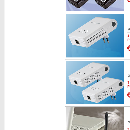
P
1
p
P
3
p
P
3