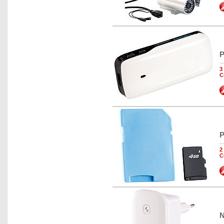
P
3
C
P
2
C
N