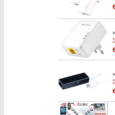
P
3
C
P
4
C