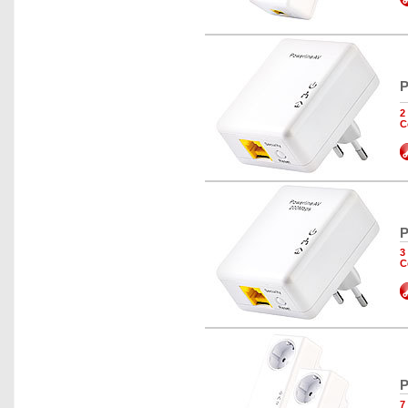
P
2
C
P
3
C
P
7