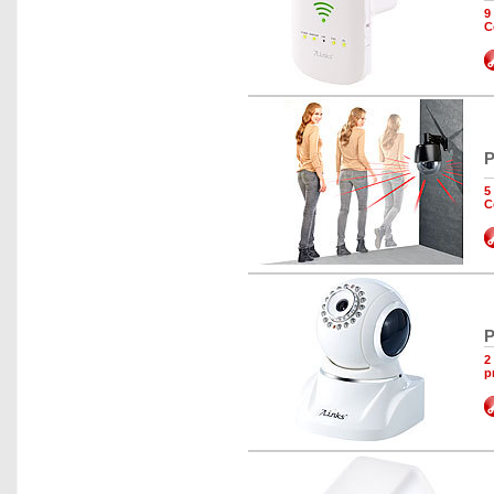
9
C
P
5
C
P
2
p