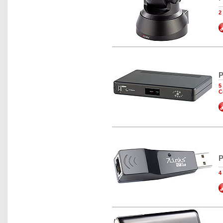
2
P
5
C
P
4