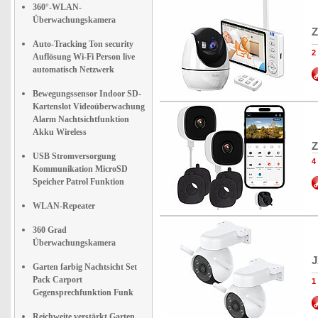
360°-WLAN-
Überwachungskamera
Z
Auto-Tracking Ton security
2
Auflösung Wi-Fi Person live
automatisch Netzwerk
Bewegungssensor Indoor SD-
Kartenslot Videoüberwachung
Alarm Nachtsichtfunktion
Akku Wireless
Z
USB Stromversorgung
4
Kommunikation MicroSD
Speicher Patrol Funktion
WLAN-Repeater
360 Grad
Überwachungskamera
J
Garten farbig Nachtsicht Set
Pack Carport
1
Gegensprechfunktion Funk
Reichweite verstärkt Garten