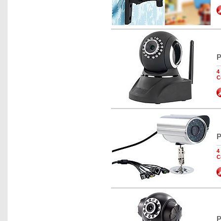
P
4
C
P
4
C
P