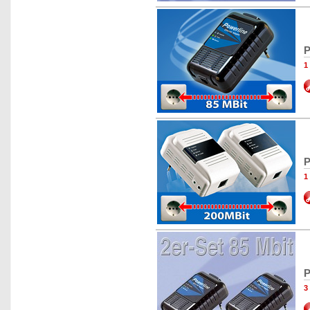
P
1
P
1
P
3