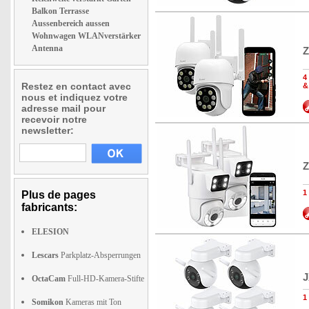
Balkon Terrasse
Aussenbereich aussen
Wohnwagen WLANverstärker
Antenna
Z
4
Restez en contact avec
&
nous et indiquez votre
adresse mail pour
recevoir notre
newsletter:
Z
1
Plus de pages
fabricants:
ELESION
Lescars
Parkplatz-Absperrungen
J
OctaCam
Full-HD-Kamera-Stifte
1
Somikon
Kameras mit Ton