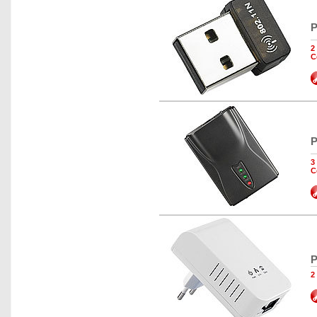
P
2
C
P
3
C
P
2