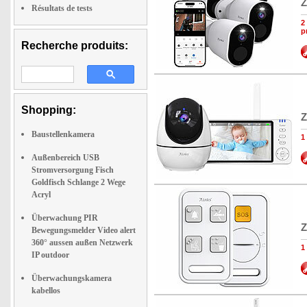
Z
Résultats de tests
2
p
Recherche produits:
Shopping:
Z
Baustellenkamera
1
Außenbereich USB
Stromversorgung Fisch
Goldfisch Schlange 2 Wege
Acryl
Überwachung PIR
Z
Bewegungsmelder Video alert
360° aussen außen Netzwerk
1
IP outdoor
Überwachungskamera
kabellos