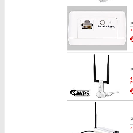
P
1
P
4
p
P
2