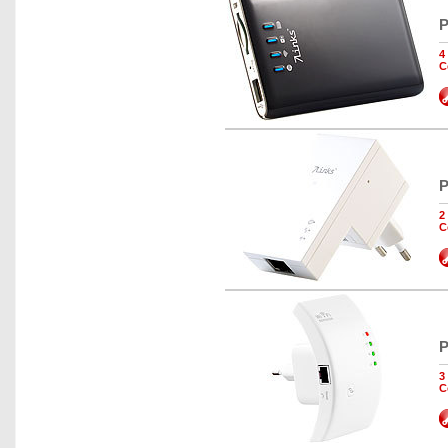
P
4
C
P
2
C
P
3
C