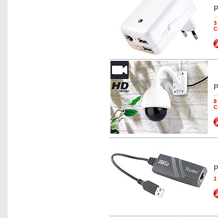
P
3
C
P
8
C
P
1