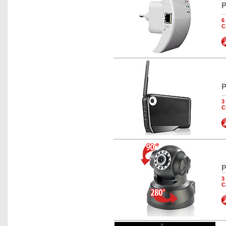
P
6
C
P
3
C
P
3
C