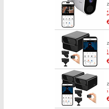
Z
4
p
Z
1
&
Z
1