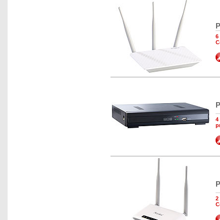
P
6
C
P
4
p
P
2
C