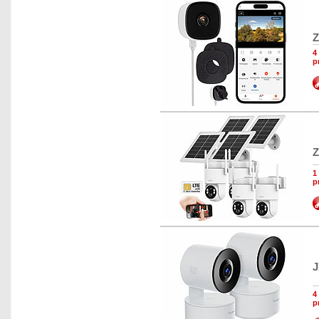
Z
4
p
Z
1
p
J
4
p