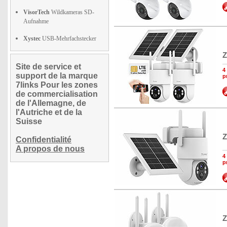
VisorTech
Wildkameras SD-
Aufnahme
Xystec
USB-Mehrfachstecker
Z
Site de service et
4
support de la marque
p
7links Pour les zones
de commercialisation
de l'Allemagne, de
l'Autriche et de la
Suisse
Z
Confidentialité
A propos de nous
4
p
Z