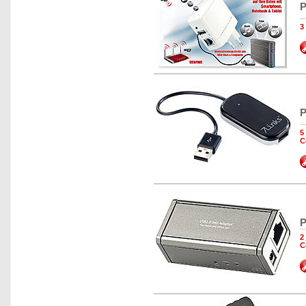
P
3
P
5
C
P
2
C