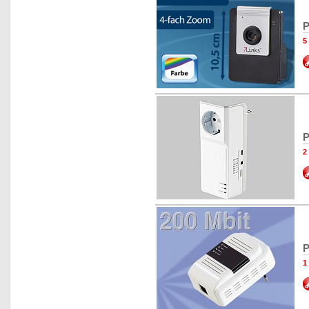
P
5
P
2
P
1