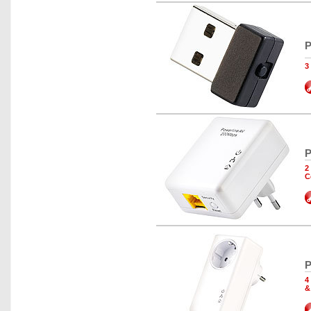
P
3
P
2
C
P
4
&