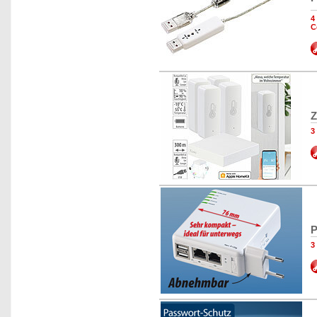
4
C
Z
3
P
3