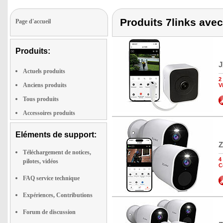
Produits 7links avec
Page d'accueil
Produits:
J
Actuels produits
2
Anciens produits
V
Tous produits
Accessoires produits
Eléments de support:
Z
Téléchargement de notices,
4
pilotes, vidéos
C
FAQ service technique
Expériences, Contributions
Forum de discussion