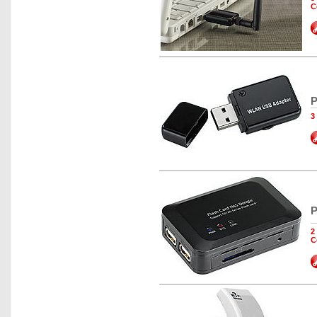
C
P
3
P
2
C