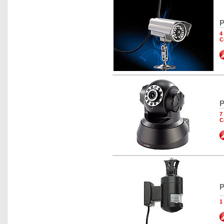
P
4
C
P
7
C
P
1