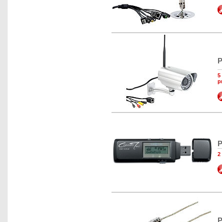
P
5
p
P
2
P