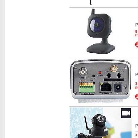
P
8
C
P
3
p
P
3