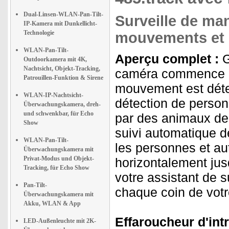
Dual-Linsen-WLAN-Pan-Tilt-
Surveille de ma
IP-Kamera mit Dunkellicht-
Technologie
mouvements et p
WLAN-Pan-Tilt-
Aperçu complet :
G
Outdoorkamera mit 4K,
Nachtsicht, Objekt-Tracking,
caméra commence au
Patrouillen-Funktion & Sirene
mouvement est déte
WLAN-IP-Nachtsicht-
détection de person
Überwachungskamera, dreh-
und schwenkbar, für Echo
par des animaux de
Show
suivi automatique 
WLAN-Pan-Tilt-
les personnes et aut
Überwachungskamera mit
Privat-Modus und Objekt-
horizontalement jusq
Tracking, für Echo Show
votre assistant de s
Pan-Tilt-
chaque coin de votr
Überwachungskamera mit
Akku, WLAN & App
Effaroucheur d'intr
LED-Außenleuchte mit 2K-