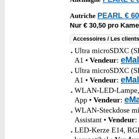
PEARL € 60
Autriche
Nur € 30,50 pro Kame
Accessoires / Les client
Ultra microSDXC (
eMal
A1 •
Vendeur
:
Ultra microSDXC (
eMal
A1 •
Vendeur
:
WLAN-LED-Lampe, E2
eMa
App •
Vendeur
:
WLAN-Steckdose mit 
Assistant •
Vendeur
:
LED-Kerze E14, RGB-