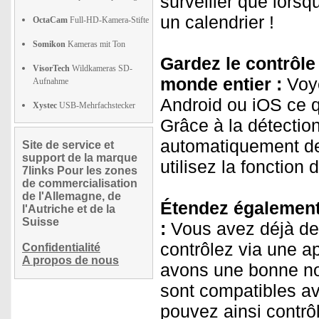
surveiller que lorsq
un calendrier !
OctaCam
Full-HD-Kamera-Stifte
Somikon
Kameras mit Ton
Gardez le contrôle 
VisorTech
Wildkameras SD-
monde entier :
Voye
Aufnahme
Android ou iOS ce q
Xystec
USB-Mehrfachstecker
Grâce à la détecti
automatiquement de 
Site de service et
support de la marque
utilisez la fonction
7links Pour les zones
de commercialisation
de l'Allemagne, de
Étendez également 
l'Autriche et de la
Suisse
:
Vous avez déjà de
contrôlez via une a
Confidentialité
A propos de nous
avons une bonne no
sont compatibles av
pouvez ainsi contrô