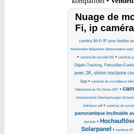
kompatibel •
Vendeu
Nuage de mot
Fi, ip camér
caméra Wi-Fi IP pour fenêtre av
Reichweiten Babyfones Babymonitore wein
•
•
caméra de sécurité HD
caméras p
Objekt-Tracking, Patrouillen-Funkt
avec 2K, vision nocturne c
•
App
caméras de surveillance intér
cam
•
Videokameras Ptz Dome 355°
Innenbereiche Überwachungen Schwen
•
intérieure wifi
caméras de survei
panoramique inclinable a
Hochauflös
•
domicile
Solarpanel
•
caméras IP