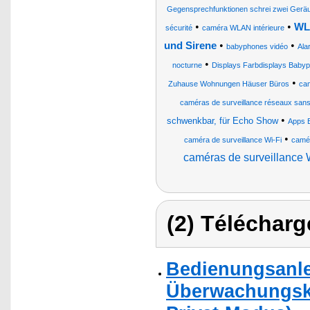
Gegensprechfunktionen schrei zwei Ger
•
•
WLA
sécurité
caméra WLAN intérieure
•
•
und Sirene
babyphones vidéo
Ala
•
nocturne
Displays Farbdisplays Baby
•
Zuhause Wohnungen Häuser Büros
cam
caméras de surveillance réseaux sans fi
•
schwenkbar, für Echo Show
Apps 
•
caméra de surveillance Wi-Fi
camér
caméras de surveillance WL
(2) Télécharg
Bedienungsanle
Überwachungskam