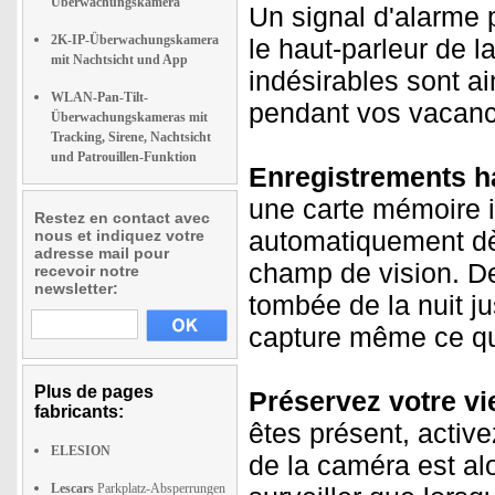
Überwachungskamera
Un signal d'alarme p
2K-IP-Überwachungskamera
le haut-parleur de 
mit Nachtsicht und App
indésirables sont ai
WLAN-Pan-Tilt-
pendant vos vacanc
Überwachungskameras mit
Tracking, Sirene, Nachtsicht
und Patrouillen-Funktion
Enregistrements ha
une carte mémoire i
Restez en contact avec
automatiquement dè
nous et indiquez votre
adresse mail pour
champ de vision. De
recevoir notre
newsletter:
tombée de la nuit ju
capture même ce qui
Plus de pages
Préservez votre vi
fabricants:
êtes présent, active
ELESION
de la caméra est a
Lescars
Parkplatz-Absperrungen