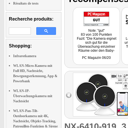
Résultats de tests
Recherche produits:
Note: "gut"
83 von 100 Punkten
Fazit: "Die Kamera eignet
L
sich gut für die
u
Shopping:
Überwachung einzelner
T
Räume oder den Baby-
Schlaft bei Abwesenheit
P
Infrarotkamera
PC Magazin 06/20
über Push-Nachricht auf
das Handy und HD-Video-
WLAN-Micro-Kamera mit
Clips auf eine
Speicherkarte."
Full HD, Nachtsicht,
Bewegungserkennung, App &
Powerbank
WLAN-IP-
Überwachungskamera mit
Nachtsicht
WLAN-Pan-Tilt-
Outdoorkamera mit 4K,
Nachtsicht, Objekt-Tracking,
NX-6410-919
3
Patrouillen-Funktion & Sirene