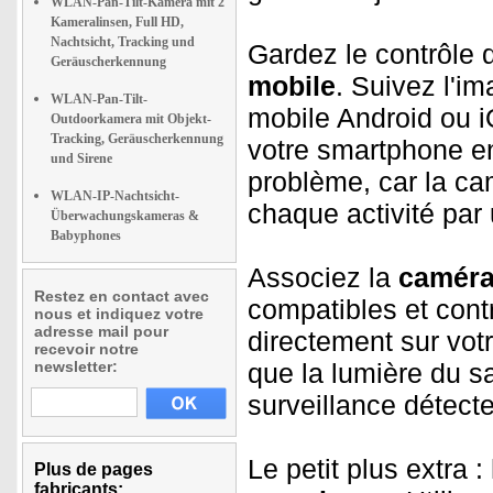
WLAN-Pan-Tilt-Kamera mit 2
Kameralinsen, Full HD,
Nachtsicht, Tracking und
Gardez le contrôle 
Geräuscherkennung
mobile
. Suivez l'im
WLAN-Pan-Tilt-
mobile Android ou i
Outdoorkamera mit Objekt-
Tracking, Geräuscherkennung
votre smartphone e
und Sirene
problème, car la c
WLAN-IP-Nachtsicht-
chaque activité par
Überwachungskameras &
Babyphones
Associez la
caméra
Restez en contact avec
compatibles et contr
nous et indiquez votre
adresse mail pour
directement sur vot
recevoir notre
newsletter:
que la lumière du s
surveillance détec
Le petit plus extra :
Plus de pages
fabricants: