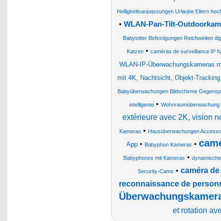
Helligkeitsanpassungen Urlaube Eltern ho
•
WLAN-Pan-Tilt-Outdoorkame
Babysitter Befestigungen Reichweiten di
•
Katzen
caméras de surveillance IP fu
WLAN-IP-Überwachungskameras mi
mit 4K, Nachtsicht, Objekt-Tracking,
Babyüberwachungen Bildschirme Gegenspr
•
intelligente
Wohnraumüberwachung M
extérieure avec 2K, vision
•
Kameras
Hausüberwachungen Accessoi
camé
•
•
App
Babyphon Kameras
•
Babyphones mit Kameras
dynamische
•
caméra de 
Security-Cams
reconnaissance de person
Überwachungskameras
et rotation av