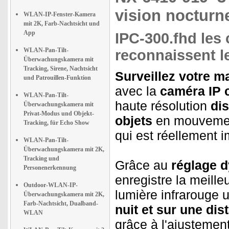
vision nocturn
WLAN-IP-Fenster-Kamera
mit 2K, Farb-Nachtsicht und
App
IPC-300.fhd les 
WLAN-Pan-Tilt-
reconnaissent l
Überwachungskamera mit
Tracking, Sirene, Nachtsicht
Surveillez votre m
und Patrouillen-Funktion
avec la
caméra IP 
WLAN-Pan-Tilt-
haute résolution
dis
Überwachungskamera mit
Privat-Modus und Objekt-
objets
en mouvement
Tracking, für Echo Show
qui est réellement i
WLAN-Pan-Tilt-
Überwachungskamera mit 2K,
Tracking und
Grâce au
réglage d
Personenerkennung
enregistre la meill
Outdoor-WLAN-IP-
lumière infrarouge 
Überwachungskamera mit 2K,
Farb-Nachtsicht, Dualband-
nuit et sur une di
WLAN
grâce à l'ajusteme