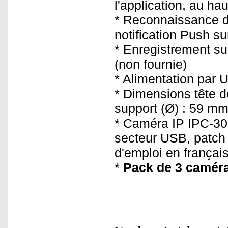
l'application, au h
* Reconnaissance d
notification Push su
* Enregistrement s
(non fournie)
* Alimentation par 
* Dimensions tête d
support (Ø) : 59 mm
* Caméra IP IPC-300
secteur USB, patch a
d'emploi en françai
*
Pack de 3 camér