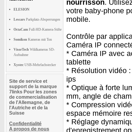
nourrisson
. Utili
votre baby-phone po
ELESION
mobile.
Lescars
Parkplatz-Absperrungen
OctaCam
Full-HD-Kamera-Stifte
Contrôle par appli
Somikon
Kameras mit Ton
Caméra IP connecté
VisorTech
Wildkameras SD-
* Caméra IP avec ac
Aufnahme
tablette
Xystec
USB-Mehrfachstecker
* Résolution vidéo 
ips
Site de service et
* Optique à forte lu
support de la marque
7links Pour les zones
mm, angle de cham
de commercialisation
de l'Allemagne, de
* Compression vidéo
l'Autriche et de la
espace mémoire res
Suisse
* Réglage dynamique
Confidentialité
d'enregistrement op
A propos de nous