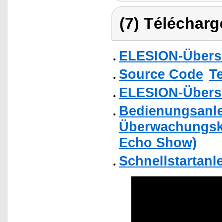
(7) Télécharg
ELESION-Übers
Source Code
T
ELESION-Übers
Bedienungsanlei
Überwachungska
Echo Show)
Schnellstartanl