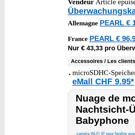
Vendeur
Article epuis
Überwachungsk
PEARL € 1
Allemagne
PEARL € 96,9
France
Nur € 43,33 pro Übe
Accessoires / Les client
microSDHC-Speicherk
eMall CHF 9.95*
Nuage de mo
Nachtsicht-
Babyphone
caméra Wi-Fi IP pour fenêtre avec