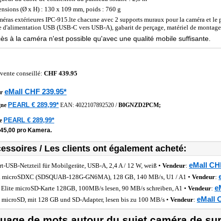
nsions (Ø x H) : 130 x 109 mm, poids : 760 g
méras extérieures IPC-915.lte chacune avec 2 supports muraux pour la caméra et le 
e d'alimentation USB (USB-C vers USB-A), gabarit de perçage, matériel de montag
ès à la caméra n'est possible qu'avec une qualité mobile suffisante.
 vente conseillé:
CHF 439.95
eMall CHF 239.95*
r
PEARL € 289,99*
gne
EAN:
4022107892520
/
B0GNZD2PCM;
PEARL € 289,99*
he
145,00 pro Kamera.
essoires / Les clients ont également acheté:
eMall CH
rt-USB-Netzteil für Mobilgeräte, USB-A, 2,4 A / 12 W, weiß •
Vendeur
:
a microSDXC (SDSQUAB-128G-GN6MA), 128 GB, 140 MB/s, U1 / A1 •
Vendeur
:
e
Elite microSD-Karte 128GB, 100MB/s lesen, 90 MB/s schreiben, A1 •
Vendeur
:
eMall 
e microSD, mit 128 GB und SD-Adapter, lesen bis zu 100 MB/s •
Vendeur
:
uage de mots autour du sujet caméra de sur