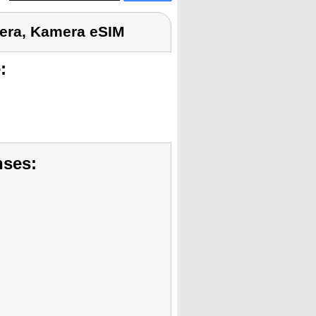
era, Kamera eSIM
:
nses: