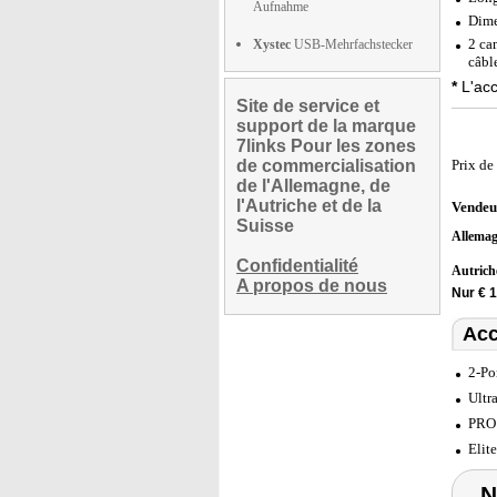
Aufnahme
Dime
2 ca
Xystec
USB-Mehrfachstecker
câbl
*
L'acc
Site de service et
support de la marque
7links Pour les zones
de commercialisation
Prix de
de l'Allemagne, de
l'Autriche et de la
Vendeu
Suisse
Allema
Confidentialité
Autric
A propos de nous
Nur € 
Acc
2-Po
Ultr
PRO 
Elit
N