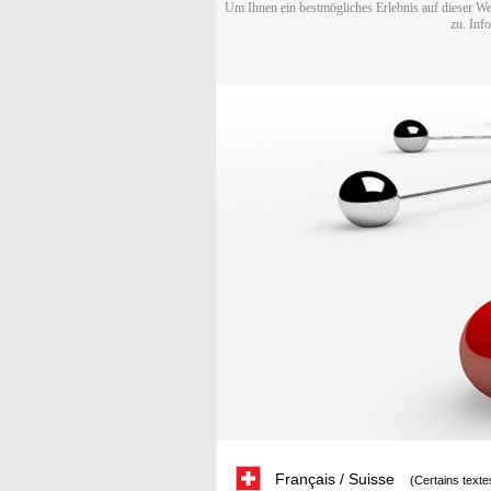
Um Ihnen ein bestmögliches Erlebnis auf dieser We
zu. Inf
Français / Suisse
(Certains texte