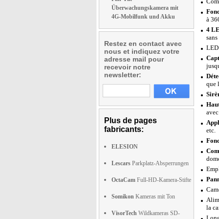
Comp
Überwachungskamera mit
Fonc
4G-Mobilfunk und Akku
à 36
4 LE
sans
Restez en contact avec
LED 
nous et indiquez votre
Capt
adresse mail pour
jusq
recevoir notre
newsletter:
Déte
que 
Sirè
Haut
avec
Plus de pages
Appl
fabricants:
etc.
Fonc
ELESION
Comp
domo
Lescars
Parkplatz-Absperrungen
Empl
Pann
OctaCam
Full-HD-Kamera-Stifte
Camé
Somikon
Kameras mit Ton
Alim
la c
VisorTech
Wildkameras SD-
Long