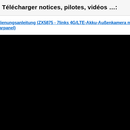
) Télécharger notices, pilotes, vidéos …:
ienungsanleitung (ZX5875 - 7links 4G/LTE-Akku-Außenkamera mit
arpanel)