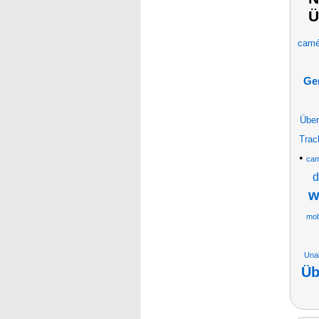
Ü
camér
Ge
Über
Trac
•
cam
d
w
mob
Unab
Üb