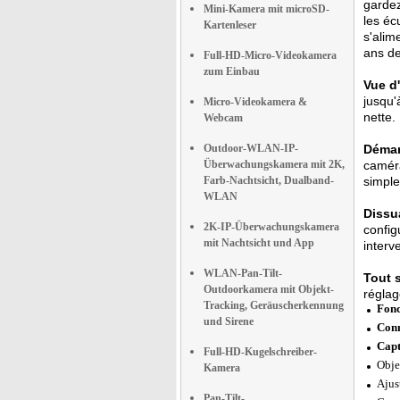
gardez
Mini-Kamera mit microSD-
les éc
Kartenleser
s'alim
ans de
Full-HD-Micro-Videokamera
zum Einbau
Vue d
jusqu'
Micro-Videokamera &
nette.
Webcam
Outdoor-WLAN-IP-
Démar
Überwachungskamera mit 2K,
caméra
Farb-Nachtsicht, Dualband-
simple
WLAN
Dissu
2K-IP-Überwachungskamera
config
mit Nachtsicht und App
interv
WLAN-Pan-Tilt-
Tout 
Outdoorkamera mit Objekt-
réglag
Tracking, Geräuscherkennung
Fonc
und Sirene
Conn
Capt
Full-HD-Kugelschreiber-
Obje
Kamera
Ajus
Pan-Tilt-