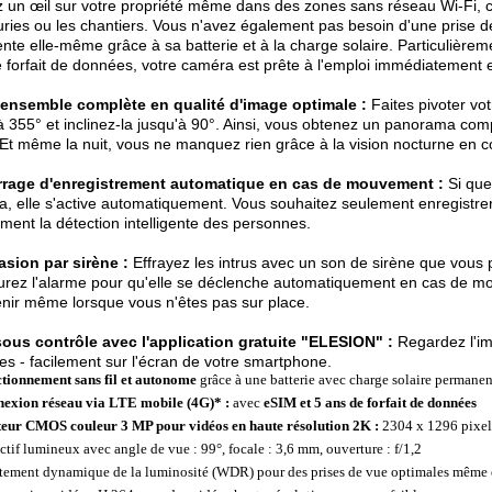
 un œil sur votre propriété même dans des zones sans réseau Wi-Fi,
uries ou les chantiers. Vous n'avez également pas besoin d'une prise d
ente elle-même grâce à sa batterie et à la charge solaire. Particulièrem
 forfait de données, votre caméra est prête à l'emploi immédiatement e
'ensemble complète en qualité d'image optimale :
Faites pivoter vot
à 355° et inclinez-la jusqu'à 90°. Ainsi, vous obtenez un panorama comp
 Et même la nuit, vous ne manquez rien grâce à la vision nocturne en c
rage d'enregistrement automatique en cas de mouvement :
Si que
, elle s'active automatiquement. Vous souhaitez seulement enregistre
ment la détection intelligente des personnes.
asion par sirène :
Effrayez les intrus avec un son de sirène que vous p
urez l'alarme pour qu'elle se déclenche automatiquement en cas de m
enir même lorsque vous n'êtes pas sur place.
sous contrôle avec l'application gratuite "ELESION" :
Regardez l'ima
es - facilement sur l'écran de votre smartphone.
tionnement sans fil et autonome
grâce à une batterie avec charge solaire permane
exion réseau via LTE mobile (4G)* :
avec
eSIM et 5 ans de forfait de données
eur CMOS couleur 3 MP pour
vidéos en haute résolution 2K :
2304 x 1296 pixel
ctif lumineux avec angle de vue : 99°, focale : 3,6 mm, ouverture : f/1,2
tement dynamique de la luminosité (WDR) pour des prises de vue optimales même 