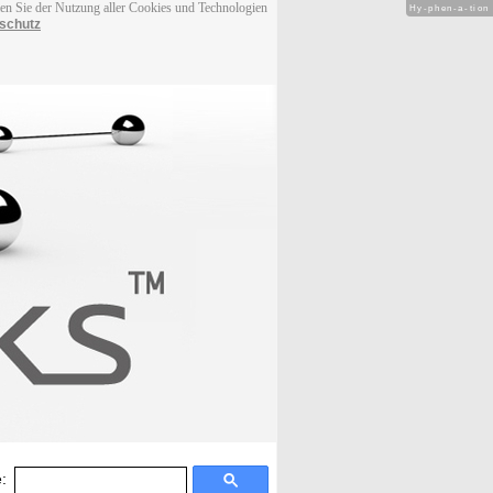
men Sie der Nutzung aller Cookies und Technologien
Hy-phen-a-tion
schutz
: