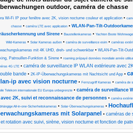
berwachungen outdoor, caméra de chasse
•
a Wi-Fi IP pour fenêtre avec 2K, vision nocturne couleur et application
camé
•
•
WLAN-Pan-Tilt-Outdoorkamera
chasse
caméra LTE avec application
•
•
räuscherkennung und Sirene
Baustellenkameras
Yachten Boote Wohnwage
•
•
•
Wild-Kameras
Solar Kameras außen
caméra de surveillance esim
caméras extér
•
wachungskameras mit 4K UHD, dreh- und schwenkbar
WLAN-Pan-Tilt-Outdo
•
king, Patrouillen-Funktion & Sirene
roaming prépayé données mondiale année utilisa
•
caméra de surveillance IP WLAN extérieure avec 2K
éras 4G LTE
ca
ouble bande
•
•
2K-IP-Überwachungskameras mit Nachtsicht und App
lan-ip avec vision nocturne
•
•
Fernzugriff Kameras
caméra de su
•
caméra de surveillance 
ile Telekom internationale EU Europa unbegrenzte
avec 2K, suivi et reconnaissance de personnes
•
caméra extérieu
Hochauf
•
•
hängige All-in-one-Sicherheitskameras
Solar-Überwachungskameras
erwachungskameras mit Solarpanel
•
caméras de s
et rotation avec suivi, sirène, vision nocturne et fonction de patr