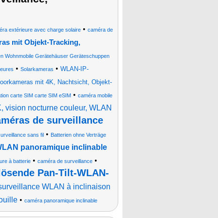
•
ra extérieure avec charge solaire
caméra de
s mit Objekt-Tracking,
n Wohnmobile Gerätehäuser Geräteschuppen
•
•
WLAN-IP-
ieures
Solarkameras
orkameras mit 4K, Nachtsicht, Objekt-
•
tion carte SIM carte SIM eSIM
caméra mobile
, vision nocturne couleur, WLAN
méras de surveillance
•
rveillance sans fil
Batterien ohne Verträge
WLAN panoramique inclinable
•
•
re à batterie
caméra de surveillance
lösende Pan-Tilt-WLAN-
urveillance WLAN à inclinaison
ouille
•
caméra panoramique inclinable