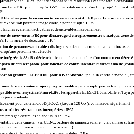
ression vidéo : H.264 pour des vidéos haute résolution avec une faible consomma
tion Pan-Tilt :
pivote jusqu'à 355° horizontalement et s'incline jusqu'à 90° verti
0°
D blanches pour la vision nocturne en couleur et 4 LED pour la vision nocturne 
 surexposition pour une image claire) : portée jusqu'à 10 m
blanches également activables et désactivables manuellement
eur de mouvement PIR pour démarrage d'enregistrement automatique,
zone déf
u'à 10 m, angle de détection : 110°
ction de personnes activable :
distingue sur demande entre humains, animaux et aut
lorsqu'une personne est détectée
ne intégrée de 88 dB :
déclenchable manuellement et lors d'un mouvement détecté (
-parleur et microphone pour fonction de communication bidirectionnelle
(commu
 son
ication gratuite "ELESION" pour iOS et Android :
pour un contrôle mondial, affi
tions de scènes automatiques programmables,
par exemple pour activer plusieur
atible avec le système Smart-Life :
les appareils ELESION, Smart-Life et Tuya p
tique si souhaité
acement pour carte microSD(HC/XC) jusqu'à 128 Go (à commander séparément)
eau solaire résistant aux intempéries : IP65
ra protégée contre les éclaboussures : IP64
entation de la caméra : via USB-C, batterie du panneau solaire : via panneau solair
améra (alimentation à commander séparément)
ueur du câble de connexion du panneau solaire : 2,8 m