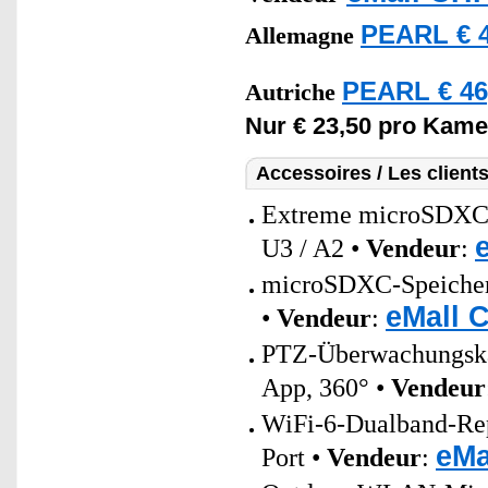
PEARL € 4
Allemagne
PEARL € 46
Autriche
Nur € 23,50 pro Kame
Accessoires / Les client
Extreme microSDXC
U3 / A2 •
Vendeur
:
microSDXC-Speicherk
eMall 
•
Vendeur
:
PTZ-Überwachungsk
App, 360° •
Vendeur
WiFi-6-Dualband-Re
eMa
Port •
Vendeur
: