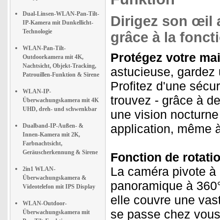
Dual-Linsen-WLAN-Pan-Tilt-
Dirigez son œil 
IP-Kamera mit Dunkellicht-
Technologie
grâce à la fonct
WLAN-Pan-Tilt-
Protégez votre mai
Outdoorkamera mit 4K,
Nachtsicht, Objekt-Tracking,
astucieuse, gardez 
Patrouillen-Funktion & Sirene
Profitez d'une sécu
WLAN-IP-
trouvez - grâce à de
Überwachungskamera mit 4K
UHD, dreh- und schwenkbar
une vision nocturne 
application, même à
Dualband-IP-Außen- &
Innen-Kamera mit 2K,
Farbnachtsicht,
Geräuscherkennung & Sirene
Fonction de rotati
La caméra pivote à 3
2in1 WLAN-
Überwachungskamera &
panoramique à 360°
Videotelefon mit IPS Display
elle couvre une vas
WLAN-Outdoor-
se passe chez vous
Überwachungskamera mit