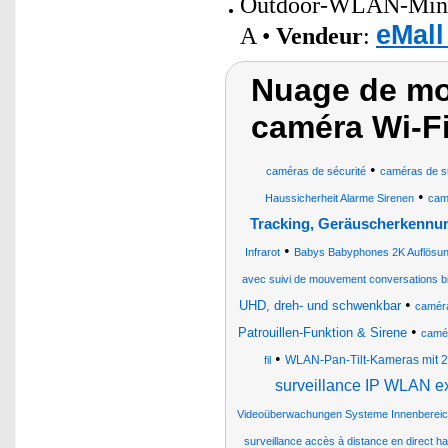
Outdoor-WLAN-Mini-S
eMall
A •
Vendeur
:
Nuage de mot
caméra Wi-Fi
•
caméras de sécurité
caméras de su
•
Haussicherheit Alarme Sirenen
camé
Tracking, Geräuscherkennu
•
Infrarot
Babys Babyphones 2K Auflösu
avec suivi de mouvement conversations bi
•
UHD, dreh- und schwenkbar
caméra
•
Patrouillen-Funktion & Sirene
camér
•
WLAN-Pan-Tilt-Kameras mit 2
fil
surveillance IP WLAN ex
Videoüberwachungen Systeme Innenberei
surveillance accès à distance en direct ha