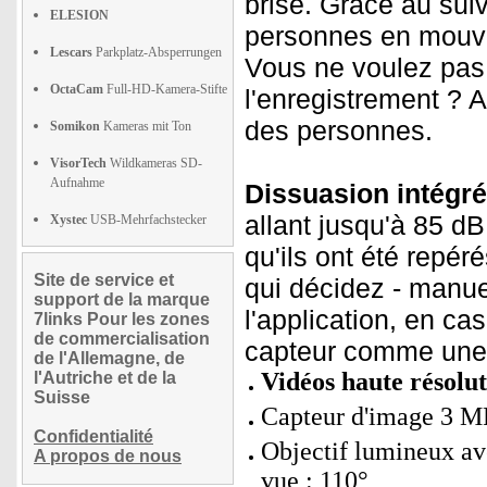
brisé. Grâce au suiv
ELESION
personnes en mouve
Lescars
Parkplatz-Absperrungen
Vous ne voulez pas 
OctaCam
Full-HD-Kamera-Stifte
l'enregistrement ? A
des personnes.
Somikon
Kameras mit Ton
VisorTech
Wildkameras SD-
Aufnahme
Dissuasion intégrée
allant jusqu'à 85 dB
Xystec
USB-Mehrfachstecker
qu'ils ont été repér
Site de service et
qui décidez - manue
support de la marque
l'application, en c
7links Pour les zones
de commercialisation
capteur comme une 
de l'Allemagne, de
Vidéos haute résolu
l'Autriche et de la
Suisse
Capteur d'image 3 M
Confidentialité
Objectif lumineux ave
A propos de nous
vue : 110°