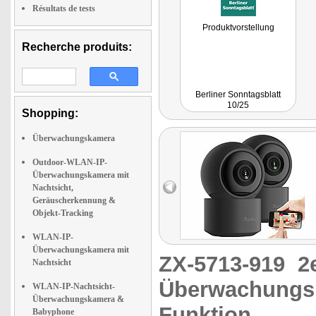
Résultats de tests
Produktvorstellung
Recherche produits:
Berliner Sonntagsblatt
10/25
Shopping:
Überwachungskamera
Outdoor-WLAN-IP-
Überwachungskamera mit
Nachtsicht,
Geräuscherkennung &
Objekt-Tracking
WLAN-IP-
Überwachungskamera mit
ZX-5713-919
2
Nachtsicht
Überwachungsk
WLAN-IP-Nachtsicht-
Überwachungskamera &
Funktion
Babyphone