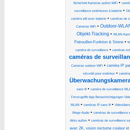
•
Sicherheit Kameras außen WiFi
camér
•
surveillance extérieures à batterie
Üb
•
caméra wifi avec batterie
caméras de su
•
Outdoor-WLAN
Cameras WiFi
Objekt-Tracking
•
WLAN-Kame
•
Patrouillen-Funktion & Sirene
W
•
caméra de surveillance
caméras ext
caméras de surveillan
•
caméra IP pan
Cameras outdoor WiFi
•
sécurité pour extérieur
caméras
Überwachungskameras
•
sans fil
caméra de surveillance WL
Fernzugriffe App-Benachrichtigungen 
•
•
WLAN
caméras IP sans fil
Videoüber
•
Wege-Audio
caméras de surveillance e
•
Akku außen
caméras de surveillance sans 
avec 2K, vision nocturne couleur et 