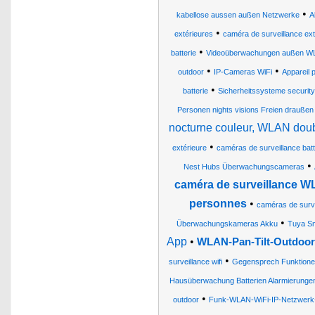
•
kabellose aussen außen Netzwerke
A
•
extérieures
caméra de surveillance ex
•
batterie
Videoüberwachungen außen W
•
•
outdoor
IP-Cameras WiFi
Appareil 
•
batterie
Sicherheitssysteme securit
Personen nights visions Freien draußen
nocturne couleur, WLAN dou
•
extérieure
caméras de surveillance batt
•
Nest Hubs Überwachungscameras
caméra de surveillance WL
personnes
•
caméras de survei
•
Überwachungskameras Akku
Tuya S
App
•
WLAN-Pan-Tilt-Outdoor
•
surveillance wifi
Gegensprech Funktione
Hausüberwachung Batterien Alarmierung
•
outdoor
Funk-WLAN-WiFi-IP-Netzwerk