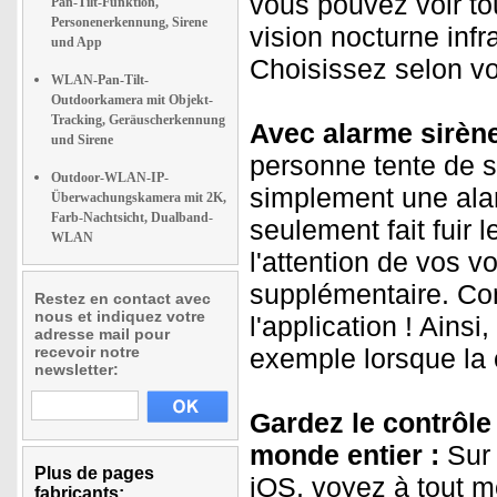
vous pouvez voir to
Pan-Tilt-Funktion,
Personenerkennung, Sirene
vision nocturne inf
und App
Choisissez selon v
WLAN-Pan-Tilt-
Outdoorkamera mit Objekt-
Tracking, Geräuscherkennung
Avec alarme sirène
und Sirene
personne tente de s
Outdoor-WLAN-IP-
simplement une alar
Überwachungskamera mit 2K,
Farb-Nachtsicht, Dualband-
seulement fait fuir 
WLAN
l'attention de vos vo
supplémentaire. Co
Restez en contact avec
nous et indiquez votre
l'application ! Ains
adresse mail pour
recevoir notre
exemple lorsque la
newsletter:
Gardez le contrôle 
monde entier :
Sur 
Plus de pages
iOS, voyez à tout m
fabricants: