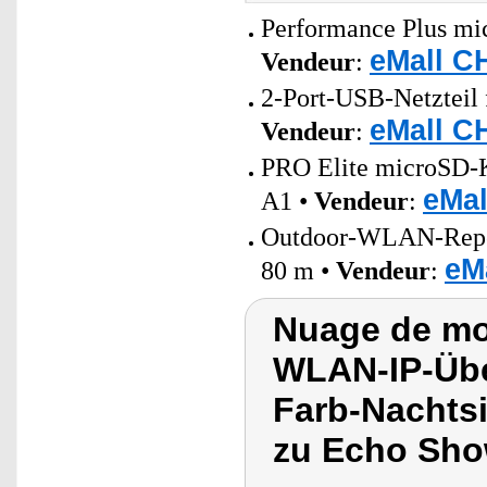
Performance Plus mi
eMall C
Vendeur
:
2-Port-USB-Netzteil 
eMall C
Vendeur
:
PRO Elite microSD-K
eMal
A1 •
Vendeur
:
Outdoor-WLAN-Repeat
eM
80 m •
Vendeur
:
Nuage de mo
WLAN-IP-Übe
Farb-Nachtsi
zu Echo Sh