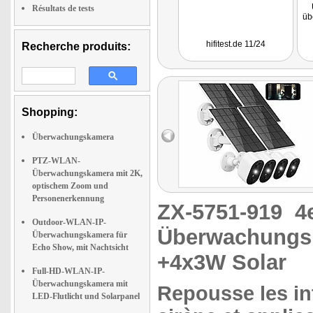
Résultats de tests
üb
Bi
hifitest.de 11/24
Recherche produits:
Shopping:
Si
Di
di
Überwachungskamera
w
S
PTZ-WLAN-
Überwachungskamera mit 2K,
Vo
optischem Zoom und
Personenerkennung
ZX-5751-919
4
Outdoor-WLAN-IP-
Überwachungsk
Überwachungskamera für
Echo Show, mit Nachtsicht
+4x3W Solar
Full-HD-WLAN-IP-
Überwachungskamera mit
Repousse les int
LED-Flutlicht und Solarpanel