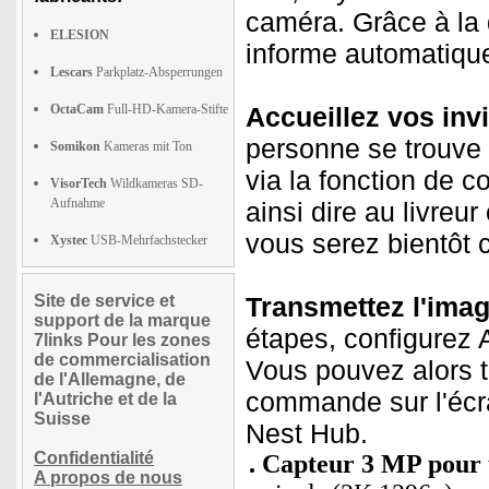
caméra. Grâce à la
ELESION
informe automatique
Lescars
Parkplatz-Absperrungen
OctaCam
Full-HD-Kamera-Stifte
Accueillez vos invi
personne se trouve 
Somikon
Kameras mit Ton
via la fonction de 
VisorTech
Wildkameras SD-
Aufnahme
ainsi dire au livreu
vous serez bientôt 
Xystec
USB-Mehrfachstecker
Site de service et
Transmettez l'ima
support de la marque
étapes, configurez 
7links Pour les zones
de commercialisation
Vous pouvez alors t
de l'Allemagne, de
commande sur l'éc
l'Autriche et de la
Suisse
Nest Hub.
Confidentialité
Capteur 3 MP pour u
A propos de nous