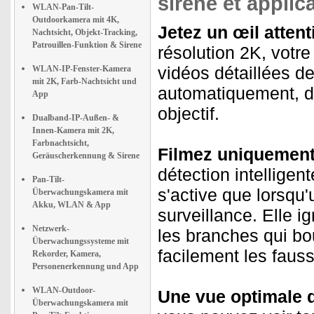
sirène et applic
WLAN-Pan-Tilt-
Outdoorkamera mit 4K,
Jetez un œil attenti
Nachtsicht, Objekt-Tracking,
Patrouillen-Funktion & Sirene
résolution 2K, votr
vidéos détaillées d
WLAN-IP-Fenster-Kamera
mit 2K, Farb-Nachtsicht und
automatiquement, d
App
objectif.
Dualband-IP-Außen- &
Innen-Kamera mit 2K,
Farbnachtsicht,
Filmez uniquement
Geräuscherkennung & Sirene
détection intellige
Pan-Tilt-
s'active que lorsqu
Überwachungskamera mit
Akku, WLAN & App
surveillance. Elle i
Netzwerk-
les branches qui bo
Überwachungssysteme mit
facilement les fauss
Rekorder, Kamera,
Personenerkennung und App
WLAN-Outdoor-
Une vue optimale d
Überwachungskamera mit