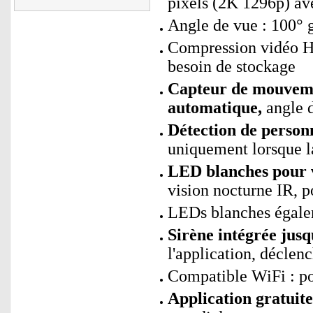
pixels (2K 1296p) av
Angle de vue : 100° 
Compression vidéo H.
besoin de stockage
Capteur de mouveme
automatique,
angle d
Détection de personn
uniquement lorsque 
LED blanches pour v
vision nocturne IR, p
LEDs blanches égale
Sirène intégrée jusq
l'application, décle
Compatible WiFi : p
Application gratui