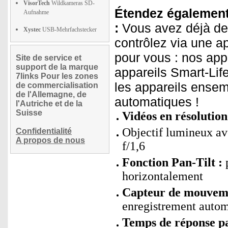
VisorTech
Wildkameras SD-
Étendez également 
Aufnahme
:
Vous avez déjà de
Xystec
USB-Mehrfachstecker
contrôlez via une a
pour vous : nos ap
Site de service et
support de la marque
appareils Smart-Lif
7links Pour les zones
les appareils ensem
de commercialisation
de l'Allemagne, de
automatiques !
l'Autriche et de la
Suisse
Vidéos en résolution
Objectif lumineux ave
Confidentialité
A propos de nous
f/1,6
Fonction Pan-Tilt :
p
horizontalement
Capteur de mouveme
enregistrement autom
Temps de réponse pa