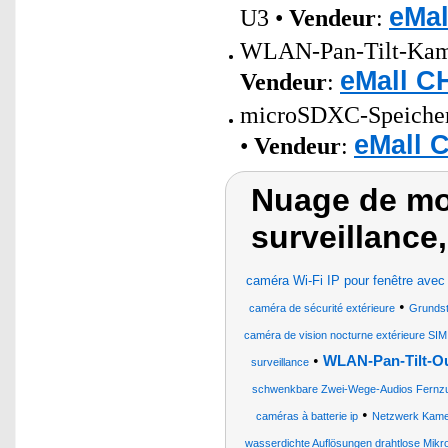
eMal
U3 •
Vendeur
:
WLAN-Pan-Tilt-Kamer
eMall C
Vendeur
:
microSDXC-Speicherk
eMall 
•
Vendeur
:
Nuage de mo
surveillance
caméra Wi-Fi IP pour fenêtre avec 
•
caméra de sécurité extérieure
Grundst
caméra de vision nocturne extérieure SIM
•
WLAN-Pan-Tilt-Ou
surveillance
schwenkbare Zwei-Wege-Audios Fernzugr
•
caméras à batterie ip
Netzwerk Kame
wasserdichte Auflösungen drahtlose Mikr