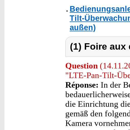
Bedienungsanlei
Tilt-Überwachu
außen)
(1) Foire aux
Question
(14.11.2
"LTE-Pan-Tilt-Üb
Réponse:
In der B
bedauerlicherweis
die Einrichtung di
gemäß den folgend
Kamera vornehmen 