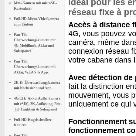
Idéal pour les 
Mini-Kamera mit microSD-
Kartenleser
réseau fixe à pr
Full-HD-Micro-Videokamera
Accès à distance fl
zum Einbau
4G, vous pouvez voir
Pan-Tilt-
Überwachungskamera mit
caméra, même dans 
4G-Mobilfunk, Akku und
connexion réseau fi
Solarpanel
votre cabane dans l
Pan-Tilt-
Überwachungskamera mit
Akku, WLAN & App
Avec détection de
2K-IP-Überwachungskamera
fait la distinction e
mit Nachtsicht und App
mouvement, vous pe
4G/LTE-Akku-Außenkamera
uniquement ce qui v
mit eSIM, 2K-Auflösung, Pan-
Tilt-Funktion & Solarpanel
Fonctionnement sur
Full-HD-Kugelschreiber-
Kamera
fonctionnement con
Pan-Tilt-