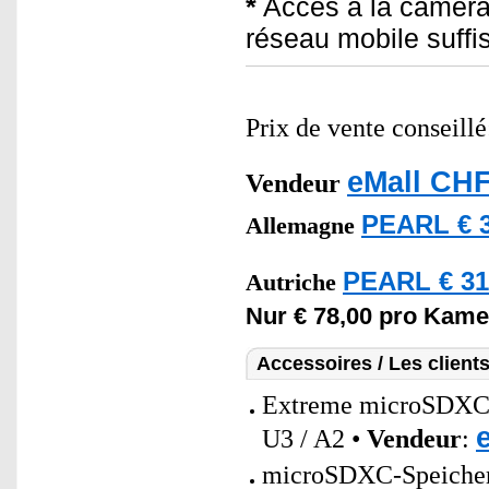
*
Accès à la caméra
réseau mobile suffi
Prix de vente conseill
eMall CHF
Vendeur
PEARL € 3
Allemagne
PEARL € 31
Autriche
Nur € 78,00 pro Kame
Accessoires / Les client
Extreme microSDXC
U3 / A2 •
Vendeur
:
microSDXC-Speicherk