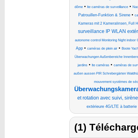
•
•
dôme
lte caméras de surveillance
Nac
•
Patrouillen-Funktion & Sirene
ca
Kameras mit 2 Kameralinsen, Full 
surveillance IP WLAN extér
autonome control Monitoring Night ind
•
•
App
caméras de plein air
Boote Yac
Überwachungen Außenbereiche Innenberei
•
•
jardins
lte caméras
caméras de surv
außen aussen PIR Schrebergärten Waldhü
mouvement systèmes de sécur
Überwachungskameras
et rotation avec suivi, sirèn
extérieure 4G/LTE à batterie
(1) Télécharg