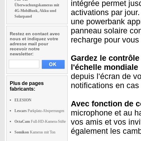
intégrée permet jus
Überwachungskameras mit
activations par jour.
4G-Mobilfunk, Akku und
Solarpanel
une powerbank appr
panneau solaire comp
Restez en contact avec
recharge pour vous 
nous et indiquez votre
adresse mail pour
recevoir notre
newsletter:
Gardez le contrôle
l'échelle mondiale 
depuis l'écran de v
Plus de pages
notifications en c
fabricants:
ELESION
Avec fonction de c
microphone et au hau
Lescars
Parkplatz-Absperrungen
vos amis et vos inv
OctaCam
Full-HD-Kamera-Stifte
également les cambr
Somikon
Kameras mit Ton