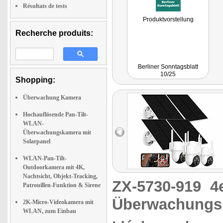
Résultats de tests
Produktvorstellung
Recherche produits:
Berliner Sonntagsblatt
10/25
Shopping:
Überwachung Kamera
Hochauflösende Pan-Tilt-
WLAN-
Überwachungskamera mit
Solarpanel
WLAN-Pan-Tilt-
Outdoorkamera mit 4K,
Nachtsicht, Objekt-Tracking,
ZX-5730-919
4
Patrouillen-Funktion & Sirene
Überwachungsk
2K-Micro-Videokamera mit
WLAN, zum Einbau