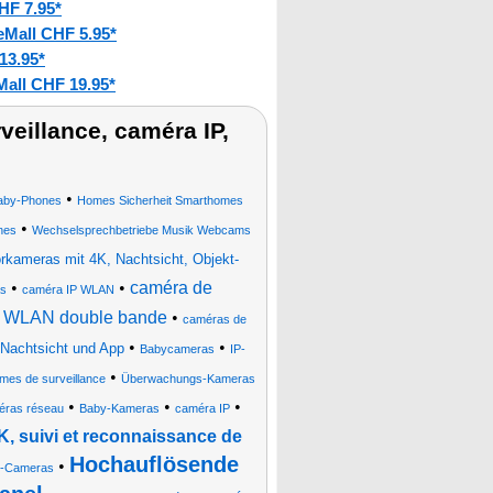
HF 7.95*
eMall CHF 5.95*
13.95*
Mall CHF 19.95*
eillance, caméra IP,
•
aby-Phones
Homes Sicherheit Smarthomes
•
nes
Wechselsprechbetriebe Musik Webcams
kameras mit 4K, Nachtsicht, Objekt-
•
•
caméra de
s
caméra IP WLAN
ur, WLAN double bande
•
caméras de
•
•
Nachtsicht und App
Babycameras
IP-
•
mes de surveillance
Überwachungs-Kameras
•
•
•
éras réseau
Baby-Kameras
caméra IP
, suivi et reconnaissance de
Hochauflösende
•
P-Cameras