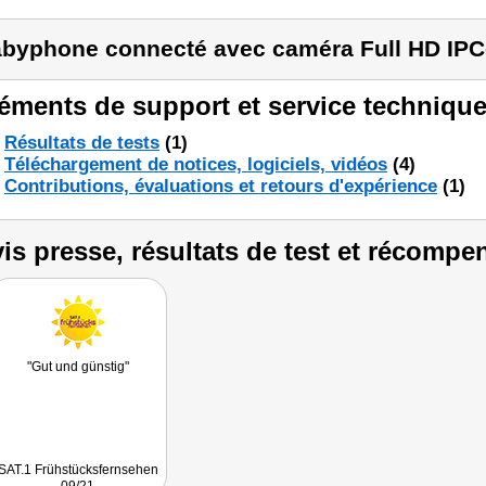
byphone connecté avec caméra Full HD IPC
éments de support et service technique
Résultats de tests
(1)
Téléchargement de notices, logiciels, vidéos
(4)
Contributions, évaluations et retours d'expérience
(1)
is presse, résultats de test et récompe
"Gut und günstig"
SAT.1 Frühstücksfernsehen