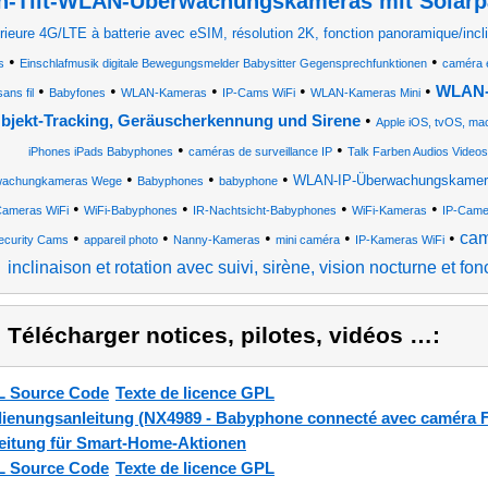
n-Tilt-WLAN-Überwachungskameras mit Solarp
rieure 4G/LTE à batterie avec eSIM, résolution 2K, fonction panoramique/incl
•
•
s
Einschlafmusik digitale Bewegungsmelder Babysitter Gegensprechfunktionen
caméra 
•
•
•
•
•
WLAN-P
sans fil
Babyfones
WLAN-Kameras
IP-Cams WiFi
WLAN-Kameras Mini
•
bjekt-Tracking, Geräuscherkennung und Sirene
Apple iOS, tvOS, m
•
•
iPhones iPads Babyphones
caméras de surveillance IP
Talk Farben Audios Videos
•
•
•
WLAN-IP-Überwachungskamera
wachungkameras Wege
Babyphones
babyphone
•
•
•
•
Cameras WiFi
WiFi-Babyphones
IR-Nachtsicht-Babyphones
WiFi-Kameras
IP-Came
•
•
•
•
•
cam
ecurity Cams
appareil photo
Nanny-Kameras
mini caméra
IP-Kameras WiFi
inclinaison et rotation avec suivi, sirène, vision nocturne et fon
) Télécharger notices, pilotes, vidéos …:
 Source Code
Texte de licence GPL
ienungsanleitung (NX4989 - Babyphone connecté avec caméra F
eitung für Smart-Home-Aktionen
 Source Code
Texte de licence GPL