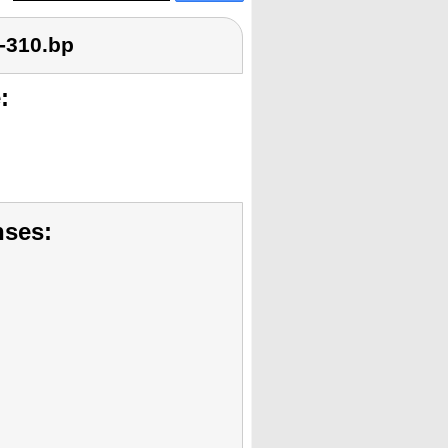
-310.bp
:
nses: