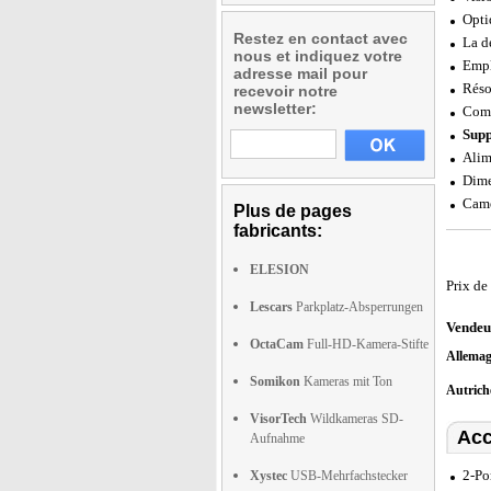
Opti
Restez en contact avec
La d
nous et indiquez votre
Empl
adresse mail pour
Réso
recevoir notre
newsletter:
Comp
Supp
Alim
Dime
Camé
Plus de pages
fabricants:
ELESION
Prix de
Lescars
Parkplatz-Absperrungen
Vendeu
OctaCam
Full-HD-Kamera-Stifte
Allema
Somikon
Kameras mit Ton
Autric
VisorTech
Wildkameras SD-
Acc
Aufnahme
2-Po
Xystec
USB-Mehrfachstecker