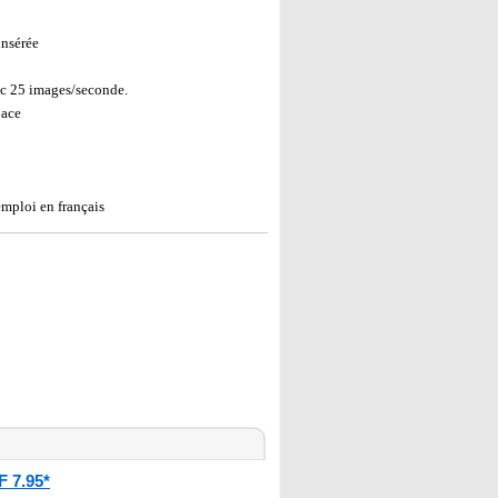
insérée
c 25 images/seconde.
pace
mploi en français
F 7.95*