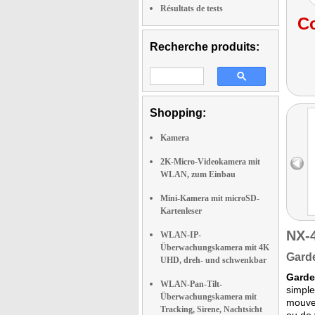
Résultats de tests
Co
Recherche produits:
Shopping:
Kamera
2K-Micro-Videokamera mit
WLAN, zum Einbau
Mini-Kamera mit microSD-
Kartenleser
NX-
WLAN-IP-
Überwachungskamera mit 4K
Garde
UHD, dreh- und schwenkbar
Garde
WLAN-Pan-Tilt-
simple
Überwachungskamera mit
mouvem
Tracking, Sirene, Nachtsicht