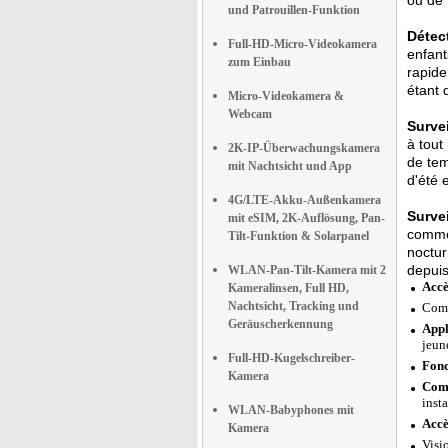
ou de 
und Patrouillen-Funktion
Détect
Full-HD-Micro-Videokamera
enfant
zum Einbau
rapide
étant d
Micro-Videokamera &
Webcam
Survei
à tout
2K-IP-Überwachungskamera
de tem
mit Nachtsicht und App
d'été 
4G/LTE-Akku-Außenkamera
Surve
mit eSIM, 2K-Auflösung, Pan-
commen
Tilt-Funktion & Solarpanel
noctur
depuis
WLAN-Pan-Tilt-Kamera mit 2
Accè
Kameralinsen, Full HD,
Nachtsicht, Tracking und
Comp
Geräuscherkennung
Appl
jeune
Full-HD-Kugelschreiber-
Fonc
Kamera
Comm
insta
WLAN-Babyphones mit
Accè
Kamera
Visi