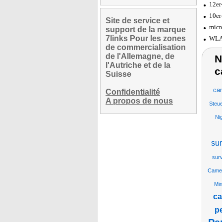
12er
10er
Site de service et
micr
support de la marque
7links Pour les zones
WLAN
de commercialisation
de l'Allemagne, de
N
l'Autriche et de la
c
Suisse
cam
Confidentialité
A propos de nous
Steue
Ni
su
surv
Came
Min
ca
p