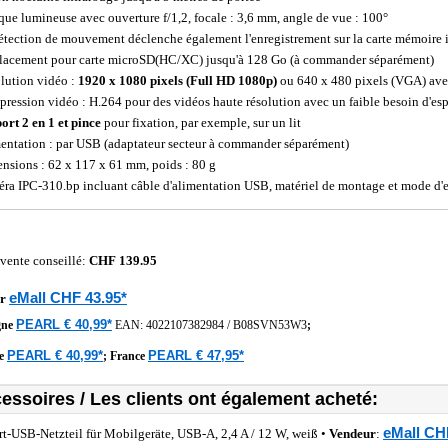
que lumineuse avec ouverture f/1,2, focale : 3,6 mm, angle de vue : 100°
étection de mouvement déclenche également l'enregistrement sur la carte mémoire 
acement pour carte microSD(HC/XC) jusqu'à 128 Go (à commander séparément)
lution vidéo :
1920 x 1080 pixels (Full HD 1080p)
ou 640 x 480 pixels (VGA) ave
ression vidéo : H.264 pour des vidéos haute résolution avec un faible besoin d'es
ort 2 en 1 et pince
pour fixation, par exemple, sur un lit
entation : par USB (adaptateur secteur à commander séparément)
nsions : 62 x 117 x 61 mm, poids : 80 g
ra IPC-310.bp incluant câble d'alimentation USB, matériel de montage et mode d'e
 vente conseillé:
CHF 139.95
eMall CHF 43.95*
r
PEARL € 40,99*
gne
EAN:
4022107382984
/
B08SVN53W3
;
PEARL € 40,99*
PEARL € 47,95*
he
;
France
essoires / Les clients ont également acheté:
eMall CH
rt-USB-Netzteil für Mobilgeräte, USB-A, 2,4 A / 12 W, weiß •
Vendeur
: