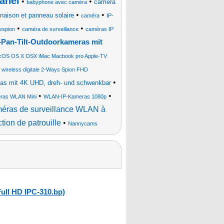
anel
•
•
caméra
babyphone avec caméra
•
•
inaison et panneau solaire
caméra
IP-
•
•
espion
caméra de surveillance
caméras IP
an-Tilt-Outdoorkameras mit
acOS OS X OSX iMac Macbook pro Apple-TV
 wireless digitale 2-Ways Spion FHD
•
s mit 4K UHD, dreh- und schwenkbar
•
•
ras WLAN Mini
WLAN-IP-Kameras 1080p
éras de surveillance WLAN à
ction de patrouille
•
Nannycams
ull HD IPC-310.bp)