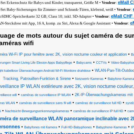
eMall C
-Set Eckenschutz für Babys und Kinder, transparent, Größe M •
Vendeur
:
-Set Baby-Sicherungen für Zimmer- und Schrank-Türen, klebend, weiß •
Vendeur
:
eMall CHF 
oSDHC-Speicherkarte 32 GB; Class 10; inkl. SD-Adapter •
Vendeur
:
e
-Steckdose mit App, 16 A, komp. zu Siri, Alexa & Google Assistant •
Vendeur
:
uage de mots autour du sujet caméra de surv
améras wifi
•
éra Wi-Fi IP pour fenêtre avec 2K, vision nocturne couleur et application
B
•
•
•
rungen Smart Living Life Elesion Apps Babypflege
Babycams
CCTVs
Video-Babypho
•
WLAN-Pan-Tilt-Outdoor
ght kabellose Überwachungen Android Wi-Fi Monitore drahtlose
•
•
Tracking, Patrouillen-Funktion & Sirene
Netzwerk-Kameras
Babyfone-Kamera
rveillance IP WLAN extérieure avec 2K, vision nocturne coule
•
•
2K-IP-Überwachungskameras mit 
eillance wifi
caméras de surveillance IP WLAN
•
•
•
ras WLAN
caméras de surveillance sans fil wifi
caméras de surveillance full HD
systè
•
•
•
i
Nachtsicht-Bewegungserkennungskameras
caméras de surveillance IP full HD
cam
méra de surveillance WLAN panoramique inclinable avec 2K
ersonnes
•
•
•
•
Babyfones mit Kamera
Full-HD-Babyphones
Babyphone-Kameras
I