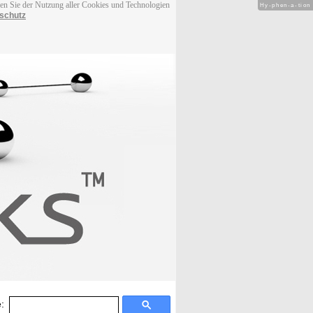
men Sie der Nutzung aller Cookies und Technologien
Hy-phen-a-tion
schutz
: