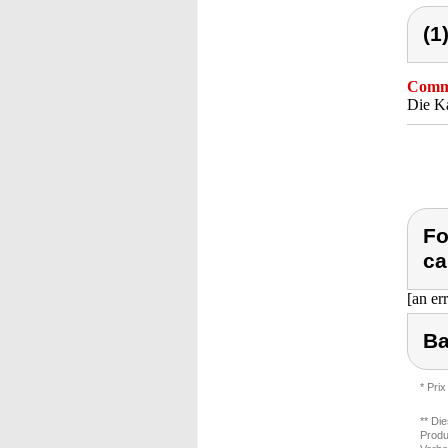
(1
Comme
Die Ka
Fo
ca
[an er
Ba
* Prix
** Di
Produ