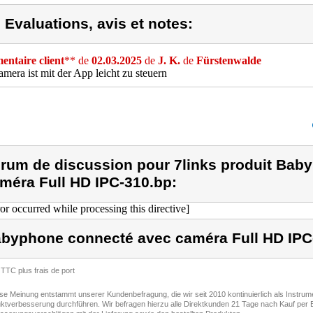
) Evaluations, avis et notes:
ntaire client
** de
02.03.2025
de
J. K.
de
Fürstenwalde
mera ist mit der App leicht zu steuern
rum de discussion pour 7links produit Bab
méra Full HD IPC-310.bp:
ror occurred while processing this directive]
byphone connecté avec caméra Full HD IPC
 TTC plus frais de port
ese Meinung entstammt unserer Kundenbefragung, die wir seit 2010 kontinuierlich als Instru
ktverbesserung durchführen. Wir befragen hierzu alle Direktkunden 21 Tage nach Kauf per E