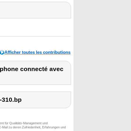
Afficher toutes les contributions
yphone connecté avec
-310.bp
ment für Qualitäts-Management und
-Mail zu deren Zufriedenheit, Erfahrungen und