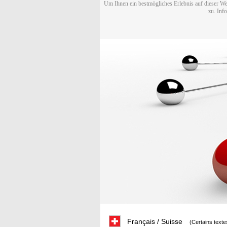
Um Ihnen ein bestmögliches Erlebnis auf dieser We
zu. Inf
Français / Suisse
(Certains texte