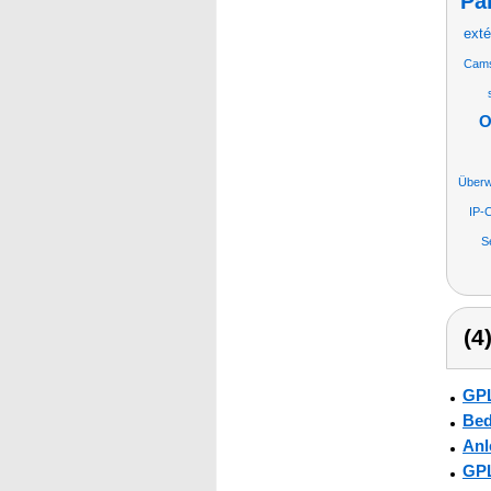
Pa
exté
Cam
O
Über
IP-
S
(4
GPL
Bed
Anl
GPL