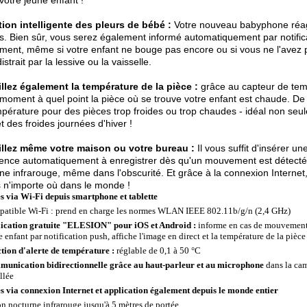
votre jeune enfant !
ion intelligente des pleurs de bébé :
Votre nouveau babyphone réagi
s. Bien sûr, vous serez également informé automatiquement par notifica
ment, même si votre enfant ne bouge pas encore ou si vous ne l'avez
istrait par la lessive ou la vaisselle.
llez également la température de la pièce :
grâce au capteur de tem
 moment à quel point la pièce où se trouve votre enfant est chaude. De
pérature pour des pièces trop froides ou trop chaudes - idéal non se
et des froides journées d'hiver !
illez même votre maison ou votre bureau :
Il vous suffit d'insérer 
ce automatiquement à enregistrer dès qu'un mouvement est détecté dev
ne infrarouge, même dans l'obscurité. Et grâce à la connexion Interne
 n'importe où dans le monde !
s via Wi-Fi depuis smartphone et tablette
atible Wi-Fi : prend en charge les normes WLAN IEEE 802.11b/g/n (2,4 GHz)
ication gratuite "ELESION" pour iOS et Android :
informe en cas de mouvement 
 enfant par notification push, affiche l'image en direct et la température de la pièce
tion d'alerte de température :
réglable de 0,1 à 50 °C
unication bidirectionnelle grâce au haut-parleur et au microphone
dans la cam
llée
s via connexion Internet et application également depuis le monde entier
on nocturne infrarouge jusqu'à 5 mètres de portée