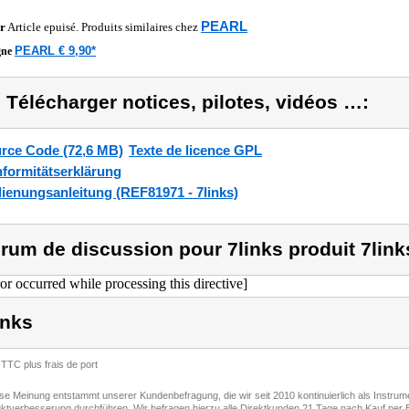
PEARL
r
Article epuisé. Produits similaires chez
PEARL € 9,90*
gne
) Télécharger notices, pilotes, vidéos …:
rce Code (72,6 MB)
Texte de licence GPL
formitätserklärung
ienungsanleitung (REF81971 - 7links)
rum de discussion pour 7links produit 7link
ror occurred while processing this directive]
inks
 TTC plus frais de port
ese Meinung entstammt unserer Kundenbefragung, die wir seit 2010 kontinuierlich als Instru
ktverbesserung durchführen. Wir befragen hierzu alle Direktkunden 21 Tage nach Kauf per E