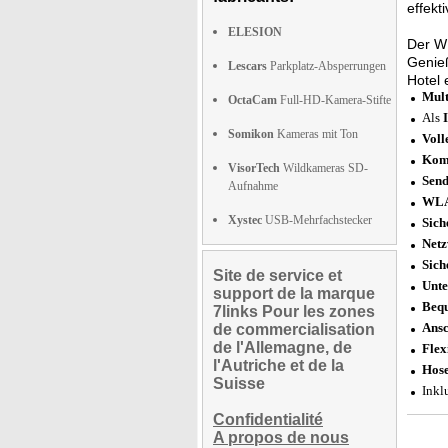
effekti
ELESION
Der W
Genieß
Lescars
Parkplatz-Absperrungen
Hotel 
Mult
OctaCam
Full-HD-Kamera-Stifte
Als
I
Somikon
Kameras mit Ton
Voll
Komp
VisorTech
Wildkameras SD-
Send
Aufnahme
WLAN
Xystec
USB-Mehrfachstecker
Sich
Netz
Sich
Site de service et
Unte
support de la marque
Bequ
7links Pour les zones
Ansc
de commercialisation
de l'Allemagne, de
Flex
l'Autriche et de la
Hose
Suisse
Inkl
Confidentialité
A propos de nous