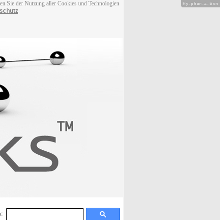
men Sie der Nutzung aller Cookies und Technologien
Hy-phen-a-tion
schutz
: