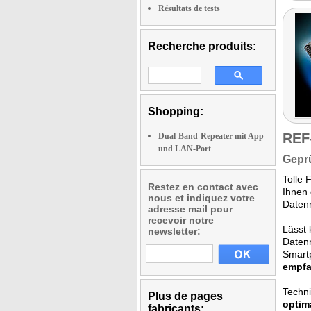
Résultats de tests
Recherche produits:
Shopping:
REF
Dual-Band-Repeater mit App
und LAN-Port
Geprü
Tolle 
Restez en contact avec
Ihnen 
nous et indiquez votre
Datenr
adresse mail pour
recevoir notre
Lässt 
newsletter:
Datenr
Smart
empfa
Techni
Plus de pages
optim
fabricants: