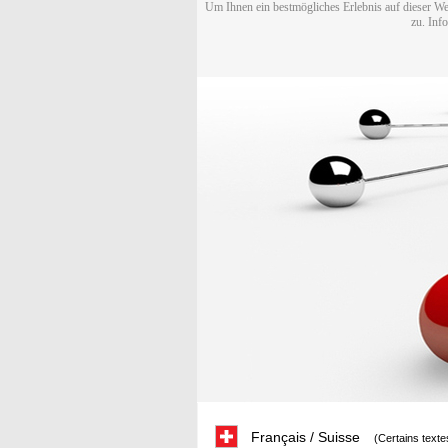
Um Ihnen ein bestmögliches Erlebnis auf dieser We
zu. Inf
Français / Suisse
(Certains texte