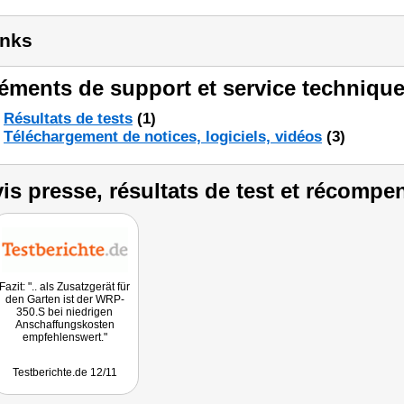
inks
éments de support et service technique
Résultats de tests
(1)
Téléchargement de notices, logiciels, vidéos
(3)
is presse, résultats de test et récompe
Fazit: ".. als Zusatzgerät für
den Garten ist der WRP-
350.S bei niedrigen
Anschaffungskosten
empfehlenswert."
Testberichte.de 12/11