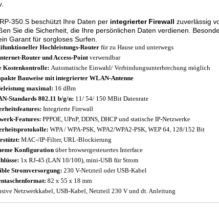
v.
RP-350.S beschützt Ihre Daten per
integrierter Firewall
zuverlässig v
en Sie die Sicherheit, die Ihre persönlichen Daten verdienen. Beson
ein Garant für sorgloses Surfen.
ifunktioneller Hochleistungs-Router
für zu Hause und unterwegs
nternet-Router und Access-Point
verwendbar
e Kostenkontrolle:
Automatische Einwahl/ Verbindungsunterbrechung möglich
akte Bauweise mit integrierter WLAN-Antenne
eleistung maximal:
16 dBm
-Standards 802.11 b/g/n:
11/ 54/ 150 MBit Datenrate
erheitsfeatures:
Integrierte Firewall
werk-Features:
PPPOE, UPnP, DDNS, DHCP und statische IP-Netzwerke
erheitsprotokolle:
WPA / WPA-PSK, WPA2/WPA2-PSK, WEP 64, 128/152 Bit
rstützt:
MAC-/IP-Filter, URL-Blockierung
eme Konfiguration
über browsergesteuertes Interface
hlüsse:
1x RJ-45 (LAN 10/100), mini-USB für Strom
ible Stromversorgung:
230 V-Netzteil oder USB-Kabel
ntaschenformat:
82 x 55 x 18 mm
usive Netzwerkkabel, USB-Kabel, Netzteil 230 V und dt. Anleitung