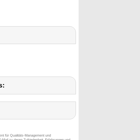
s:
ment für Qualitäts-Management und
-Mail zu deren Zufriedenheit, Erfahrungen und