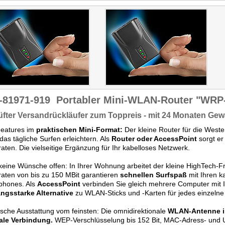
-81971-919
Portabler Mini-WLAN-Router "WRP-
fter Versandrückläufer zum Toppreis - mit 24 Monaten Gew
Features im
praktischen Mini-Format:
Der kleine Router für die Westen
das tägliche Surfen erleichtern. Als
Router oder AccessPoint
sorgt e
aten. Die vielseitige Ergänzung für Ihr kabelloses Netzwerk.
keine Wünsche offen: In Ihrer Wohnung arbeitet der kleine HighTech-F
aten von bis zu 150 MBit garantieren
schnellen Surfspaß
mit Ihren 
phones. Als
AccessPoint
verbinden Sie gleich mehrere Computer mit 
ngsstarke Alternative
zu WLAN-Sticks und -Karten für jedes einzelne
sche Ausstattung vom feinsten: Die omnidirektionale
WLAN-Antenne 
ale Verbindung.
WEP-Verschlüsselung bis 152 Bit, MAC-Adress- und 