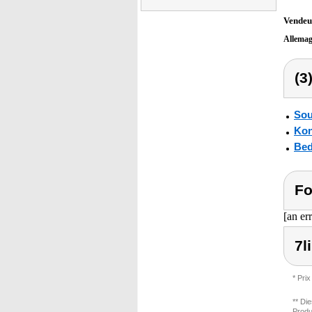
Vendeu
Allema
(3
Sou
Kon
Bed
Fo
[an er
7l
* Prix
** Di
Produ