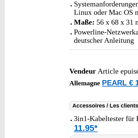
Systemanforderunge
Linux oder Mac OS m
Maße:
56 x 68 x 31 
Powerline-Netzwerka
deutscher Anleitung
Vendeur
Article epuis
PEARL € 1
Allemagne
Accessoires / Les client
3in1-Kabeltester für
11.95*