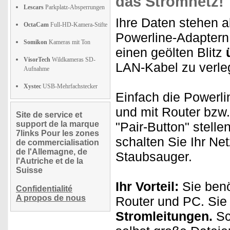
das Stromnetz!
Lescars
Parkplatz-Absperrungen
Ihre Daten stehen a
OctaCam
Full-HD-Kamera-Stifte
Powerline-Adaptern 
Somikon
Kameras mit Ton
einen geölten Blitz
VisorTech
Wildkameras SD-
LAN-Kabel zu verl
Aufnahme
Xystec
USB-Mehrfachstecker
Einfach die Powerl
und mit Router bzw
Site de service et
support de la marque
"Pair-Button" stelle
7links Pour les zones
schalten Sie Ihr Ne
de commercialisation
de l'Allemagne, de
Staubsauger.
l'Autriche et de la
Suisse
Ihr Vorteil:
Sie benö
Confidentialité
A propos de nous
Router und PC. Sie
Stromleitungen.
Sc