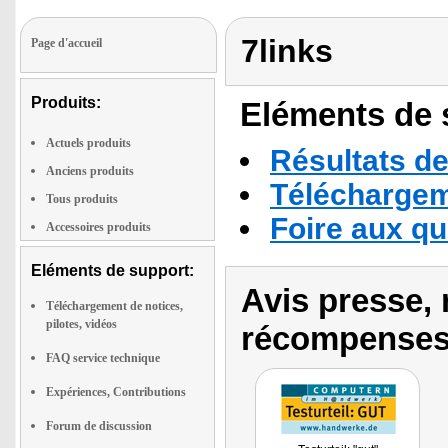
7links
Page d'accueil
Produits:
Eléments de s
Actuels produits
Résultats de
Anciens produits
Téléchargeme
Tous produits
Foire aux q
Accessoires produits
Eléments de support:
Avis presse, 
Téléchargement de notices,
pilotes, vidéos
récompenses
FAQ service technique
Expériences, Contributions
Forum de discussion