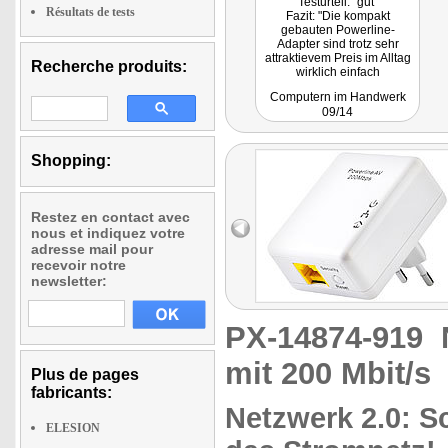
Testurteil: "gut"
Résultats de tests
Fazit: "Die kompakt
gebauten Powerline-
Adapter sind trotz sehr
attraktievem Preis im Alltag
Recherche produits:
wirklich einfach
handhabbar und arbeiten
Computern im Handwerk
auch sehr zuverlässig."
09/14
Shopping:
Restez en contact avec
nous et indiquez votre
adresse mail pour
recevoir notre
newsletter:
PX-14874-919
mit 200 Mbit/s
Plus de pages
fabricants:
Netzwerk 2.0: S
ELESION