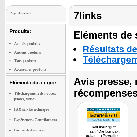
7links
Page d'accueil
Produits:
Eléments de s
Actuels produits
Résultats de
Anciens produits
Téléchargeme
Tous produits
Accessoires produits
Avis presse, 
Eléments de support:
récompenses
Téléchargement de notices,
pilotes, vidéos
FAQ service technique
Expériences, Contributions
Testurteil: "gut"
Forum de discussion
Fazit: "Die kompakt
gebauten Powerline-