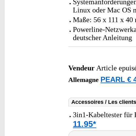
Systemanforderunge
Linux oder Mac OS m
Maße: 56 x 111 x 40
Powerline-Netzwerka
deutscher Anleitung
Vendeur
Article epuis
PEARL € 4
Allemagne
Accessoires / Les client
3in1-Kabeltester für
11.95*