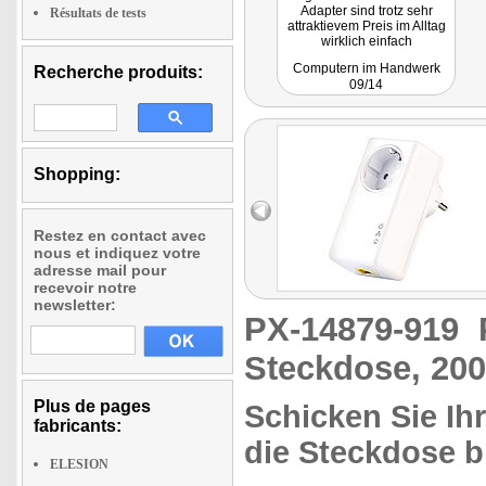
Adapter sind trotz sehr
Résultats de tests
attraktievem Preis im Alltag
wirklich einfach
handhabbar und arbeiten
Computern im Handwerk
Recherche produits:
auch sehr zuverlässig."
09/14
Shopping:
Restez en contact avec
nous et indiquez votre
adresse mail pour
recevoir notre
newsletter:
PX-14879-919
Steckdose, 200 
Plus de pages
Schicken Sie Ih
fabricants:
die Steckdose bl
ELESION