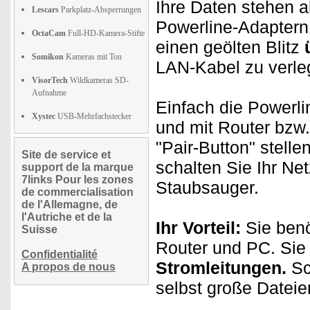
Ihre Daten stehen a
Lescars
Parkplatz-Absperrungen
Powerline-Adaptern 
OctaCam
Full-HD-Kamera-Stifte
einen geölten Blitz
Somikon
Kameras mit Ton
LAN-Kabel zu verle
VisorTech
Wildkameras SD-
Aufnahme
Einfach die Powerl
Xystec
USB-Mehrfachstecker
und mit Router bzw
"Pair-Button" stelle
Site de service et
schalten Sie Ihr Ne
support de la marque
7links Pour les zones
Staubsauger.
de commercialisation
de l'Allemagne, de
l'Autriche et de la
Ihr Vorteil:
Sie benö
Suisse
Router und PC. Sie
Confidentialité
Stromleitungen.
Sc
A propos de nous
selbst große Dateien