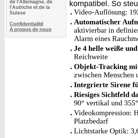
de l'Allemagne, de
kompatibel. So ste
l'Autriche et de la
Video-Auflösung: 192
Suisse
Automatischer Auf
Confidentialité
aktivierbar in defini
A propos de nous
Alarm eines Rauchme
Je 4 helle weiße un
Reichweite
Objekt-Tracking mi
zwischen Menschen u
Integrierte Sirene f
Riesiges Sichtfeld 
90° vertikal und 355°
Videokompression: H
Platzbedarf
Lichtstarke Optik: 3