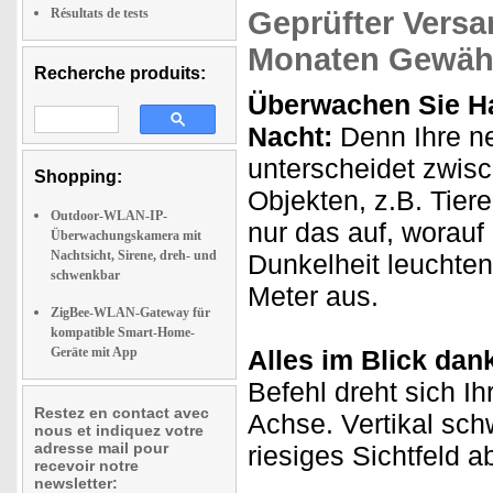
Résultats de tests
Geprüfter Versa
Monaten Gewähr
Recherche produits:
Überwachen Sie H
Nacht:
Denn Ihre n
unterscheidet zwis
Shopping:
Objekten, z.B. Tie
Outdoor-WLAN-IP-
nur das auf, worau
Überwachungskamera mit
Nachtsicht, Sirene, dreh- und
Dunkelheit leuchten
schwenkbar
Meter aus.
ZigBee-WLAN-Gateway für
kompatible Smart-Home-
Geräte mit App
Alles im Blick dank
Befehl dreht sich I
Restez en contact avec
Achse. Vertikal sch
nous et indiquez votre
adresse mail pour
riesiges Sichtfeld a
recevoir notre
newsletter: