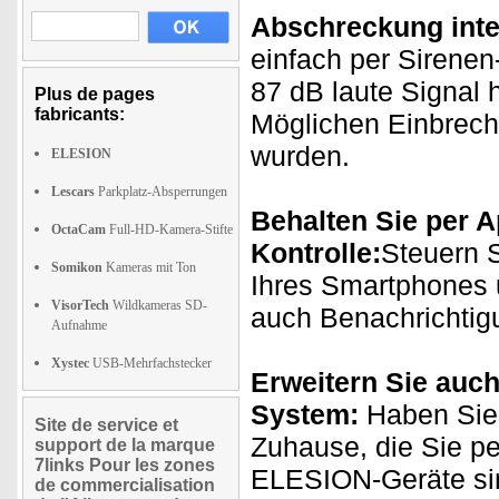
Abschreckung integ
einfach per Sirenen
87 dB laute Signal 
Plus de pages
fabricants:
Möglichen Einbrecher
wurden.
ELESION
Lescars
Parkplatz-Absperrungen
Behalten Sie per A
OctaCam
Full-HD-Kamera-Stifte
Kontrolle:
Steuern S
Somikon
Kameras mit Ton
Ihres Smartphones 
VisorTech
Wildkameras SD-
auch Benachrichtig
Aufnahme
Xystec
USB-Mehrfachstecker
Erweitern Sie auch
System:
Haben Sie 
Site de service et
Zuhause, die Sie p
support de la marque
7links Pour les zones
ELESION-Geräte sin
de commercialisation