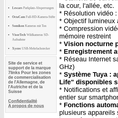
la cour, l'allée, etc.
Lescars
Parkplatz-Absperrungen
* Résolution vidéo 
OctaCam
Full-HD-Kamera-Stifte
* Objectif lumineux
Somikon
Kameras mit Ton
* Compression vidéo
mémoire restreint
VisorTech
Wildkameras SD-
Aufnahme
*
Vision nocturne 
Xystec
USB-Mehrfachstecker
*
Enregistrement a
* Réseau Internet sa
Site de service et
GHz)
support de la marque
7links Pour les zones
*
Système Tuya : a
de commercialisation
Life" disponibles 
de l'Allemagne, de
l'Autriche et de la
* Notifications et a
Suisse
entier sur smartpho
Confidentialité
*
Fonctions autom
A propos de nous
plusieurs appareils