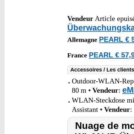
Vendeur
Article epuis
Überwachungska
PEARL € 5
Allemagne
PEARL € 57,9
France
Accessoires / Les client
Outdoor-WLAN-Repeat
eM
80 m •
Vendeur
:
WLAN-Steckdose mit 
Assistant •
Vendeur
:
Nuage de mo