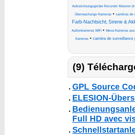
Aufzeichnungsgeräte Recorder Motoren d
•
Überwachungs-Kameras
caméras de v
Farb-Nachtsicht, Sirene & A
•
Außenkameras WiFi
Alexa-Kameras aus
•
caméra de surveillance 
Kameras
(9) Télécharg
GPL Source Co
ELESION-Übers
Bedienungsanlei
Full HD avec vi
Schnellstartanl