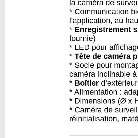
la caméra de surveil
* Communication bid
l'application, au hau
*
Enregistrement s
fournie)
* LED pour affichage
*
Tête de caméra p
* Socle pour montag
caméra inclinable à
*
Boîtier
d’extérieur
* Alimentation : ad
* Dimensions (Ø x H
* Caméra de surveil
réinitialisation, ma