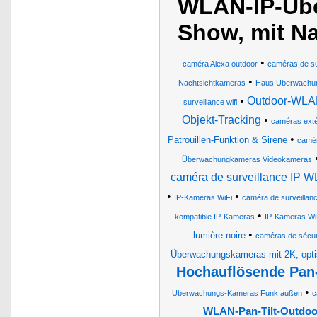
WLAN-IP-Üb
Show, mit Na
•
caméra Alexa outdoor
caméras de sur
•
Nachtsichtkameras
Haus Überwachu
•
Outdoor-WLAN
surveillance wifi
Objekt-Tracking
•
caméras exté
•
Patrouillen-Funktion & Sirene
camér
Überwachungkameras Videokameras
caméra de surveillance IP W
•
•
IP-Kameras WiFi
caméra de surveillanc
•
kompatible IP-Kameras
IP-Kameras WiF
•
lumière noire
caméras de sécur
Überwachungskameras mit 2K, opt
Hochauflösende Pan
•
Überwachungs-Kameras Funk außen
c
WLAN-Pan-Tilt-Outdoor