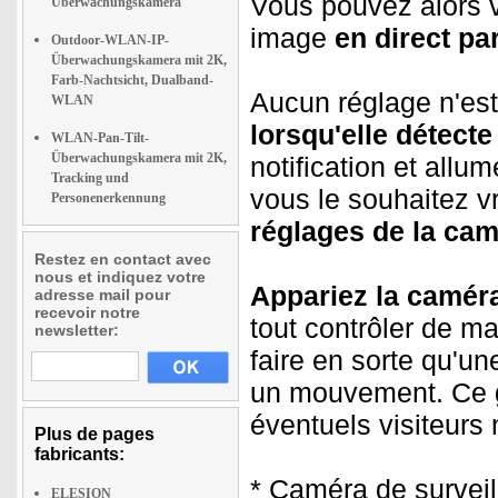
Vous pouvez alors v
Überwachungskamera
image
en direct pa
Outdoor-WLAN-IP-
Überwachungskamera mit 2K,
Farb-Nachtsicht, Dualband-
Aucun réglage n'est
WLAN
lorsqu'elle détec
WLAN-Pan-Tilt-
Überwachungskamera mit 2K,
notification et allu
Tracking und
vous le souhaitez 
Personenerkennung
réglages de la ca
Restez en contact avec
nous et indiquez votre
Appariez la caméra
adresse mail pour
recevoir notre
tout contrôler de m
newsletter:
faire en sorte qu'u
un mouvement. Ce g
éventuels visiteurs 
Plus de pages
fabricants:
* Caméra de survei
ELESION