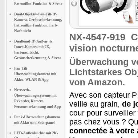
Patrouillen-Funktion & Sirene
Dual-Objektiv-Pan-Tilt-IP-
Kamera, Geräuscherkennung,
Patrouillen-Funktion, Farb-
Nachtsicht
NX-4547-919
C
Dualband-IP-Außen- &
vision nocturn
Innen-Kamera mit 2K,
Farbnachtsicht,
Geräuscherkennung & Sirene
Überwachung v
Pan-Tilt-
Lichtstarkes Obj
Überwachungskamera mit
Akku, WLAN & App
von Amazon.
Netzwerk-
Avec son capteur PI
Überwachungssysteme mit
Rekorder, Kamera,
veille au grain,
de j
Personenerkennung und App
cour pour surveille
Funk-Überwachungskamera
pas chez vous ? Qu'
mit Akku und Solarpanel
connectée à votre a
LED-Außenleuchte mit 2K-