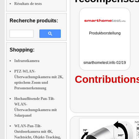
Résultats de tests
Recherche produits:
Produktvorstellung
Shopping:
Infrarotkamera
smarthometest.info 02/19
PTZ-WLAN-
Contributions
Überwachungskamera mit 2K,
optischem Zoom und
Personenerkennung
Hochauflösende Pan-Tilt-
WLAN-
Überwachungskamera mit
Solarpanel
WLAN-Pan-Tilt-
Outdoorkamera mit 4K,
Nachtsicht, Objekt-Tracking,