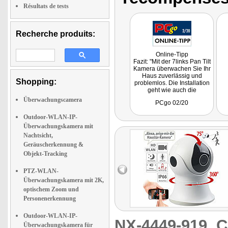
Résultats de tests
Recherche produits:
Online-Tipp
Fazit: "Mit der 7links Pan Tilt
Kamera überwachen Sie Ihr
Haus zuverlässig und
Shopping:
problemlos. Die Installation
geht wie auch die
Bedienung sehr einfach von
Überwachungscamera
PCgo 02/20
der Hand."
Outdoor-WLAN-IP-
Überwachungskamera mit
Nachtsicht,
Geräuscherkennung &
Objekt-Tracking
PTZ-WLAN-
Überwachungskamera mit 2K,
optischem Zoom und
Personenerkennung
Outdoor-WLAN-IP-
NX-4449-919
C
Überwachungskamera für