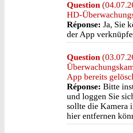
Question
(04.07.20
HD-Überwachungsk
Réponse:
Ja, Sie 
der App verknüpfen
Question
(03.07.20
Überwachungskamer
App bereits gelös
Réponse:
Bitte ins
und loggen Sie sic
sollte die Kamera 
hier entfernen kön