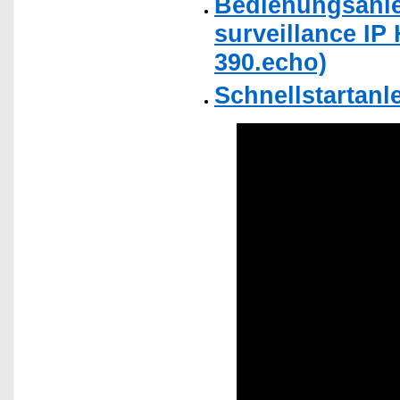
Bedienungsanle
surveillance I
390.echo)
Schnellstartanl