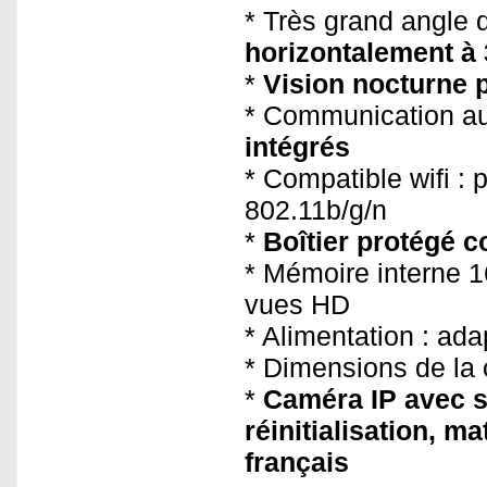
* Très grand angle 
horizontalement à 
*
Vision nocturne 
* Communication au
intégrés
* Compatible wifi :
802.11b/g/n
*
Boîtier protégé c
* Mémoire interne 1
vues HD
* Alimentation : ad
* Dimensions de la 
*
Caméra IP avec su
réinitialisation, 
français