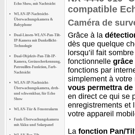
Echo Show, mit Nachtsicht
compatible Ec
WLAN-IP-Nachtsicht-
Überwachungskamera &
Caméra de surve
Babyphone
Grâce à la
détecti
Dual-Linsen-WLAN-Pan-Tilt-
IP-Kamera mit Dunkellicht-
dès que quelque c
Technologie
lorsqu’il fait sombr
Dual-Objektiv-Pan-Tilt-IP-
fonctionnelle
grâce
Kamera, Geräuscherkennung,
Patrouillen-Funktion, Farb-
fonctions par intern
Nachtsicht
simplement à votre r
WLAN-IP-Nachtsicht-
vous permettra de
Überwachungskamera, dreh-
und schwenkbar, für Echo
en direct ce qui se
Show
enregistrements et 
WLAN-Tür & Fensteralarm
votre appareil mobil
Funk-Überwachungskamera
mit Akku und Solarpanel
La
fonction Pan/Til