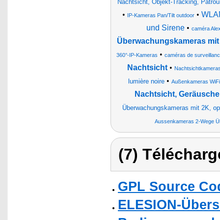
Nachtsicht, Objekt-Tracking, Patrou
•
•
WLAN
IP-Kameras Pan/Tilt outdoor
und Sirene
•
caméra Ale
Überwachungskameras mit
•
360°-IP-Kameras
caméras de surveillanc
Nachtsicht
•
Nachtsichtkamer
•
lumière noire
Außenkameras WiFi
Nachtsicht, Geräusche
Überwachungskameras mit 2K, o
Aussenkameras 2-Wege Ü
(7) Télécharg
GPL Source Co
ELESION-Übers