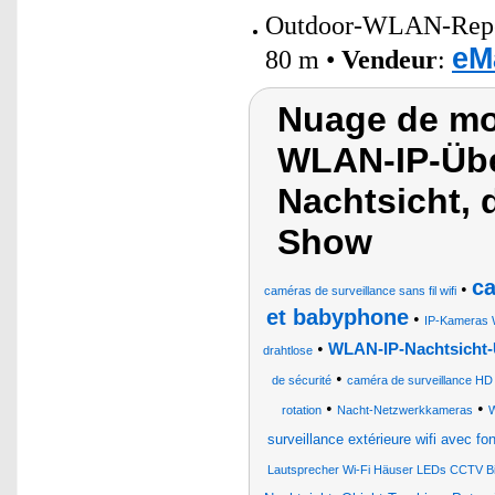
Outdoor-WLAN-Repeat
eM
80 m •
Vendeur
:
Nuage de mo
WLAN-IP-Üb
Nachtsicht, 
Show
ca
•
caméras de surveillance sans fil wifi
et babyphone
•
IP-Kameras 
•
WLAN-IP-Nachtsicht-
drahtlose
•
de sécurité
caméra de surveillance H
•
•
rotation
Nacht-Netzwerkkameras
W
surveillance extérieure wifi avec fo
Lautsprecher Wi-Fi Häuser LEDs CCTV Bi