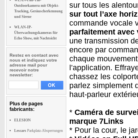
WLAN-Pan-Tilt-
sur tous les alentou
Outdoorkamera mit Objekt-
Tracking, Geräuscherkennung
sur tout l’axe horiz
und Sirene
commande vocale vou
WLAN-IP-
parfaitement avec
Überwachungskameras für
Echo Show, mit Nachtsicht
une transmission de 
encore par command
Restez en contact avec
chaque mouvement, 
nous et indiquez votre
adresse mail pour
l'application. Effra
recevoir notre
chassez les colporte
newsletter:
parlez simplement d
haut-parleur extérie
Plus de pages
fabricants:
*
Caméra de surveil
marque 7Links
ELESION
* Pour la cour, le ja
Lescars
Parkplatz-Absperrungen