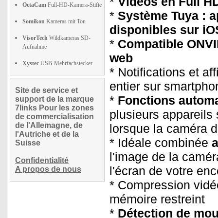
*
Vidéos en Full H
OctaCam
Full-HD-Kamera-Stifte
*
Système Tuya : ap
Somikon
Kameras mit Ton
disponibles sur iO
VisorTech
Wildkameras SD-
*
Compatible ONVIF
Aufnahme
web
Xystec
USB-Mehrfachstecker
* Notifications et a
entier sur smartpho
Site de service et
*
Fonctions autom
support de la marque
7links Pour les zones
plusieurs appareils
de commercialisation
de l'Allemagne, de
lorsque la caméra de
l'Autriche et de la
* Idéale combinée
Suisse
l'image de la caméra
Confidentialité
l'écran de votre en
A propos de nous
* Compression vidéo
mémoire restreint
*
Détection de mo