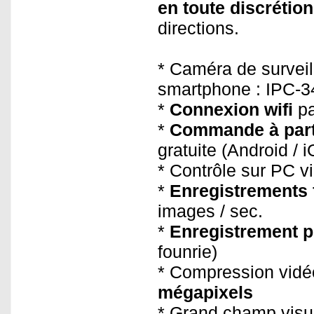
en toute discrétion
directions.
* Caméra de surveil
smartphone : IPC-3
*
Connexion wifi
pa
*
Commande à part
gratuite (Android / 
* Contrôle sur PC v
*
Enregistrements f
images / sec.
*
Enregistrement p
founrie)
* Compression vid
mégapixels
* Grand champ visue