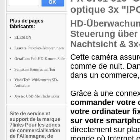
optique 3x "IP
Plus de pages
HD-Überwachu
fabricants:
Steuerung über
ELESION
Nachtsicht
& 3x
Lescars
Parkplatz-Absperrungen
Cette caméra assure
OctaCam
Full-HD-Kamera-Stifte
comme de nuit. Dans
Somikon
Kameras mit Ton
dans un commerce, c
VisorTech
Wildkameras SD-
Aufnahme
Grâce à une connexi
Xystec
USB-Mehrfachstecker
commander votre c
votre ordinateur fi
Site de service et
sur votre smartph
support de la marque
7links Pour les zones
directement sur plac
de commercialisation
de l'Allemagne, de
monde où Internet e