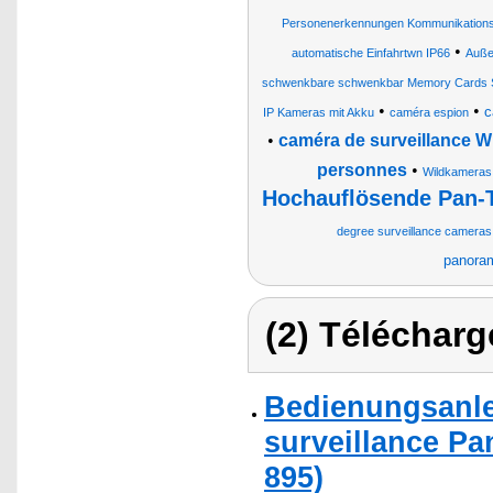
Personenerkennungen Kommunikations Zu
•
automatische Einfahrtwn IP66
Auße
schwenkbare schwenkbar Memory Cards Su
•
•
c
IP Kameras mit Akku
caméra espion
•
caméra de surveillance W
personnes
•
Wildkameras 
Hochauflösende Pan-
degree surveillance cameras
panoram
(2) Télécharg
Bedienungsanle
surveillance Pa
895)