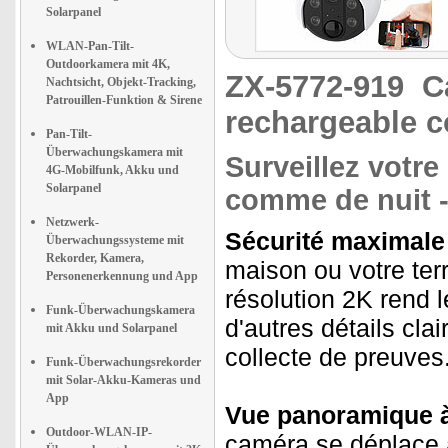
Solarpanel
WLAN-Pan-Tilt-
Outdoorkamera mit 4K,
ZX-5772-919
C
Nachtsicht, Objekt-Tracking,
Patrouillen-Funktion & Sirene
rechargeable c
Pan-Tilt-
Überwachungskamera mit
Surveillez votre
4G-Mobilfunk, Akku und
Solarpanel
comme de nuit -
Netzwerk-
Sécurité maximale 
Überwachungssysteme mit
Rekorder, Kamera,
maison ou votre ter
Personenerkennung und App
résolution 2K rend l
Funk-Überwachungskamera
d'autres détails clai
mit Akku und Solarpanel
collecte de preuves
Funk-Überwachungsrekorder
mit Solar-Akku-Kameras und
App
Vue panoramique à
Outdoor-WLAN-IP-
caméra se déplace 