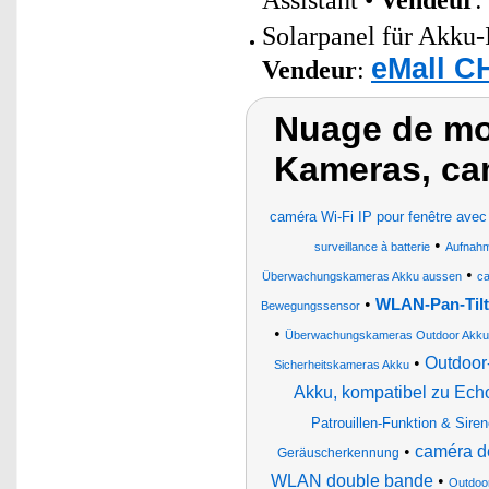
Assistant •
Vendeur
:
Solarpanel für Akku-
eMall C
Vendeur
:
Nuage de mo
Kameras, cam
caméra Wi-Fi IP pour fenêtre avec 
•
surveillance à batterie
Aufnahm
•
Überwachungskameras Akku aussen
ca
•
WLAN-Pan-Tilt
Bewegungssensor
•
Überwachungskameras Outdoor Akku
•
Outdoor
Sicherheitskameras Akku
Akku, kompatibel zu Ec
Patrouillen-Funktion & Sire
•
caméra de
Geräuscherkennung
WLAN double bande
•
Outdoo