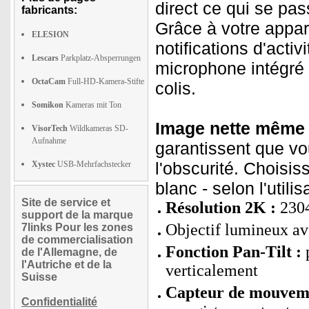
direct ce qui se pa
fabricants:
Grâce à votre appar
ELESION
notifications d'acti
Lescars
Parkplatz-Absperrungen
microphone intégré -
OctaCam
Full-HD-Kamera-Stifte
colis.
Somikon
Kameras mit Ton
Image nette même l
VisorTech
Wildkameras SD-
Aufnahme
garantissent que vo
l'obscurité. Choisis
Xystec
USB-Mehrfachstecker
blanc - selon l'utilis
Site de service et
Résolution 2K :
2304
support de la marque
Objectif lumineux a
7links Pour les zones
de commercialisation
Fonction Pan-Tilt :
p
de l'Allemagne, de
l'Autriche et de la
verticalement
Suisse
Capteur de mouveme
Confidentialité