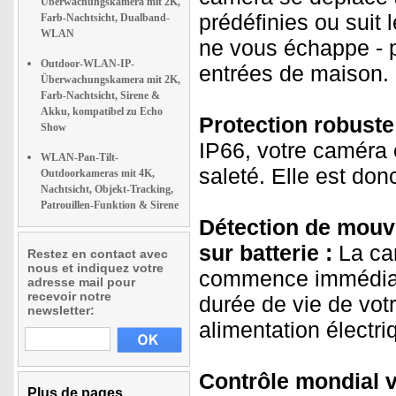
Überwachungskamera mit 2K,
prédéfinies ou suit
Farb-Nachtsicht, Dualband-
WLAN
ne vous échappe - pa
Outdoor-WLAN-IP-
entrées de maison.
Überwachungskamera mit 2K,
Farb-Nachtsicht, Sirene &
Akku, kompatibel zu Echo
Protection robuste
Show
IP66, votre caméra e
WLAN-Pan-Tilt-
saleté. Elle est do
Outdoorkameras mit 4K,
Nachtsicht, Objekt-Tracking,
Patrouillen-Funktion & Sirene
Détection de mouv
sur batterie :
La ca
Restez en contact avec
nous et indiquez votre
commence immédiate
adresse mail pour
recevoir notre
durée de vie de votre
newsletter:
alimentation électri
Contrôle mondial v
Plus de pages