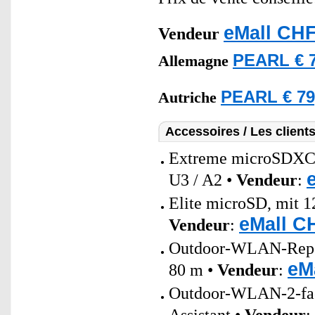
eMall CHF
Vendeur
PEARL € 7
Allemagne
PEARL € 79
Autriche
Accessoires / Les client
Extreme microSDXC
U3 / A2 •
Vendeur
:
Elite microSD, mit 1
eMall C
Vendeur
:
Outdoor-WLAN-Repeat
eM
80 m •
Vendeur
:
Outdoor-WLAN-2-fac