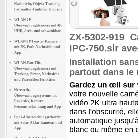
Nachtsicht, Objekt-Tracking,
Patrouillen-Funktion & Sirene
WLAN-IP-
Überwachungskamera mit 4K
UHD, dreh- und schwenkbar
ZX-5302-919
C
WLAN-IP-Fenster-Kamera
IPC-750.slr ave
mit 2K, Farb-Nachtsicht und
App
Installation san
WLAN-Pan-Tilt-
Überwachungskamera mit
partout dans l
Tracking, Sirene, Nachtsicht
und Patrouillen-Funktion
Gardez un œil sur v
Netzwerk-
votre nouvelle camé
Überwachungssysteme mit
vidéo 2K ultra haut
Rekorder, Kamera,
Personenerkennung und App
dans l'obscurité, el
Funk-Überwachungsrekorder
automatique jusqu'à
mit Solar-Akku-Kameras und
blanc ou même en c
App