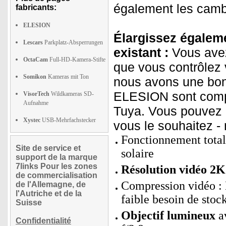
également les cambr
fabricants:
ELESION
Élargissez égaleme
Lescars
Parkplatz-Absperrungen
existant :
Vous avez
OctaCam
Full-HD-Kamera-Stifte
que vous contrôlez 
Somikon
Kameras mit Ton
nous avons une bon
ELESION sont compa
VisorTech
Wildkameras SD-
Aufnahme
Tuya. Vous pouvez a
Xystec
USB-Mehrfachstecker
vous le souhaitez -
Fonctionnement totale
Site de service et
solaire
support de la marque
7links Pour les zones
Résolution vidéo 2K
de commercialisation
Compression vidéo : 
de l'Allemagne, de
l'Autriche et de la
faible besoin de stoc
Suisse
Objectif lumineux
av
Confidentialité