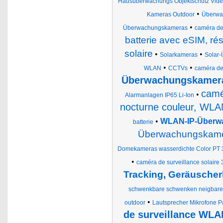
Hausüberwachungs Objektschutz Vid
•
Kameras Outdoor
Überwa
•
Überwachungskameras
caméra de
batterie avec eSIM, ré
solaire
•
•
Solarkameras
Solar
•
•
WLAN
CCTVs
caméra de 
Überwachungskamera
camé
•
Alarmanlagen IP65 Li-Ion
nocturne couleur, WLA
•
WLAN-IP-Überwa
batterie
Überwachungskamer
Domekameras wasserdichte Color PT 
•
caméra de surveillance solaire
Tracking, Geräusche
schwenkbare schwenken neigbare
•
outdoor
Lautsprecher Mikrofone 
de surveillance WLAN 