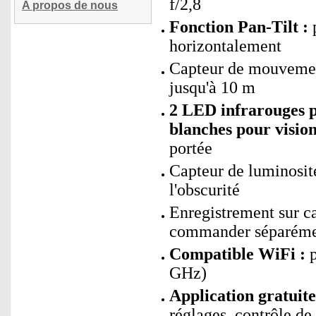
f/2,8
A propos de nous
Fonction Pan-Tilt :
p
horizontalement
Capteur de mouvemen
jusqu'à 10 m
2 LED infrarouges p
blanches pour vision
portée
Capteur de luminosité
l'obscurité
Enregistrement sur 
commander séparéme
Compatible WiFi :
p
GHz)
Application gratui
réglages, contrôle de