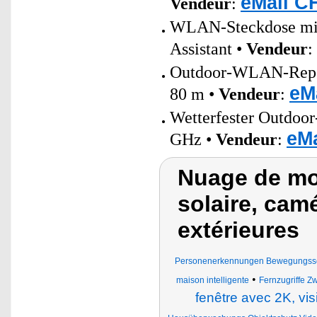
eMall C
Vendeur
:
WLAN-Steckdose mit 
Assistant •
Vendeur
:
Outdoor-WLAN-Repeat
eM
80 m •
Vendeur
:
Wetterfester Outdoo
eMa
GHz •
Vendeur
:
Nuage de mo
solaire, cam
extérieures
Personenerkennungen Bewegungsse
•
maison intelligente
Fernzugriffe 
fenêtre avec 2K, vis