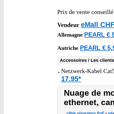
Prix de vente conseill
eMall CHF
Vendeur
PEARL € 5
Allemagne
PEARL € 5,
Autriche
Accessoires / Les client
Netzwerk-Kabel Cat5
17.95*
Nuage de mot
ethernet, ca
•
câble séparateur PoE
ada