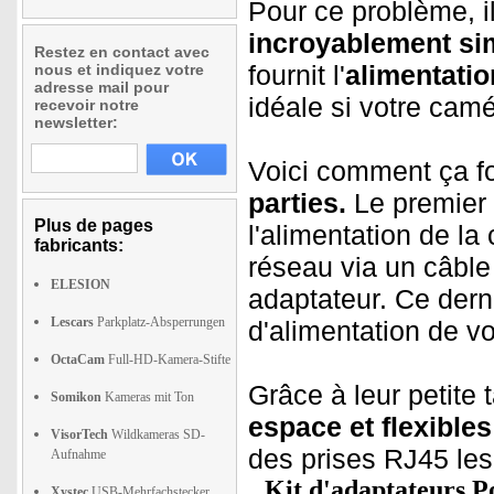
Pour ce problème, i
incroyablement si
Restez en contact avec
fournit l'
alimentatio
nous et indiquez votre
adresse mail pour
idéale si votre cam
recevoir notre
newsletter:
Voici comment ça fo
parties.
Le premier 
Plus de pages
l'alimentation de la 
fabricants:
réseau via un câble
ELESION
adaptateur. Ce derni
Lescars
Parkplatz-Absperrungen
d'alimentation de v
OctaCam
Full-HD-Kamera-Stifte
Grâce à leur petite 
Somikon
Kameras mit Ton
espace et flexibles
VisorTech
Wildkameras SD-
des prises RJ45 le
Aufnahme
Kit d'adaptateurs P
Xystec
USB-Mehrfachstecker