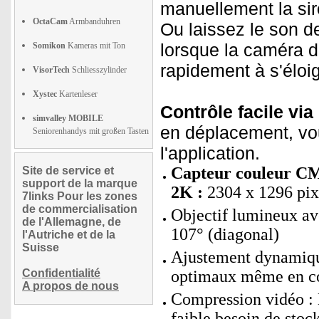
manuellement la sirè
OctaCam
Armbanduhren
Ou laissez le son d
lorsque la caméra 
Somikon
Kameras mit Ton
rapidement à s'éloi
VisorTech
Schliesszylinder
Xystec
Kartenleser
Contrôle facile via 
simvalley MOBILE
en déplacement, vou
Seniorenhandys mit großen Tasten
l'application.
Capteur couleur CM
Site de service et
support de la marque
2K :
2304 x 1296 pix
7links Pour les zones
de commercialisation
Objectif lumineux ave
de l'Allemagne, de
107° (diagonal)
l'Autriche et de la
Suisse
Ajustement dynamiqu
Confidentialité
optimaux même en co
A propos de nous
Compression vidéo : 
faible besoin de stoc