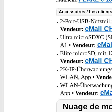
Accessoires / Les client
2-Port-USB-Netzteil 
eMall C
Vendeur
:
Ultra microSDXC (
eMal
A1 •
Vendeur
:
Elite microSD, mit 1
eMall C
Vendeur
:
2K-IP-Überwachungs
WLAN, App •
Vende
WLAN-Überwachungsk
eMa
App •
Vendeur
:
Nuage de mot