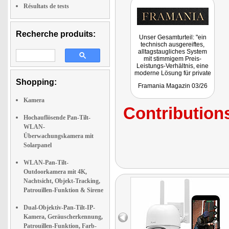
Résultats de tests
Recherche produits:
Unser Gesamturteil: "ein
technisch ausgereiftes,
alltagstaugliches System
mit stimmigem Preis-
Leistungs-Verhältnis, eine
moderne Lösung für private
Hausbesitzer, die Wert auf
Shopping:
Framania Magazin 03/26
verlässliche
Grundstücksüberwachung
Kamera
legen."
Contributions
Hochauflösende Pan-Tilt-
WLAN-
Überwachungskamera mit
Solarpanel
WLAN-Pan-Tilt-
Outdoorkamera mit 4K,
Nachtsicht, Objekt-Tracking,
Patrouillen-Funktion & Sirene
Dual-Objektiv-Pan-Tilt-IP-
Kamera, Geräuscherkennung,
Patrouillen-Funktion, Farb-