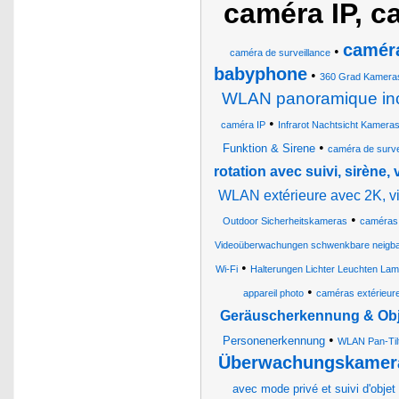
caméra IP, c
caméra
•
caméra de surveillance
babyphone
•
360 Grad Kamera
WLAN panoramique incl
•
caméra IP
Infrarot Nachtsicht Kamera
•
Funktion & Sirene
caméra de surve
rotation avec suivi, sirène,
WLAN extérieure avec 2K, v
•
Outdoor Sicherheitskameras
caméras
Videoüberwachungen schwenkbare neigb
•
Wi-Fi
Halterungen Lichter Leuchten La
•
appareil photo
caméras extérieur
Geräuscherkennung & Obj
•
Personenerkennung
WLAN Pan-Til
Überwachungskamera
avec mode privé et suivi d'obje