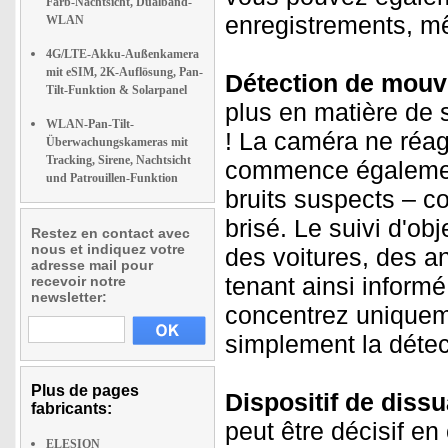
Farb-Nachtsicht, Dualband-
enregistrements, mê
WLAN
4G/LTE-Akku-Außenkamera
mit eSIM, 2K-Auflösung, Pan-
Détection de mouv
Tilt-Funktion & Solarpanel
plus en matière de s
WLAN-Pan-Tilt-
! La caméra ne réa
Überwachungskameras mit
Tracking, Sirene, Nachtsicht
commence également
und Patrouillen-Funktion
bruits suspects – c
brisé. Le suivi d'o
Restez en contact avec
nous et indiquez votre
des voitures, des a
adresse mail pour
tenant ainsi informé
recevoir notre
newsletter:
concentrez uniquem
simplement la détec
Plus de pages
Dispositif de dissu
fabricants:
peut être décisif e
ELESION