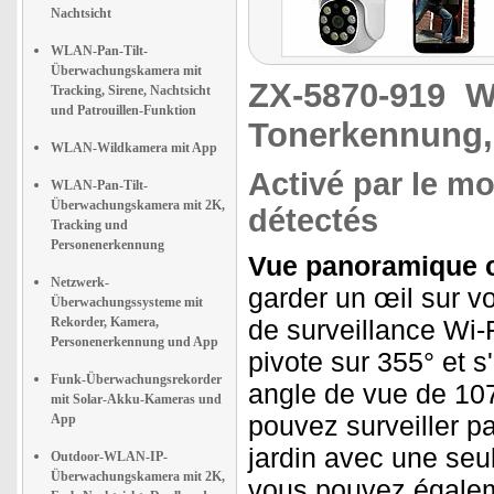
Nachtsicht
WLAN-Pan-Tilt-
Überwachungskamera mit
ZX-5870-919
W
Tracking, Sirene, Nachtsicht
und Patrouillen-Funktion
Tonerkennung, 
WLAN-Wildkamera mit App
Activé par le mo
WLAN-Pan-Tilt-
Überwachungskamera mit 2K,
détectés
Tracking und
Personenerkennung
Vue panoramique co
Netzwerk-
garder un œil sur 
Überwachungssysteme mit
Rekorder, Kamera,
de surveillance Wi-F
Personenerkennung und App
pivote sur 355° et s
Funk-Überwachungsrekorder
angle de vue de 107
mit Solar-Akku-Kameras und
pouvez surveiller pa
App
jardin avec une seu
Outdoor-WLAN-IP-
Überwachungskamera mit 2K,
vous pouvez égaleme