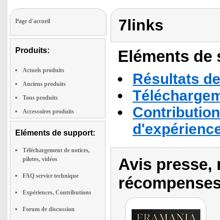
7links
Page d'accueil
Produits:
Eléments de s
Actuels produits
Résultats de
Anciens produits
Téléchargeme
Tous produits
Contribution
Accessoires produits
d'expérienc
Eléments de support:
Téléchargement de notices,
Avis presse, 
pilotes, vidéos
FAQ service technique
récompenses
Expériences, Contributions
Forum de discussion