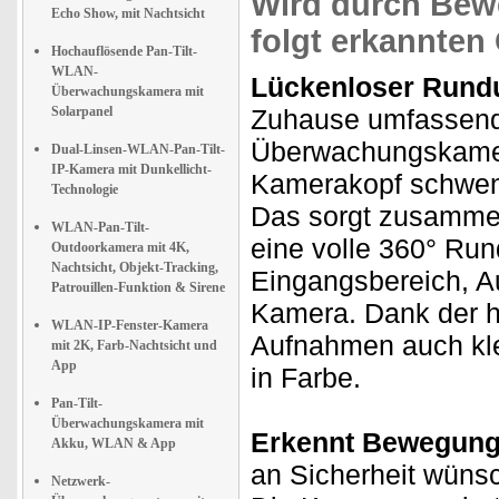
Wird durch Bew
Echo Show, mit Nachtsicht
folgt erkannten
Hochauflösende Pan-Tilt-
WLAN-
Lückenloser Rundu
Überwachungskamera mit
Solarpanel
Zuhause umfassend
Überwachungskamera
Dual-Linsen-WLAN-Pan-Tilt-
IP-Kamera mit Dunkellicht-
Kamerakopf schwenk
Technologie
Das sorgt zusammen
WLAN-Pan-Tilt-
eine volle 360° Ru
Outdoorkamera mit 4K,
Nachtsicht, Objekt-Tracking,
Eingangsbereich, Au
Patrouillen-Funktion & Sirene
Kamera. Dank der h
WLAN-IP-Fenster-Kamera
Aufnahmen auch klei
mit 2K, Farb-Nachtsicht und
App
in Farbe.
Pan-Tilt-
Überwachungskamera mit
Erkennt Bewegung
Akku, WLAN & App
an Sicherheit wüns
Netzwerk-