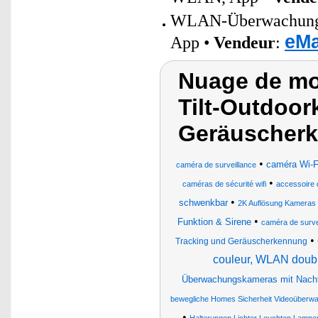
WLAN-Überwachungsk
eMa
App •
Vendeur
:
Nuage de mo
Tilt-Outdoor
Geräuscherk
•
caméra Wi-Fi
caméra de surveillance
•
caméras de sécurité wifi
accessoire 
•
schwenkbar
2K Auflösung Kameras
•
Funktion & Sirene
caméra de surve
•
Tracking und Geräuscherkennung
couleur, WLAN doub
Überwachungskameras mit Nacht
bewegliche Homes Sicherheit Videoüberw
•