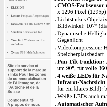
CMOS-Farbsensor mi
ELESION
x 1296 Pixel (1296p)
Lescars
Parkplatz-Absperrungen
Lichtstarkes Objekti
OctaCam
Full-HD-Kamera-Stifte
Bildwinkel: 107° (di
Somikon
Kameras mit Ton
Dynamische Helligke
Gegenlicht
VisorTech
Wildkameras SD-
Aufnahme
Videokompression: H
Xystec
USB-Mehrfachstecker
Speicherplatzbedarf
Pan-Tilt-Funktion:
s
Site de service et
um 90°, für volle 36
support de la marque
7links Pour les zones
4 weiße LEDs für Na
de commercialisation
Infrarot-Nachtsicht
de l'Allemagne, de
l'Autriche et de la
für ein klares Bild):
Suisse
Weiße LEDs auch man
Confidentialité
Automatischer Aufn
A propos de nous