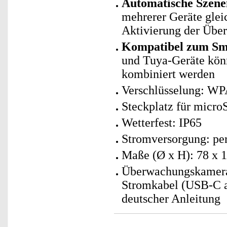
Automatische Szene
mehrerer Geräte glei
Aktivierung der Übe
Kompatibel zum Sma
und Tuya-Geräte kö
kombiniert werden
Verschlüsselung: W
Steckplatz für micro
Wetterfest: IP65
Stromversorgung: per
Maße (Ø x H): 78 x 
Überwachungskamera 
Stromkabel (USB-C a
deutscher Anleitung