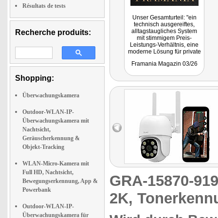
Résultats de tests
Unser Gesamturteil: "ein
technisch ausgereiftes,
alltagstaugliches System
Recherche produits:
mit stimmigem Preis-
Leistungs-Verhältnis, eine
moderne Lösung für private
Hausbesitzer, die Wert auf
Framania Magazin 03/26
verlässliche
Grundstücksüberwachung
Shopping:
legen."
Überwachungskamera
Outdoor-WLAN-IP-
Überwachungskamera mit
Nachtsicht,
Geräuscherkennung &
Objekt-Tracking
WLAN-Micro-Kamera mit
Full HD, Nachtsicht,
GRA-15870-9
Bewegungserkennung, App &
Powerbank
2K, Tonerkennu
Outdoor-WLAN-IP-
Überwachungskamera für