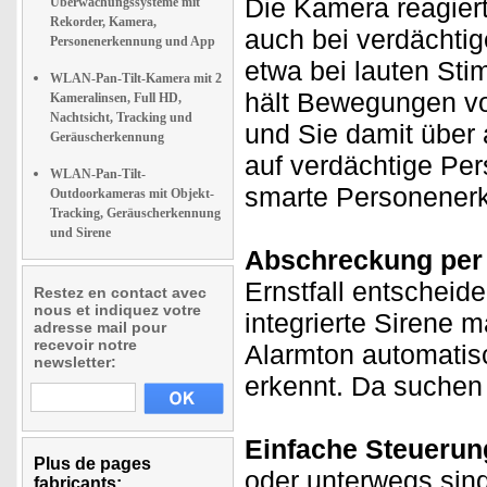
Die Kamera reagiert
Überwachungssysteme mit
Rekorder, Kamera,
auch bei verdächti
Personenerkennung und App
etwa bei lauten St
WLAN-Pan-Tilt-Kamera mit 2
hält Bewegungen vo
Kameralinsen, Full HD,
Nachtsicht, Tracking und
und Sie damit über 
Geräuscherkennung
auf verdächtige Per
WLAN-Pan-Tilt-
smarte Personener
Outdoorkameras mit Objekt-
Tracking, Geräuscherkennung
und Sirene
Abschreckung per 
Ernstfall entscheid
Restez en contact avec
nous et indiquez votre
integrierte Sirene 
adresse mail pour
recevoir notre
Alarmton automatis
newsletter:
erkennt. Da suchen
Einfache Steuerun
Plus de pages
oder unterwegs sind 
fabricants: