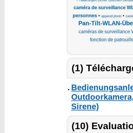
Halterungen Lichter Leuchten Lampe
caméra de surveillance WL
personnes
•
•
appareil photo
camé
Pan-Tilt-WLAN-Übe
caméras de surveillance WL
fonction de patrouill
(1) Télécharg
Bedienungsanlei
Outdoorkamera,
Sirene)
(10) Evaluati