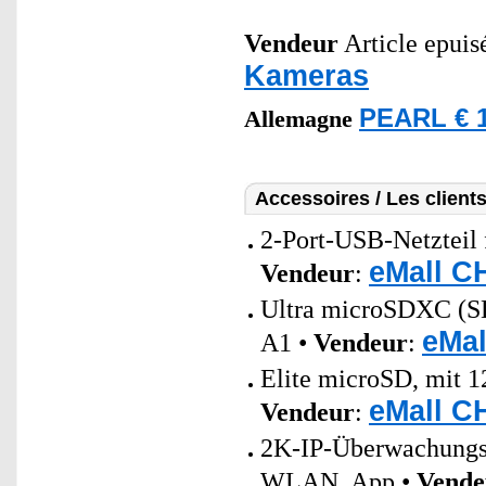
Vendeur
Article epuisé
Kameras
PEARL € 1
Allemagne
Accessoires / Les client
2-Port-USB-Netzteil 
eMall C
Vendeur
:
Ultra microSDXC (
eMal
A1 •
Vendeur
:
Elite microSD, mit 1
eMall C
Vendeur
:
2K-IP-Überwachungs
WLAN, App •
Vende