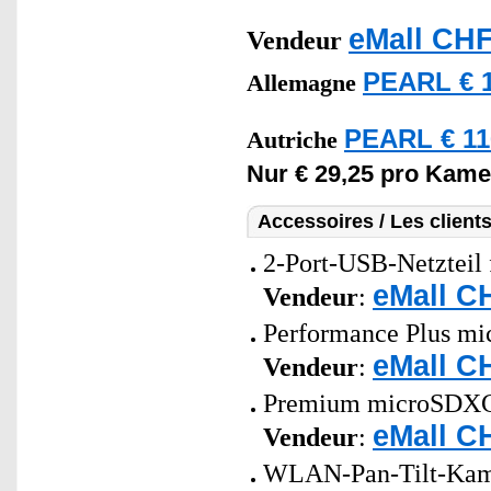
eMall CHF
Vendeur
PEARL € 1
Allemagne
PEARL € 11
Autriche
Nur € 29,25 pro Kame
Accessoires / Les client
2-Port-USB-Netzteil 
eMall C
Vendeur
:
Performance Plus mi
eMall C
Vendeur
:
Premium microSDXC-S
eMall C
Vendeur
:
WLAN-Pan-Tilt-Kamer