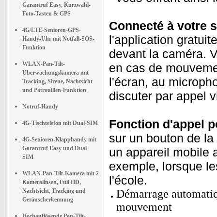
Garantruf Easy, Kurzwahl-
Foto-Tasten & GPS
Connecté à votre 
4G/LTE-Senioren-GPS-
l'application gratui
Handy-Uhr mit Notfall-SOS-
Funktion
devant la caméra. V
WLAN-Pan-Tilt-
en cas de mouvement
Überwachungskamera mit
l'écran, au microph
Tracking, Sirene, Nachtsicht
und Patrouillen-Funktion
discuter par appel 
Notruf-Handy
Fonction d'appel p
4G-Tischtelefon mit Dual-SIM
sur un bouton de la
4G-Senioren-Klapphandy mit
Garantruf Easy und Dual-
un appareil mobile a
SIM
exemple, lorsque le
WLAN-Pan-Tilt-Kamera mit 2
l'école.
Kameralinsen, Full HD,
Nachtsicht, Tracking und
Démarrage automatiqu
Geräuscherkennung
mouvement
Hochauflösende Pan-Tilt-