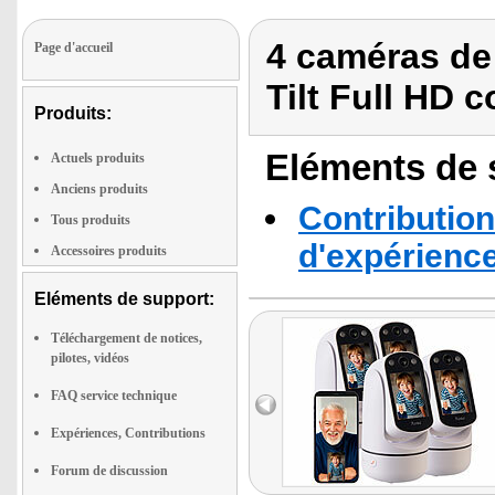
4 caméras de
Page d'accueil
Tilt Full HD c
Produits:
Eléments de s
Actuels produits
Anciens produits
Contribution
Tous produits
d'expérienc
Accessoires produits
Eléments de support:
Téléchargement de notices,
pilotes, vidéos
FAQ service technique
Expériences, Contributions
Forum de discussion