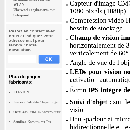
Capteur d'image CMO
WLAN-
1080 pixels (1080p)
Überwachungskameras mit
Solarpanel
Compression vidéo H.
besoin de stockage
Restez en contact avec
nous et indiquez votre
Champ de vision imm
adresse mail pour
horizontalement de 3
recevoir notre
newsletter:
verticalement de 60°
Angle de vue de l'obj
LEDs pour vision no
Plus de pages
activation automatiqu
fabricants:
Écran
IPS intégré de 
ELESION
Suivi d'objet :
suit l
Lescars
Parkplatz-Absperrungen
vision
OctaCam
Full-HD-Kamera-Stifte
Haut-parleur et micr
Somikon
Kameras mit Ton
bidirectionnelle et l