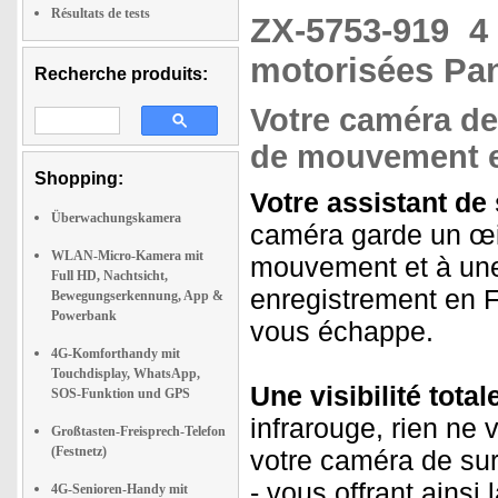
Résultats de tests
ZX-5753-919
4
motorisées Pan-
Recherche produits:
Votre caméra de
de mouvement et
Shopping:
Votre assistant de 
Überwachungskamera
caméra garde un œil
WLAN-Micro-Kamera mit
mouvement et à une
Full HD, Nachtsicht,
enregistrement en F
Bewegungserkennung, App &
Powerbank
vous échappe.
4G-Komforthandy mit
Touchdisplay, WhatsApp,
Une visibilité total
SOS-Funktion und GPS
infrarouge, rien ne
Großtasten-Freisprech-Telefon
(Festnetz)
votre caméra de sur
- vous offrant ainsi
4G-Senioren-Handy mit