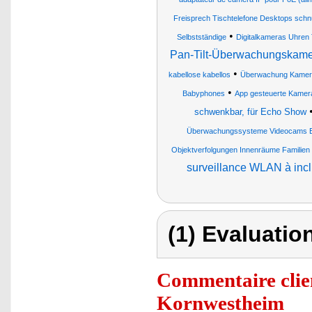
Freisprech Tischtelefone Desktops schn
•
Selbstständige
Digitalkameras Uhren
Pan-Tilt-Überwachungskame
•
kabellose kabellos
Überwachung Kamera
•
Babyphones
App gesteuerte Kamer
schwenkbar, für Echo Show
Überwachungssysteme Videocams 
Objektverfolgungen Innenräume Familie
surveillance WLAN à inclin
(1) Evaluation
Commentaire clie
Kornwestheim