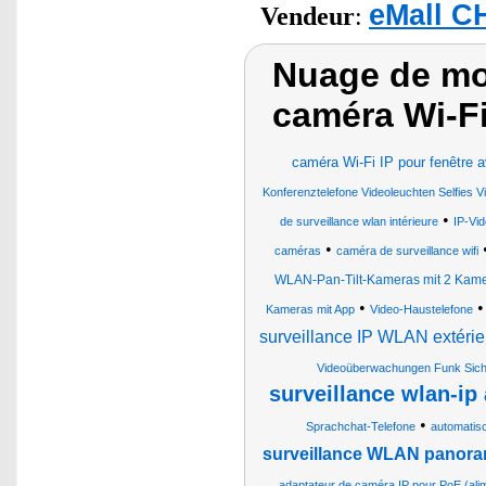
eMall C
Vendeur
:
Nuage de mot
caméra Wi-Fi
caméra Wi-Fi IP pour fenêtre a
Konferenztelefone Videoleuchten Selfies 
•
de surveillance wlan intérieure
IP-Vi
•
caméras
caméra de surveillance wifi
WLAN-Pan-Tilt-Kameras mit 2 Kamer
•
Kameras mit App
Video-Haustelefone
surveillance IP WLAN extéri
Videoüberwachungen Funk Siche
surveillance wlan-ip
•
Sprachchat-Telefone
automatis
surveillance WLAN panoram
adaptateur de caméra IP pour PoE (alim