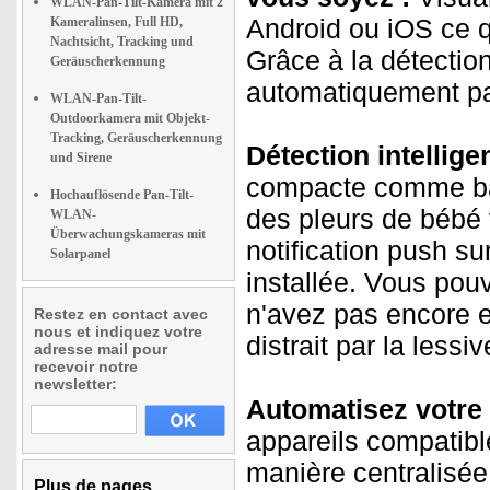
WLAN-Pan-Tilt-Kamera mit 2
Android ou iOS ce q
Kameralinsen, Full HD,
Nachtsicht, Tracking und
Grâce à la détecti
Geräuscherkennung
automatiquement par 
WLAN-Pan-Tilt-
Outdoorkamera mit Objekt-
Tracking, Geräuscherkennung
Détection intellige
und Sirene
compacte comme ba
Hochauflösende Pan-Tilt-
des pleurs de bébé
WLAN-
Überwachungskameras mit
notification push su
Solarpanel
installée. Vous pou
n'avez pas encore e
Restez en contact avec
nous et indiquez votre
distrait par la lessi
adresse mail pour
recevoir notre
newsletter:
Automatisez votre 
appareils compatible
manière centralisée
Plus de pages