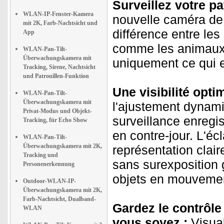
Surveillez votre pa
WLAN-IP-Fenster-Kamera
nouvelle caméra de s
mit 2K, Farb-Nachtsicht und
différence entre le
App
comme les animaux.
WLAN-Pan-Tilt-
Überwachungskamera mit
uniquement ce qui e
Tracking, Sirene, Nachtsicht
und Patrouillen-Funktion
Une visibilité opti
WLAN-Pan-Tilt-
Überwachungskamera mit
l'ajustement dynami
Privat-Modus und Objekt-
surveillance enregi
Tracking, für Echo Show
en contre-jour. L'éc
WLAN-Pan-Tilt-
Überwachungskamera mit 2K,
représentation clair
Tracking und
sans surexposition 
Personenerkennung
objets en mouvemen
Outdoor-WLAN-IP-
Überwachungskamera mit 2K,
Farb-Nachtsicht, Dualband-
Gardez le contrôle
WLAN
vous soyez :
Visual