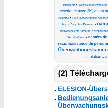
•
intelligente
Wohnraumüberwachung M
extérieure avec 2K, vision
•
Kameras
Hausüberwachungen Accessoi
camé
•
•
App
Babyphon Kameras
•
Babyphones mit Kameras
dynamische
•
caméra de 
Security-Cams
reconnaissance de person
Überwachungskameras
et rotation av
(2) Télécharg
ELESION-Übers
Bedienungsanlei
Überwachungsk