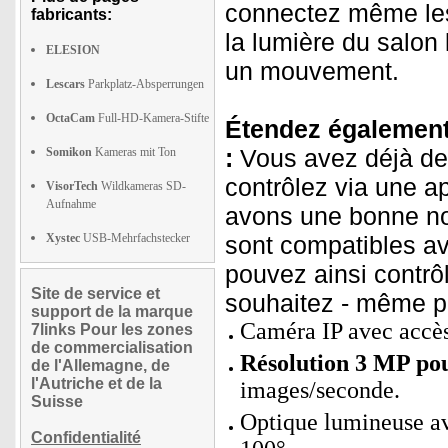
connectez même les
fabricants:
la lumière du salon
ELESION
un mouvement.
Lescars
Parkplatz-Absperrungen
OctaCam
Full-HD-Kamera-Stifte
Étendez également 
:
Vous avez déjà de
Somikon
Kameras mit Ton
contrôlez via une a
VisorTech
Wildkameras SD-
Aufnahme
avons une bonne no
Xystec
USB-Mehrfachstecker
sont compatibles av
pouvez ainsi contrô
Site de service et
souhaitez - même pa
support de la marque
Caméra IP avec accès
7links Pour les zones
de commercialisation
Résolution 3 MP pou
de l'Allemagne, de
l'Autriche et de la
images/seconde.
Suisse
Optique lumineuse ave
Confidentialité