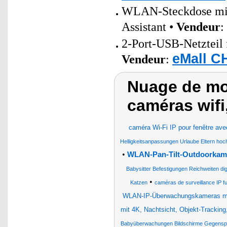
WLAN-Steckdose mit 
Assistant •
Vendeur
:
2-Port-USB-Netzteil 
eMall C
Vendeur
:
Nuage de mot
caméras wifi
caméra Wi-Fi IP pour fenêtre avec
Helligkeitsanpassungen Urlaube Eltern ho
•
WLAN-Pan-Tilt-Outdoorkame
Babysitter Befestigungen Reichweiten di
•
Katzen
caméras de surveillance IP fu
WLAN-IP-Überwachungskameras mi
mit 4K, Nachtsicht, Objekt-Tracking,
Babyüberwachungen Bildschirme Gegenspr