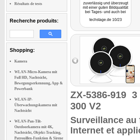
zuverlässig und überzeugt
Résultats de tests
mit einer guten Bildqualität
bei Tages- und auch bei
Nachtaufnahmen. Positiv ist
techstage.de 10/23
Recherche produits:
auch die intuitive
Bedienung sowie die
Kompatibilität zur Tuya-
Plattform. Damit lässt sie
sich mit anderen Smart-
Home-Komponenten für
Automatisierungen nutzen.
Shopping:
Positiv ist auch, dass sie
sich dank Onvif-Support mit
Dritthersteller-Lösungen
Kamera
wie Synology Surveillance
Station nutzen lässt."
WLAN-Micro-Kamera mit
Full HD, Nachtsicht,
Bewegungserkennung, App &
Powerbank
ZX-5386-919
3
WLAN-IP-
300 V2
Überwachungskamera mit
Nachtsicht
Surveillance au
WLAN-Pan-Tilt-
Outdoorkamera mit 4K,
Internet et appl
Nachtsicht, Objekt-Tracking,
Patrouillen-Funktion & Sirene