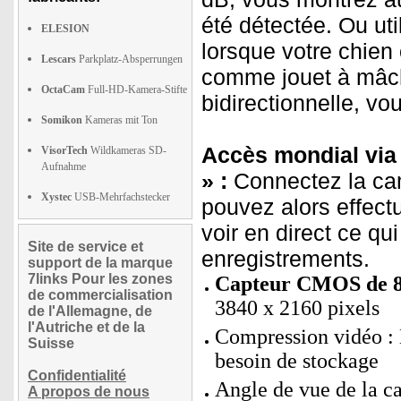
été détectée. Ou uti
ELESION
lorsque votre chien 
Lescars
Parkplatz-Absperrungen
comme jouet à mâch
OctaCam
Full-HD-Kamera-Stifte
bidirectionnelle, v
Somikon
Kameras mit Ton
Accès mondial via 
VisorTech
Wildkameras SD-
Aufnahme
» :
Connectez la cam
Xystec
USB-Mehrfachstecker
pouvez alors effect
voir en direct ce q
Site de service et
enregistrements.
support de la marque
7links Pour les zones
Capteur CMOS de 8 
de commercialisation
3840 x 2160 pixels
de l'Allemagne, de
l'Autriche et de la
Compression vidéo : 
Suisse
besoin de stockage
Confidentialité
Angle de vue de la c
A propos de nous