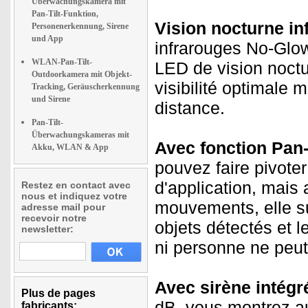
Überwachungskamera mit
Pan-Tilt-Funktion,
Vision nocturne in
Personenerkennung, Sirene
und App
infrarouges No-Glo
WLAN-Pan-Tilt-
LED de vision noctu
Outdoorkamera mit Objekt-
visibilité optimale 
Tracking, Geräuscherkennung
und Sirene
distance.
Pan-Tilt-
Überwachungskameras mit
Avec fonction Pan-T
Akku, WLAN & App
pouvez faire pivot
d'application, mais 
Restez en contact avec
nous et indiquez votre
mouvements, elle s
adresse mail pour
recevoir notre
objets détectés et l
newsletter:
ni personne ne peut
Avec sirène intégr
Plus de pages
dB, vous montrez a
fabricants: