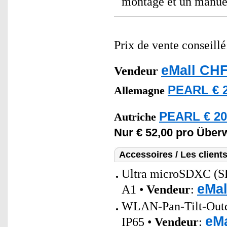
montage et un manue
Prix de vente conseill
eMall CHF
Vendeur
PEARL € 2
Allemagne
PEARL € 20
Autriche
Nur € 52,00 pro Übe
Accessoires / Les client
Ultra microSDXC (
eMal
A1 •
Vendeur
:
WLAN-Pan-Tilt-Outdo
eMa
IP65 •
Vendeur
: