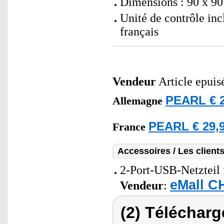
Dimensions : 90 x 90
Unité de contrôle in
français
Vendeur
Article epuis
PEARL € 2
Allemagne
PEARL € 29,9
France
Accessoires / Les client
2-Port-USB-Netzteil 
eMall C
Vendeur
:
(2) Télécharg