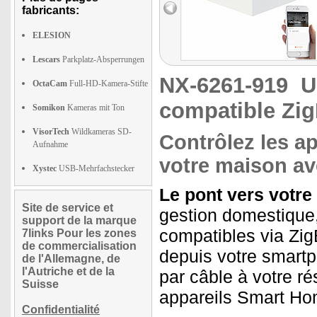
fabricants:
ELESION
Lescars
Parkplatz-Absperrungen
NX-6261-919
U
OctaCam
Full-HD-Kamera-Stifte
compatible Zig
Somikon
Kameras mit Ton
VisorTech
Wildkameras SD-
Contrôlez les a
Aufnahme
votre maison a
Xystec
USB-Mehrfachstecker
Le pont vers votr
Site de service et
gestion domestique,
support de la marque
compatibles via Zig
7links Pour les zones
de commercialisation
depuis votre smartp
de l'Allemagne, de
l'Autriche et de la
par câble à votre r
Suisse
appareils Smart H
Confidentialité