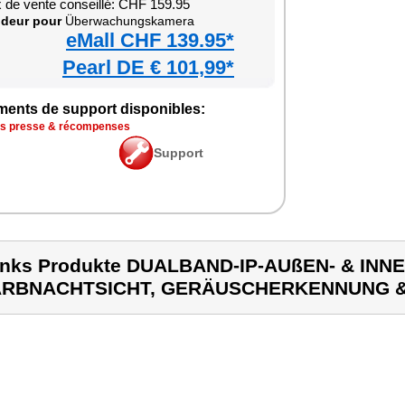
x de vente conseillé: CHF 159.95
deur pour
Überwachungskamera
eMall CHF 139.95*
Pearl DE € 101,99*
ments de support disponibles:
is presse & récompenses
Support
inks Produkte DUALBAND-IP-AUßEN- & INN
ARBNACHTSICHT, GERÄUSCHERKENNUNG &