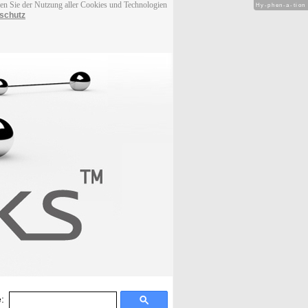
men Sie der Nutzung aller Cookies und Technologien
Hy-phen-a-tion
schutz
: