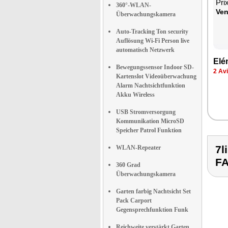
Pri
360°-WLAN-
Ven
Überwachungskamera
Auto-Tracking Ton security
Auflösung Wi-Fi Person live
automatisch Netzwerk
Elé
Bewegungssensor Indoor SD-
2 Av
Kartenslot Videoüberwachung
Alarm Nachtsichtfunktion
Akku Wireless
USB Stromversorgung
Kommunikation MicroSD
Speicher Patrol Funktion
7l
WLAN-Repeater
F
360 Grad
Überwachungskamera
Garten farbig Nachtsicht Set
Pack Carport
Gegensprechfunktion Funk
Reichweite verstärkt Garten