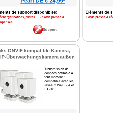
Pearl DE € 24,99*
ments de support disponibles:
Eléments de s
écharger notices, pilotes …
•
2 Avis presse &
2 Avis presse & r
mpenses
Support
inks ONVIF kompatible Kamera,
 IP-Überwachungskamera außen
Transmission de
données optimale à
tout moment :
compatible avec les
réseaux Wi-Fi 2,4 et
5 GHz