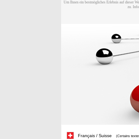
Um Ihnen ein bestmögliches Erlebnis auf dieser We
zu. Inf
Français / Suisse
(Certains texte