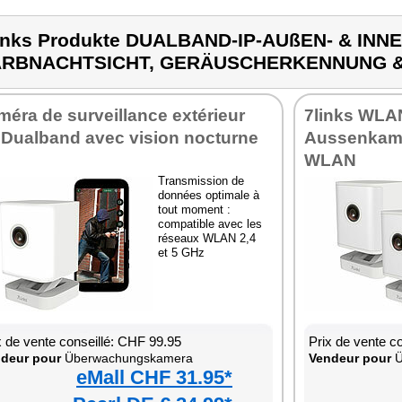
inks Produkte DUALBAND-IP-AUßEN- & INN
ARBNACHTSICHT, GERÄUSCHERKENNUNG &
éra de surveillance extérieur
7links WLA
 Dualband avec vision nocturne
Aussenkam
WLAN
Transmission de
données optimale à
tout moment :
compatible avec les
réseaux WLAN 2,4
et 5 GHz
x de vente conseillé: CHF 99.95
Prix de vente c
deur pour
Überwachungskamera
Vendeur pour
Ü
eMall CHF 31.95*