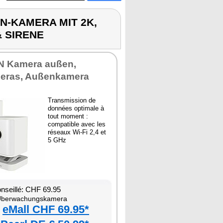
EN-KAMERA MIT 2K,
 SIRENE
N Kamera außen,
eras, Außenkamera
Transmission de
données optimale à
tout moment :
compatible avec les
réseaux Wi-Fi 2,4 et
5 GHz
onseillé: CHF 69.95
berwachungskamera
eMall CHF 69.95*