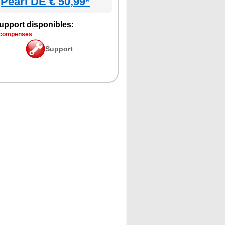
Pearl DE € 50,99*
upport disponibles:
écompenses
Support