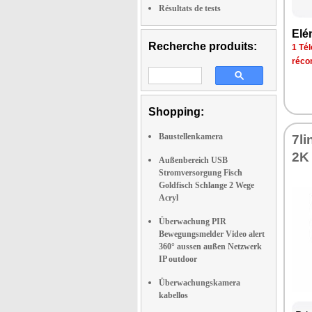
Résultats de tests
Elé
Recherche produits:
1 Tél
réco
Shopping:
Baustellenkamera
7l
2K
Außenbereich USB
Stromversorgung Fisch
Goldfisch Schlange 2 Wege
Acryl
Überwachung PIR
Bewegungsmelder Video alert
360° aussen außen Netzwerk
IP outdoor
Überwachungskamera
kabellos