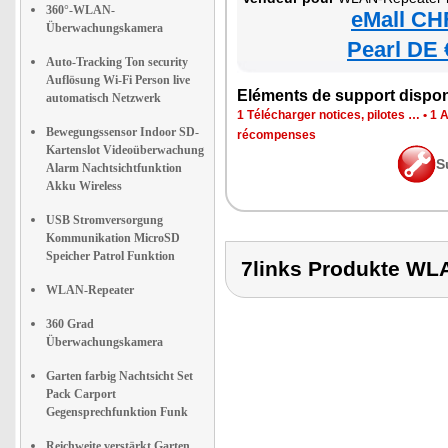
360°-WLAN-
eMall CH
Überwachungskamera
Pearl DE 
Auto-Tracking Ton security
Auflösung Wi-Fi Person live
Eléments de support dispon
automatisch Netzwerk
1 Télécharger notices, pilotes …
•
1 
Bewegungssensor Indoor SD-
récompenses
Kartenslot Videoüberwachung
S
Alarm Nachtsichtfunktion
Akku Wireless
USB Stromversorgung
Kommunikation MicroSD
Speicher Patrol Funktion
7links Produkte 
WLAN-Repeater
360 Grad
Überwachungskamera
Garten farbig Nachtsicht Set
Pack Carport
Gegensprechfunktion Funk
Reichweite verstärkt Garten