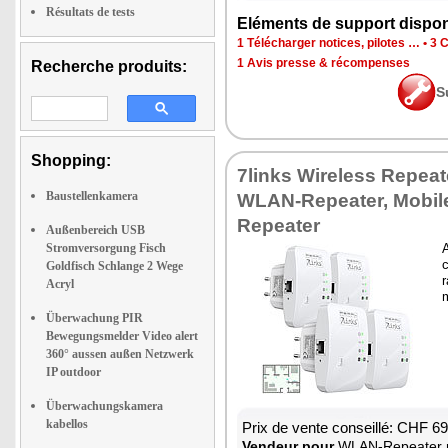
Résultats de tests
Eléments de support dispon
1 Télécharger notices, pilotes …
•
3 C
1 Avis presse & récompenses
Recherche produits:
S
Shopping:
7links Wireless Repeat
Baustellenkamera
WLAN-Repeater, Mobi
Repeater
Außenbereich USB
Stromversorgung Fisch
Goldfisch Schlange 2 Wege
r
Acryl
Überwachung PIR
Bewegungsmelder Video alert
360° aussen außen Netzwerk
IP outdoor
Überwachungskamera
kabellos
Prix de vente conseillé: CHF 6
Vendeur pour
WLAN-Repeater mit L