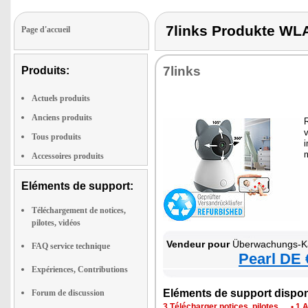
7links Produkte W
Page d'accueil
7links
Produits:
Actuels produits
Anciens produits
R
v
Tous produits
i
m
Accessoires produits
Eléments de support:
Téléchargement de notices,
pilotes, vidéos
Vendeur pour
Überwachungs-K
FAQ service technique
Pearl DE 
Expériences, Contributions
Eléments de support dispon
Forum de discussion
3 Télécharger notices, pilotes …
•
1 