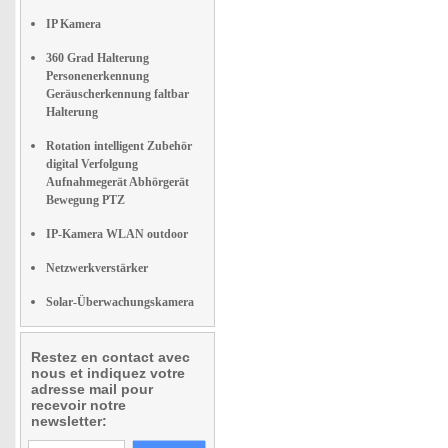
IP Kamera
360 Grad Halterung
Personenerkennung
Geräuscherkennung faltbar
Halterung
Rotation intelligent Zubehör
digital Verfolgung
Aufnahmegerät Abhörgerät
Bewegung PTZ
IP-Kamera WLAN outdoor
Netzwerkverstärker
Solar-Überwachungskamera
Restez en contact avec
nous et indiquez votre
adresse mail pour
recevoir notre
newsletter: